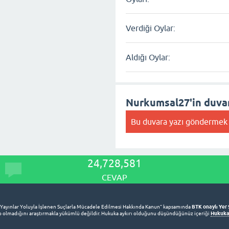
Verdiği Oylar:
Aldığı Oylar:
Nurkumsal27'in duva
Bu duvara yazı göndermek 
24,728,581
CEVAP
BTK onaylı Yer 
 Yayınlar Yoluyla İşlenen Suçlarla Mücadele Edilmesi Hakkında Kanun” kapsamında
Hukuka 
lup olmadığını araştırmakla yükümlü değildir. Hukuka aykırı olduğunu düşündüğünüz içeriği