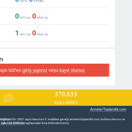
soru,
cevap
0
0
artı oy,
eksi oy
1
0
artı oy,
eksi oy
rı
için lütfen
giriş yapınız
veya
kayıt olunuz
.
370,633
KULLANICI
AnnelerToplandik.com
Sağlayıcı
'dır. 5651 sayılı kanunun 5. maddesi gereği annelertoplandik.com, kullanıcılarının ve
aykırılık bildirimi
sayfasından bize bildirebilirsiniz.