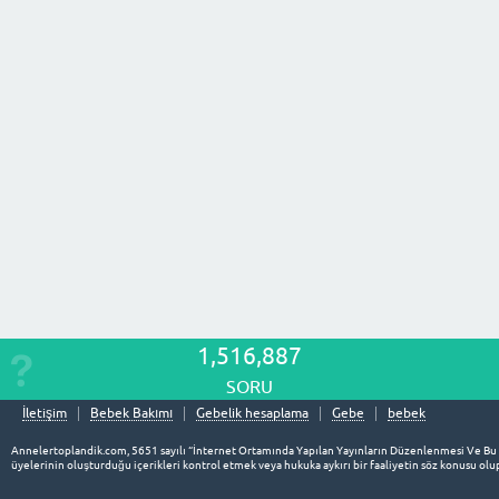
1,516,887
SORU
İletişim
Bebek Bakımı
Gebelik hesaplama
Gebe
bebek
Annelertoplandik.com, 5651 sayılı “İnternet Ortamında Yapılan Yayınların Düzenlenmesi Ve Bu
üyelerinin oluşturduğu içerikleri kontrol etmek veya hukuka aykırı bir faaliyetin söz konusu o