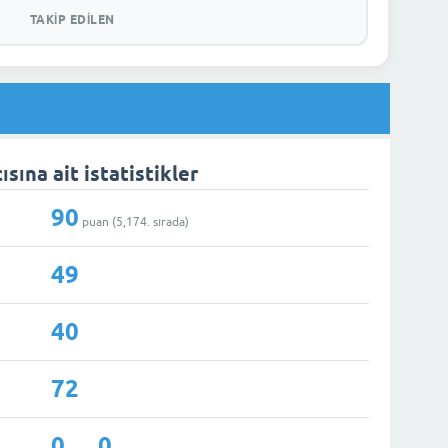
TAKIP EDILEN
sına ait istatistikler
90
puan (
5,174
. sırada)
49
40
72
0
0