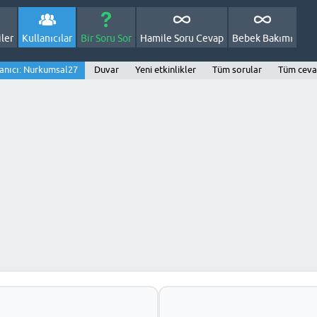
ler
Kullanıcılar
Bir Soru Sor
Hamile Soru Cevap
Bebek Bakımı
lanıcı: Nurkumsal27
Duvar
Yeni etkinlikler
Tüm sorular
Tüm ceva