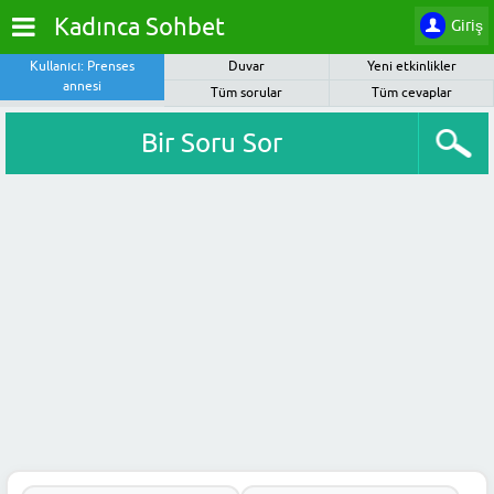
Kadınca Sohbet
Giriş
Kullanıcı: Prenses
Duvar
Yeni etkinlikler
annesi
Tüm sorular
Tüm cevaplar
Bir Soru Sor