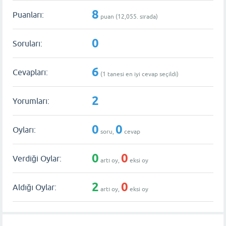
8
Puanları:
puan (
12,055
. sırada)
0
Soruları:
6
Cevapları:
(
1
tanesi en iyi cevap seçildi)
2
Yorumları:
0
0
Oyları:
soru,
cevap
0
0
Verdiği Oylar:
artı oy,
eksi oy
2
0
Aldığı Oylar:
artı oy,
eksi oy