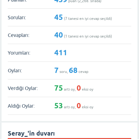
puan (
2,268
. sırada)
45
Soruları:
(
7
tanesi en iyi cevap seçildi)
40
Cevapları:
(
1
tanesi en iyi cevap seçildi)
411
Yorumları:
7
68
Oyları:
soru,
cevap
75
0
Verdiği Oylar:
artı oy,
eksi oy
53
0
Aldığı Oylar:
artı oy,
eksi oy
Seray_'in duvarı