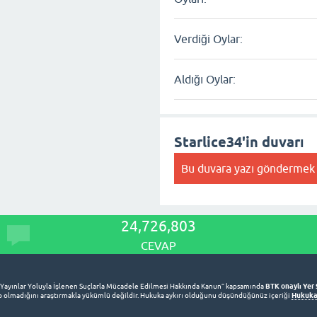
Verdiği Oylar:
Aldığı Oylar:
Starlice34'in duvarı
Bu duvara yazı göndermek 
24,726,803
CEVAP
BTK onaylı Yer 
 Yayınlar Yoluyla İşlenen Suçlarla Mücadele Edilmesi Hakkında Kanun” kapsamında
Hukuka 
lup olmadığını araştırmakla yükümlü değildir. Hukuka aykırı olduğunu düşündüğünüz içeriği