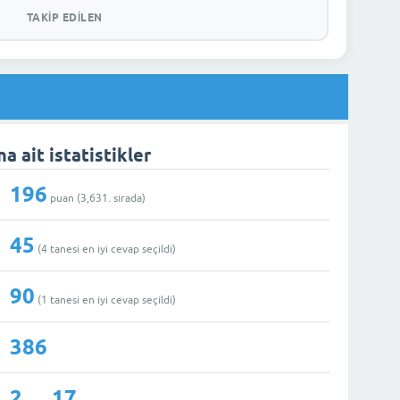
TAKIP EDILEN
na ait istatistikler
196
puan (
3,631
. sırada)
45
(
4
tanesi en iyi cevap seçildi)
90
(
1
tanesi en iyi cevap seçildi)
386
2
17