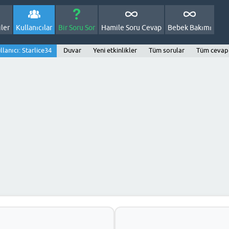
ler
Kullanıcılar
Bir Soru Sor
Hamile Soru Cevap
Bebek Bakımı
llanıcı: Starlice34
Duvar
Yeni etkinlikler
Tüm sorular
Tüm cevap