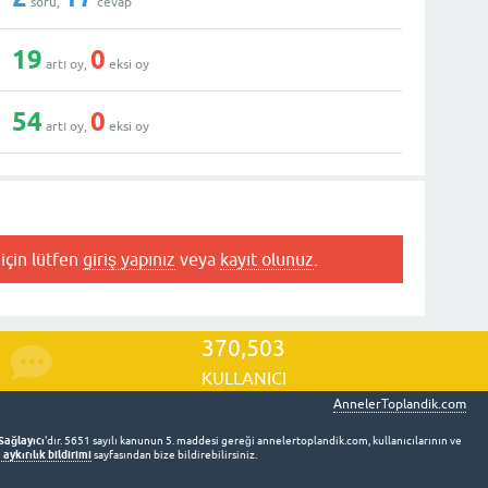
soru,
cevap
19
0
artı oy,
eksi oy
54
0
artı oy,
eksi oy
için lütfen
giriş yapınız
veya
kayıt olunuz
.
370,503
KULLANICI
AnnelerToplandik.com
Sağlayıcı
'dır. 5651 sayılı kanunun 5. maddesi gereği annelertoplandik.com, kullanıcılarının ve
aykırılık bildirimi
sayfasından bize bildirebilirsiniz.