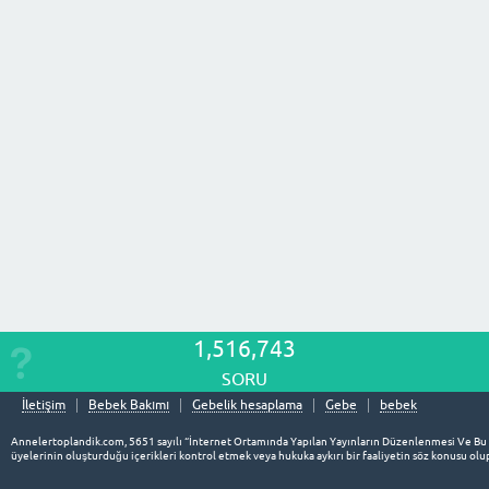
1,516,743
SORU
İletişim
Bebek Bakımı
Gebelik hesaplama
Gebe
bebek
Annelertoplandik.com, 5651 sayılı “İnternet Ortamında Yapılan Yayınların Düzenlenmesi Ve Bu
üyelerinin oluşturduğu içerikleri kontrol etmek veya hukuka aykırı bir faaliyetin söz konusu o