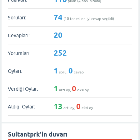
puan (
4,665
. sırada)
74
Soruları:
(
10
tanesi en iyi cevap seçildi)
20
Cevapları:
252
Yorumları:
1
0
Oyları:
soru,
cevap
1
0
Verdiği Oylar:
artı oy,
eksi oy
13
0
Aldığı Oylar:
artı oy,
eksi oy
Sultantprk'in duvarı