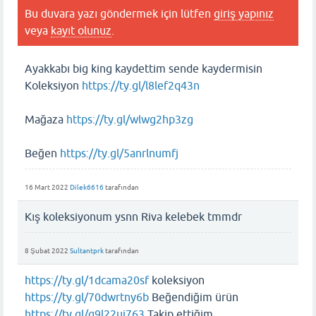
Bu duvara yazı göndermek için lütfen
giriş yapınız
veya
kayıt olunuz
.
Ayakkabı big king kaydettim sende kaydermisin
Koleksiyon
https://ty.gl/l8lef2q43n
Mağaza
https://ty.gl/wlwg2hp3zg
Beğen
https://ty.gl/5anrlnumfj
16 Mart 2022
Dilek6616
tarafından
Kış koleksiyonum ysnn Riva kelebek tmmdr
8 Şubat 2022
Sultantprk
tarafından
https://ty.gl/1dcama20sf
koleksiyon
https://ty.gl/70dwrtny6b
Beğendiğim ürün
https://ty.gl/g9l22uj763
Takip ettiğim