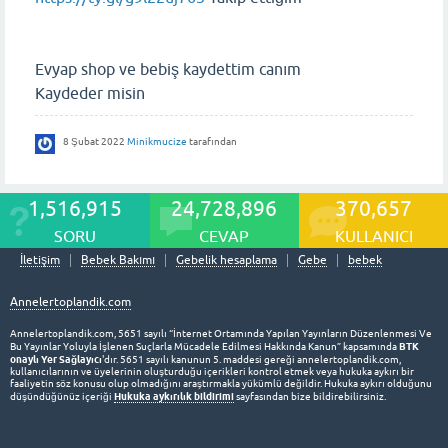
Evyap shop ve bebiş kaydettim canım
Kaydeder misin
8 Şubat 2022
Minikmucize
tarafından
1,516,915
24,728,896
370,657
SORU
CEVAP
KULLANICI
İletişim
Bebek Bakımı
Gebelik hesaplama
Gebe
bebek
Annelertoplandik.com
Annelertoplandik.com, 5651 sayılı “İnternet Ortamında Yapılan Yayınların Düzenlenmesi Ve
BTK
Bu Yayınlar Yoluyla İşlenen Suçlarla Mücadele Edilmesi Hakkında Kanun” kapsamında
onaylı Yer Sağlayıcı
'dır. 5651 sayılı kanunun 5. maddesi gereği annelertoplandik.com,
kullanıcılarının ve üyelerinin oluşturduğu içerikleri kontrol etmek veya hukuka aykırı bir
faaliyetin söz konusu olup olmadığını araştırmakla yükümlü değildir. Hukuka aykırı olduğunu
Hukuka aykırılık bildirimi
düşündüğünüz içeriği
sayfasından bize bildirebilirsiniz.