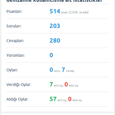
denizanne kullanıcısına ait istatistikler
514
Puanları:
puan (
2,039
. sırada)
203
Soruları:
280
Cevapları:
0
Yorumları:
0
7
Oyları:
soru,
cevap
7
0
Verdiği Oylar:
artı oy,
eksi oy
57
0
Aldığı Oylar:
artı oy,
eksi oy