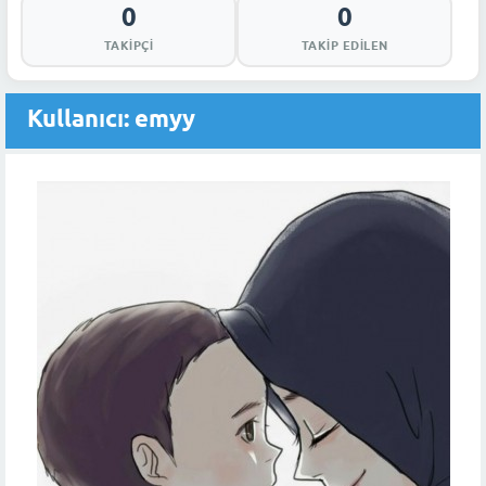
0
0
TAKIPÇI
TAKIP EDILEN
Kullanıcı: emyy