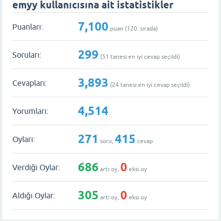
emyy kullanıcısına ait istatistikler
7,100
Puanları:
puan (
120
. sırada)
299
Soruları:
(
51
tanesi en iyi cevap seçildi)
3,893
Cevapları:
(
24
tanesi en iyi cevap seçildi)
4,514
Yorumları:
271
415
Oyları:
soru,
cevap
686
0
Verdiği Oylar:
artı oy,
eksi oy
305
0
Aldığı Oylar:
artı oy,
eksi oy