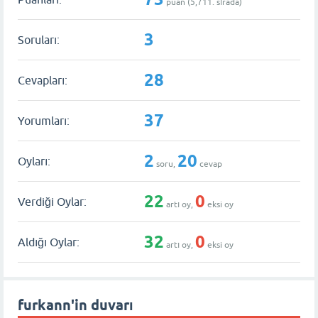
puan (
5,711
. sırada)
3
Soruları:
28
Cevapları:
37
Yorumları:
2
20
Oyları:
soru,
cevap
22
0
Verdiği Oylar:
artı oy,
eksi oy
32
0
Aldığı Oylar:
artı oy,
eksi oy
furkann'in duvarı