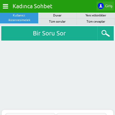
Kadınca Sohbet
Giriş
Kullanıcı:
Duvar
Yeni etkinlikler
ikizannesimelek
Tüm sorular
Tüm cevaplar
Bir Soru Sor