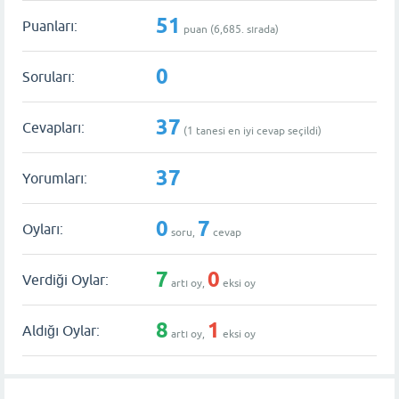
51
Puanları:
puan (
6,685
. sırada)
0
Soruları:
37
Cevapları:
(
1
tanesi en iyi cevap seçildi)
37
Yorumları:
0
7
Oyları:
soru,
cevap
7
0
Verdiği Oylar:
artı oy,
eksi oy
8
1
Aldığı Oylar:
artı oy,
eksi oy