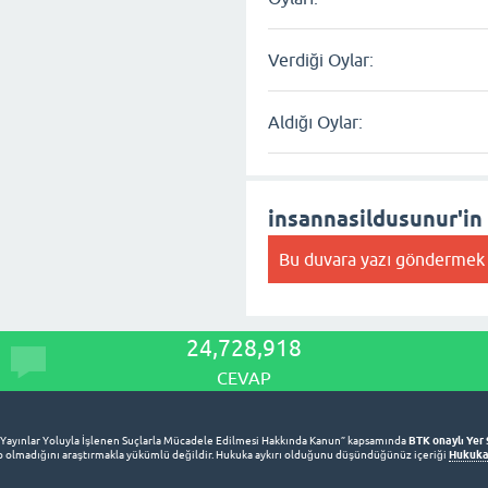
Verdiği Oylar:
Aldığı Oylar:
insannasildusunur'in
Bu duvara yazı göndermek 
24,728,918
CEVAP
BTK onaylı Yer 
 Yayınlar Yoluyla İşlenen Suçlarla Mücadele Edilmesi Hakkında Kanun” kapsamında
Hukuka 
lup olmadığını araştırmakla yükümlü değildir. Hukuka aykırı olduğunu düşündüğünüz içeriği