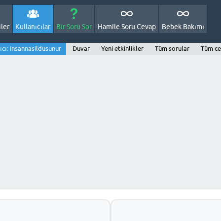
ler
Kullanıcılar
Bir Soru Sor
Hamile Soru Cevap
Bebek Bakımı
ıcı: insannasildusunur
Duvar
Yeni etkinlikler
Tüm sorular
Tüm ce