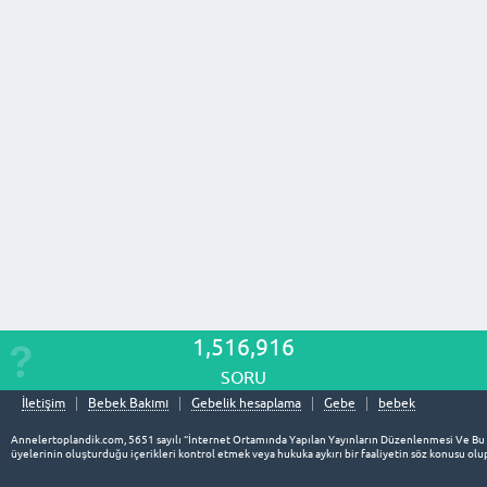
1,516,916
SORU
İletişim
Bebek Bakımı
Gebelik hesaplama
Gebe
bebek
Annelertoplandik.com, 5651 sayılı “İnternet Ortamında Yapılan Yayınların Düzenlenmesi Ve Bu
üyelerinin oluşturduğu içerikleri kontrol etmek veya hukuka aykırı bir faaliyetin söz konusu o