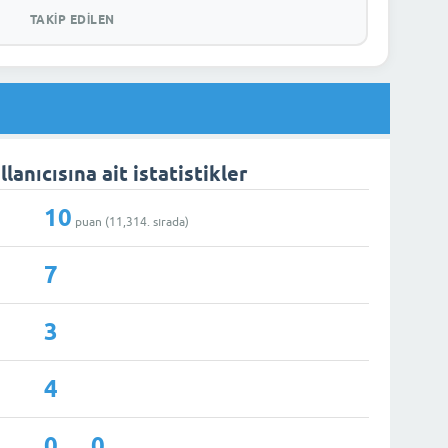
TAKIP EDILEN
lanıcısına ait istatistikler
10
puan (
11,314
. sırada)
7
3
4
0
0