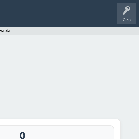
Giriş
vaplar
0