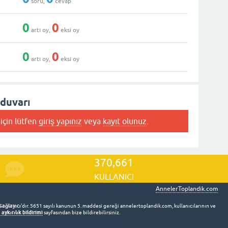
soru,
cevap
0
0
artı oy,
eksi oy
0
0
artı oy,
eksi oy
 duvarı
için lütfen
giriş yapınız
veya
kayıt olunuz
.
370,661
KULLANICI
AnnelerToplandik.com
Sağlayıcı
'dır. 5651 sayılı kanunun 5. maddesi gereği annelertoplandik.com, kullanıcılarının ve
aykırılık bildirimi
sayfasından bize bildirebilirsiniz.