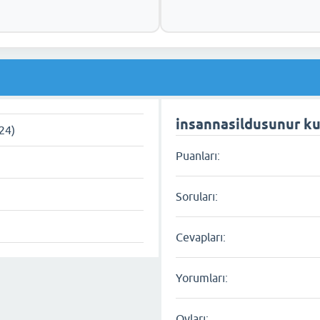
insannasildusunur kul
24)
Puanları:
Soruları:
Cevapları:
Yorumları:
Oyları: