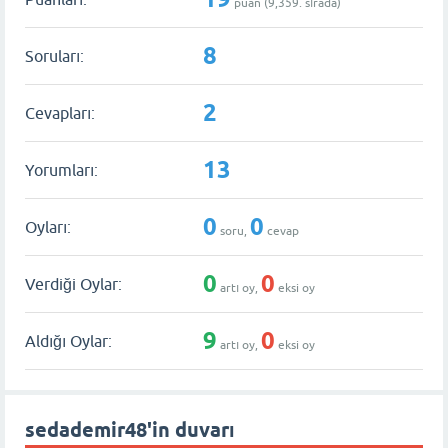
puan (
9,359
. sırada)
8
Soruları:
2
Cevapları:
13
Yorumları:
0
0
Oyları:
soru,
cevap
0
0
Verdiği Oylar:
artı oy,
eksi oy
9
0
Aldığı Oylar:
artı oy,
eksi oy
sedademir48'in duvarı