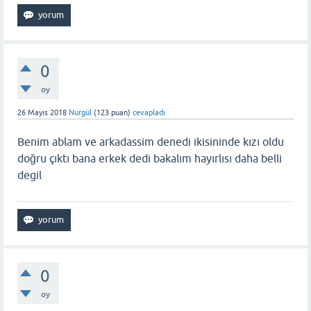
0
oy
26 Mayıs 2018
Nurgül
(
123
puan)
cevapladı
Benim ablam ve arkadassim denedi ikisininde kızı oldu
doğru çıktı bana erkek dedi bakalım hayırlısı daha belli
degil
0
oy