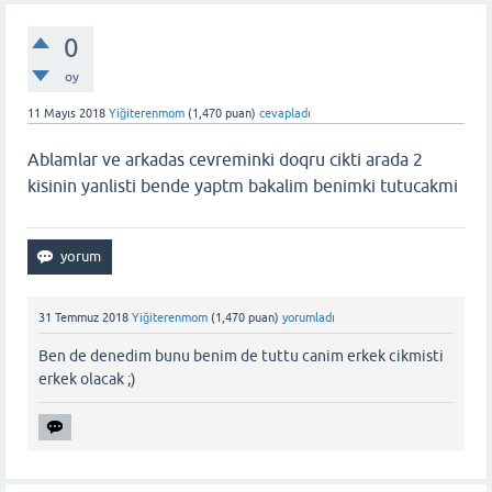
0
oy
11 Mayıs 2018
Yiğiterenmom
(
1,470
puan)
cevapladı
Ablamlar ve arkadas cevreminki doqru cikti arada 2
kisinin yanlisti bende yaptm bakalim benimki tutucakmi
31 Temmuz 2018
Yiğiterenmom
(
1,470
puan)
yorumladı
Ben de denedim bunu benim de tuttu canim erkek cikmisti
erkek olacak ;)