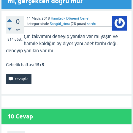
mı, gerçekten doğru mu?
11 Mayıs 2018
Hamilelik Dönemi Genel
0
kategorisinde
Songül_sima
(
28
puan)
sordu
oy
Çin takvimini deneyip yanılan var mı yaşın ve
814
göst.
hamile kaldığın ay diyor yani adet tarihi değil
deneyip yanılan var mı
Gebelik haftası
15+5
10 Cevap