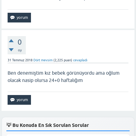
0
oy
31 Temmuz 2018
Dört mevsim
(
2,225
puan)
cevapladı
Ben denemiştim kız bebek görünüyordu ama oğlum
olacak nasip olursa 24+0 haftalığım
💡 Bu Konuda En Sık Sorulan Sorular