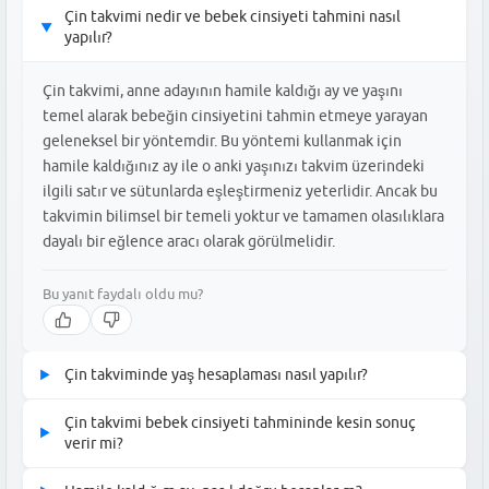
Çin takvimi nedir ve bebek cinsiyeti tahmini nasıl
▶
yapılır?
Çin takvimi, anne adayının hamile kaldığı ay ve yaşını
temel alarak bebeğin cinsiyetini tahmin etmeye yarayan
geleneksel bir yöntemdir. Bu yöntemi kullanmak için
hamile kaldığınız ay ile o anki yaşınızı takvim üzerindeki
ilgili satır ve sütunlarda eşleştirmeniz yeterlidir. Ancak bu
takvimin bilimsel bir temeli yoktur ve tamamen olasılıklara
dayalı bir eğlence aracı olarak görülmelidir.
Bu yanıt faydalı oldu mu?
Çin takviminde yaş hesaplaması nasıl yapılır?
▶
Çin takvimine göre yaş hesaplaması, kişinin gerçek yaşının
Çin takvimi bebek cinsiyeti tahmininde kesin sonuç
▶
üzerine 1 eklenerek yapılır. Eğer doğum tarihiniz yılın sonlarına
verir mi?
denk geliyorsa veya henüz doğum gününüzü kutlamadıysanız,
Çin takvimi bilimsel bir tıbbi yöntem olmadığı için %100 kesin
Çin takvimi uygulamalarında yaşınızı bir yaş büyük girmeniz