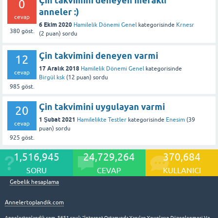
Çin takvimini deneyen meraklı
0
anneler :)
cevap
6 Ekim 2020
Hamilelik Dönemi Genel
kategorisinde
Krnesr
380
göst.
(
2
puan)
sordu
Çin takvimini deneyen varmi
12
17 Aralık 2018
Hamilelik Dönemi Genel
kategorisinde
cevap
Birgül ksk
(
12
puan)
sordu
985
göst.
Çin takvimini uygulayan varmi
20
1 Şubat 2021
Hamilelikte Testler
kategorisinde
Enesim
(
39
cevap
puan)
sordu
925
göst.
1,516,945
24,729,264
370,684
SORU
CEVAP
KULLANICI
Gebelik hesaplama
Annelertoplandik.com
Annelertoplandik.com, 5651 sayılı “İnternet Ortamında Yapılan Yayınların Düzenlenmesi Ve