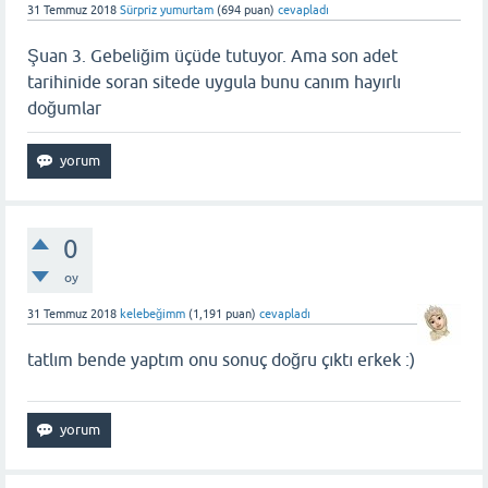
31 Temmuz 2018
Sürpriz yumurtam
(
694
puan)
cevapladı
Şuan 3. Gebeliğim üçüde tutuyor. Ama son adet
tarihinide soran sitede uygula bunu canım hayırlı
doğumlar
0
oy
31 Temmuz 2018
kelebeğimm
(
1,191
puan)
cevapladı
tatlım bende yaptım onu sonuç doğru çıktı erkek :)