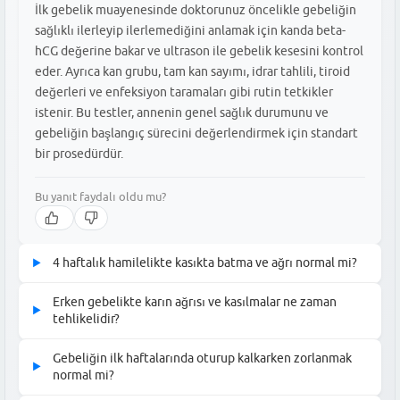
İlk gebelik muayenesinde doktorunuz öncelikle gebeliğin
sağlıklı ilerleyip ilerlemediğini anlamak için kanda beta-
hCG değerine bakar ve ultrason ile gebelik kesesini kontrol
eder. Ayrıca kan grubu, tam kan sayımı, idrar tahlili, tiroid
değerleri ve enfeksiyon taramaları gibi rutin tetkikler
istenir. Bu testler, annenin genel sağlık durumunu ve
gebeliğin başlangıç sürecini değerlendirmek için standart
bir prosedürdür.
Bu yanıt faydalı oldu mu?
4 haftalık hamilelikte kasıkta batma ve ağrı normal mi?
▶
4 haftalık gebelikte rahim büyümeye başladığı için kasıklarda
Erken gebelikte karın ağrısı ve kasılmalar ne zaman
▶
batma, hafif kasılma ve çekilme hissi olması genellikle normal
tehlikelidir?
kabul edilir. Ancak bu ağrılar şiddetliyse, kanama ile birlikte
Erken gebelikte yaşanan kasık ağrısı şiddetli, bıçak saplanır
seyrediyorsa veya tek taraflı çok yoğun bir baskı oluşturuyorsa
Gebeliğin ilk haftalarında oturup kalkarken zorlanmak
▶
tarzda, sürekli ve beraberinde vajinal kanama veya lekelenme
vakit kaybetmeden bir uzmana başvurulmalıdır. Hafif kramplar
normal mi?
getiriyorsa acil bir durumun habercisi olabilir. Özellikle ağrıya
vücudun gebeliğe uyum sağlama sürecinin bir parçası olabilir.