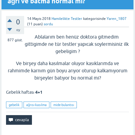
ağrı ve batma normal mi?
14 Mayıs 2018
Hamilelikte Testler
kategorisinde
Yaren_1807
0
(
11
puan)
sordu
oy
Ablalarım ben henüz doktora gitmedim
877
göst.
gittigimde ne tür testler yapıcak soylermisiniz ilk
gebeligim ?
Ve birşey daha kasılmalar oluyor kasıklarımda ve
rahmimde karnım gün boyu arıyor oturup kalkamıyorum
birşeyler batıyor bu normal mi?
Gebelik haftası
4+1
gebelik
ağrısı-kasılma
mide-bulantısı