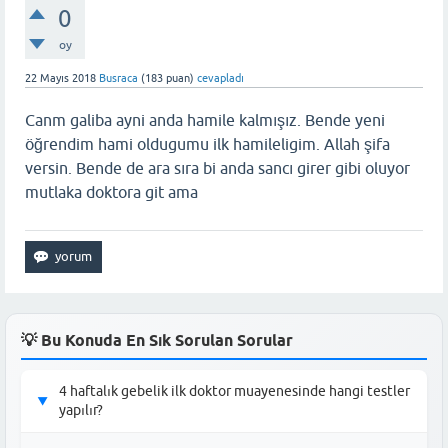
0
oy
22 Mayıs 2018
Busraca
(
183
puan)
cevapladı
Canm galiba ayni anda hamile kalmışız. Bende yeni
öğrendim hami oldugumu ilk hamileligim. Allah şifa
versin. Bende de ara sıra bi anda sancı girer gibi oluyor
mutlaka doktora git ama
💡 Bu Konuda En Sık Sorulan Sorular
4 haftalık gebelik ilk doktor muayenesinde hangi testler
▶
yapılır?