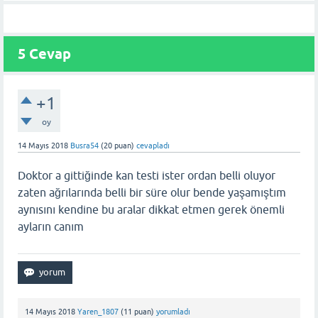
5 Cevap
+1
oy
14 Mayıs 2018
Busra54
(
20
puan)
cevapladı
Doktor a gittiğinde kan testi ister ordan belli oluyor
zaten ağrılarında belli bir süre olur bende yaşamıştım
aynısını kendine bu aralar dikkat etmen gerek önemli
ayların canım
14 Mayıs 2018
Yaren_1807
(
11
puan)
yorumladı