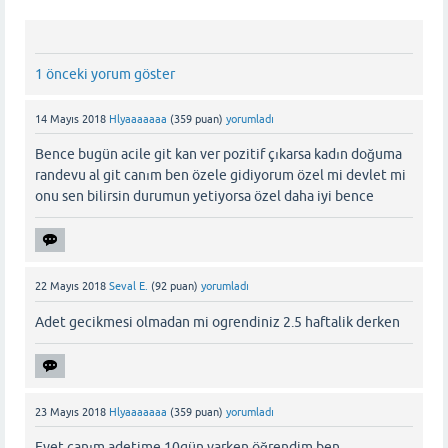
1 önceki yorum göster
14 Mayıs 2018
Hlyaaaaaaa
(
359
puan)
yorumladı
Bence bugün acile git kan ver pozitif çıkarsa kadın doğuma
randevu al git canım ben özele gidiyorum özel mi devlet mi
onu sen bilirsin durumun yetiyorsa özel daha iyi bence
22 Mayıs 2018
Seval E.
(
92
puan)
yorumladı
Adet gecikmesi olmadan mi ogrendiniz 2.5 haftalik derken
23 Mayıs 2018
Hlyaaaaaaa
(
359
puan)
yorumladı
Evet canım adetime 10gün varken öğrendim ben