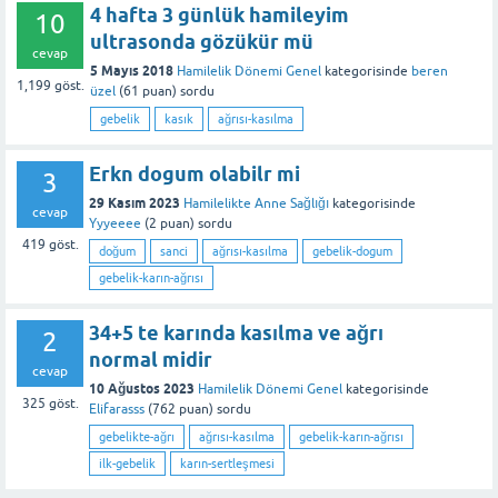
4 hafta 3 günlük hamileyim
10
ultrasonda gözükür mü
cevap
5 Mayıs 2018
Hamilelik Dönemi Genel
kategorisinde
beren
1,199
göst.
üzel
(
61
puan)
sordu
gebelik
kasık
ağrısı-kasılma
Erkn dogum olabilr mi
3
29 Kasım 2023
Hamilelikte Anne Sağlığı
kategorisinde
cevap
Yyyeeee
(
2
puan)
sordu
419
göst.
doğum
sanci
ağrısı-kasılma
gebelik-dogum
gebelik-karın-ağrısı
34+5 te karında kasılma ve ağrı
2
normal midir
cevap
10 Ağustos 2023
Hamilelik Dönemi Genel
kategorisinde
325
göst.
Elifarasss
(
762
puan)
sordu
gebelikte-ağrı
ağrısı-kasılma
gebelik-karın-ağrısı
ilk-gebelik
karın-sertleşmesi