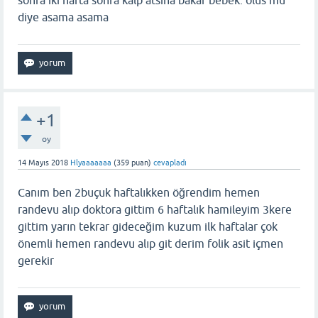
sonra iki hafta sonra kalp atsina bakar bebek. olus mu
diye asama asama
+1
oy
14 Mayıs 2018
Hlyaaaaaaa
(
359
puan)
cevapladı
Canım ben 2buçuk haftalıkken öğrendim hemen
randevu alıp doktora gittim 6 haftalık hamileyim 3kere
gittim yarın tekrar gideceğim kuzum ilk haftalar çok
önemli hemen randevu alıp git derim folik asit içmen
gerekir