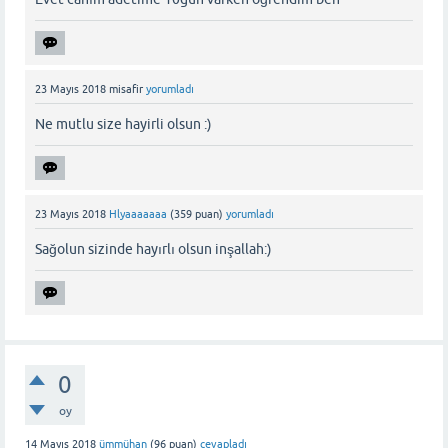
23 Mayıs 2018
misafir
yorumladı
Ne mutlu size hayirli olsun :)
23 Mayıs 2018
Hlyaaaaaaa
(
359
puan)
yorumladı
Sağolun sizinde hayırlı olsun inşallah:)
0
oy
14 Mayıs 2018
ümmühan
(
96
puan)
cevapladı