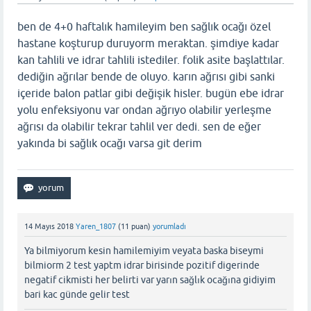
ben de 4+0 haftalık hamileyim ben sağlık ocağı özel
hastane koşturup duruyorm meraktan. şimdiye kadar
kan tahlili ve idrar tahlili istediler. folik asite başlattılar.
dediğin ağrılar bende de oluyo. karın ağrısı gibi sanki
içeride balon patlar gibi değişik hisler. bugün ebe idrar
yolu enfeksiyonu var ondan ağrıyo olabilir yerleşme
ağrısı da olabilir tekrar tahlil ver dedi. sen de eğer
yakında bi sağlık ocağı varsa git derim
14 Mayıs 2018
Yaren_1807
(
11
puan)
yorumladı
Ya bilmiyorum kesin hamilemiyim veyata baska biseymi
bilmiorm 2 test yaptm idrar birisinde pozitif digerinde
negatif cikmisti her belirti var yarın sağlık ocağına gidiyim
bari kac günde gelir test