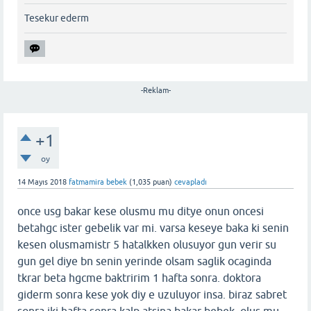
Tesekur ederm
-Reklam-
+1
oy
14 Mayıs 2018
fatmamira bebek
(
1,035
puan)
cevapladı
once usg bakar kese olusmu mu ditye onun oncesi
betahgc ister gebelik var mi. varsa keseye baka ki senin
kesen olusmamistr 5 hatalkken olusuyor gun verir su
gun gel diye bn senin yerinde olsam saglik ocaginda
tkrar beta hgcme baktririm 1 hafta sonra. doktora
giderm sonra kese yok diy e uzuluyor insa. biraz sabret