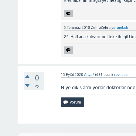
Merhaba rahim ağzı yetmezliği kaçıncı
5 Temmuz 2018
ZehraZehra
yorumladı
24. Haftada kahverengi leke ile gitti
15 Eylül 2020
A-lya !
(
631
puan)
cevapladı
0
oy
Niye dikis atmıyorlar doktorlar ne