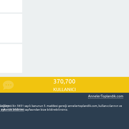
370,700
KULLANICI
AnnelerToplandik.com
Sağlayıcı
'dır. 5651 sayılı kanunun 5. maddesi gereği annelertoplandik.com, kullanıcılarının ve
aykırılık bildirimi
sayfasından bize bildirebilirsiniz.