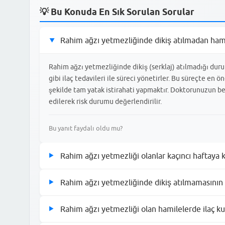
💡 Bu Konuda En Sık Sorulan Sorular
Rahim ağzı yetmezliğinde dikiş atılmadan hamil
▶
Rahim ağzı yetmezliğinde dikiş (serklaj) atılmadığı du
gibi ilaç tedavileri ile süreci yönetirler. Bu süreçte en
şekilde tam yatak istirahati yapmaktır. Doktorunuzun bel
edilerek risk durumu değerlendirilir.
Bu yanıt faydalı oldu mu?
Rahim ağzı yetmezliği olanlar kaçıncı haftaya k
▶
Rahim ağzı yetmezliği teşhisi konulan gebelerde yatak istira
Rahim ağzı yetmezliğinde dikiş atılmamasının r
▶
değişiklik gösterir. Genellikle 12 ile 24. haftalar arası en 
ayakta kalmamak ve doktorun belirttiği süre boyunca dinlenm
Rahim ağzı yetmezliğinde dikiş atılmaması, rahim ağzının 
Rahim ağzı yetmezliği olan hamilelerde ilaç kul
kadar doktor kontrolünde devam ettirilir.
▶
neden olabilir. Dikiş atılmayan vakalarda rahim ağzı uzunluğ
tespit edilirse doktorunuz acil serklaj veya ek ilaç tedavile