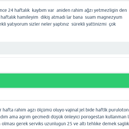
önce 24 haftalık kaybım var aniden rahim ağzı yetmezligin den
haftalık hamileyim dikiş atmadı lar bana suam magnezyum
ekli yatıyorum sizler neler yaptınız sürekli yattinizmi çok
hafta rahim agzı ölçümü oluyo vajinal jel bide haftlk puruloto
dım ama agrım gecmedi düşük önleyici porogestan kullanman 
olması gerek serviks uzunlugun 25 ve altı tehlıke demek saglıklı