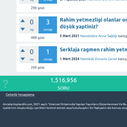
296
göst.
Rahim yetmezligi olanlar on
0
3
düşük yaptiniz?
oy
cevap
5 Mart 2021
Hamilelikte Anne Sağlığı
kateg
488
göst.
Serklaja ragmen rahim yetm
0
1
1 Mart 2024
Hamilelik Dönemi Genel
kateg
oy
cevap
266
göst.
1,516,956
SORU
Gebelik hesaplama
Annelertoplandik.com, 5651 sayılı “İnternet Ortamında Yapılan Yayınların Düzenlenmesi Ve Bu
üyelerinin oluşturduğu içerikleri kontrol etmek veya hukuka aykırı bir faaliyetin söz konusu o