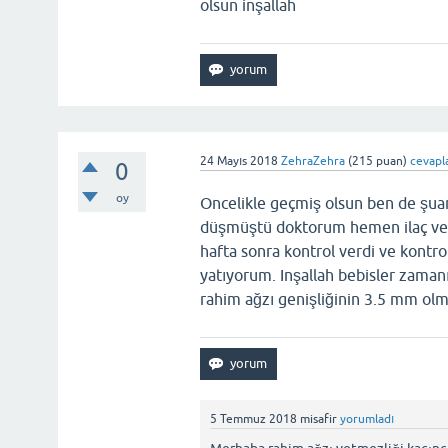
olsun inşallah
24 Mayıs 2018
ZehraZehra
(
215
puan)
cevapl
0
oy
Oncelikle geçmiş olsun ben de şua
düşmüştü doktorum hemen ilaç ve iğ
hafta sonra kontrol verdi ve kontr
yatıyorum. Inşallah bebisler zama
rahim ağzı genişliğinin 3.5 mm olm
5 Temmuz 2018
misafir
yorumladı