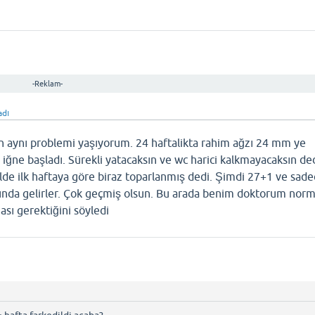
-Reklam-
adı
n aynı problemi yaşıyorum. 24 haftalikta rahim ağzı 24 mm ye
ne başladı. Sürekli yatacaksın ve wc harici kalkmayacaksın ded
olde ilk haftaya göre biraz toparlanmış dedi. Şimdi 27+1 ve sad
nında gelirler. Çok geçmiş olsun. Bu arada benim doktorum norm
ası gerektiğini söyledi