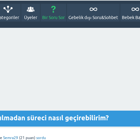
ategoriler
Üyeler
Bir Soru Sor
Gebelik dışı Soru&Sohbet
Bebek Ba
ılmadan süreci nasıl geçirebilirim?
de
Semra29
(
21
puan)
sordu