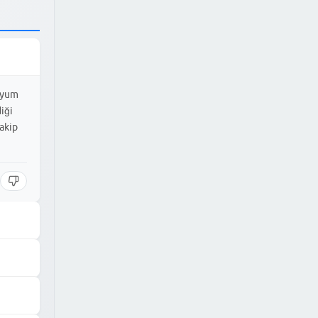
ezyum
iği
takip
üre
alarına
rtmasına
e kısalma
mamalıdır.