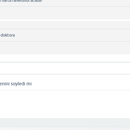
 hafta farkedildi acaba?
m doktora
denini soyledi mi