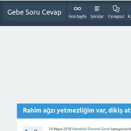
Gebe Soru Cevap
Ana Sayfa
Sorular
Cevapsız
K
Rahim ağzı yetmezliğim var, dikiş at
14 Mayıs 2018
Hamilelik Dönemi Genel
kategorisin