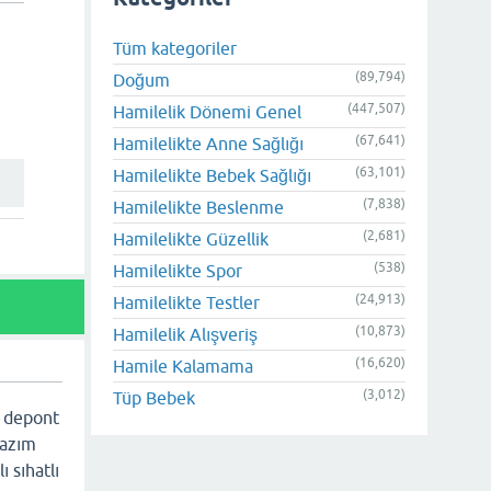
Tüm kategoriler
(89,794)
Doğum
(447,507)
Hamilelik Dönemi Genel
(67,641)
Hamilelikte Anne Sağlığı
(63,101)
Hamilelikte Bebek Sağlığı
(7,838)
Hamilelikte Beslenme
(2,681)
Hamilelikte Güzellik
(538)
Hamilelikte Spor
(24,913)
Hamilelikte Testler
(10,873)
Hamilelik Alışveriş
(16,620)
Hamile Kalamama
(3,012)
Tüp Bebek
n depont
lazım
 sıhatlı