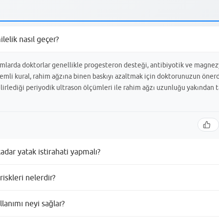
elik nasıl geçer?
rumlarda doktorlar genellikle progesteron desteği, antibiyotik ve magn
 önemli kural, rahim ağzına binen baskıyı azaltmak için doktorunuzun önerd
irlediği periyodik ultrason ölçümleri ile rahim ağzı uzunluğu yakından 
adar yatak istirahati yapmalı?
hati süresi, rahim ağzındaki açıklık riskine ve gebeliğin haftasına göre
iskleri nelerdir?
kritik dönem kabul edilir ve bu süreçte ağır kaldırmaktan kaçınmak, uzun s
ek hayati önem taşır. İstirahat süreci genellikle gebeliğin 34-36. haft
erken açılmasına ve buna bağlı olarak erken doğum veya düşük riskinin a
lanımı neyi sağlar?
u (servikal uzunluk) ultrasonla çok sık takip edilmelidir. Eğer ölçümlerd
ri ile müdahale etme kararı alabilir, bu yüzden düzenli kontroller aksatıl