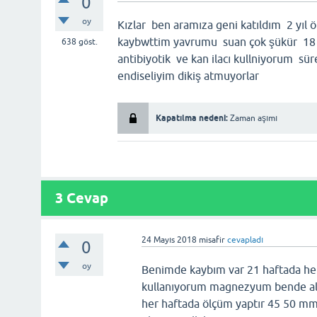
0
oy
Kızlar ben aramıza geni katıldım 2 yıl 
kaybwttim yavrumu suan çok şükür 18 
638
göst.
antibiyotik ve kan ilacı kullniyorum sür
endiseliyim dikiş atmuyorlar
Kapatılma nedeni:
Zaman aşımı
3 Cevap
24 Mayıs 2018
misafir
cevapladı
0
oy
Benimde kaybım var 21 haftada her 
kullanıyorum magnezyum bende al
her haftada ölçüm yaptır 45 50 mm 