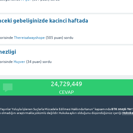
ceki gebeliginizde kacinci haftada
orisinde
Thereisalwayshope
(
505
puan)
sordu
ezligi
orisinde
Huyver
(
34
puan)
sordu
24,729,449
CEVAP
BTK onaylı Yer 
 Yayınlar Yoluyla İşlenen Suçlarla Mücadele Edilmesi Hakkında Kanun” kapsamında
Hukuka 
lup olmadığını araştırmakla yükümlü değildir. Hukuka aykırı olduğunu düşündüğünüz içeriği