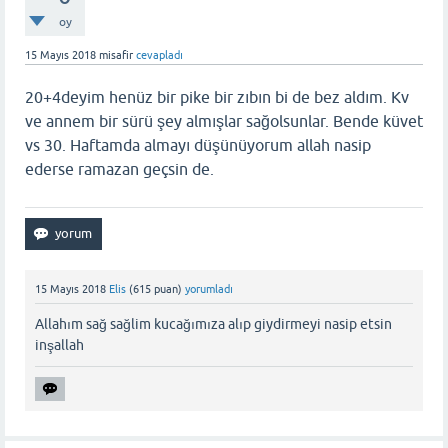
oy
15 Mayıs 2018
misafir
cevapladı
20+4deyim henüz bir pike bir zıbın bi de bez aldım. Kv
ve annem bir sürü şey almışlar sağolsunlar. Bende küvet
vs 30. Haftamda almayı düşünüyorum allah nasip
ederse ramazan geçsin de.
15 Mayıs 2018
Elis
(
615
puan)
yorumladı
Allahım sağ sağlim kucağımıza alıp giydirmeyi nasip etsin
inşallah