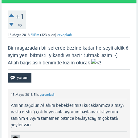
+1
oy
15 Mayıs 2018
Elifim
(
323
puan)
cevapladı
Bir magazadan bir seferde bezine kadar herseyii aldik 6
ayim yeni bitmisti .yikandi vs hazir tutmak lazim :-)
Allah bagislasin benimde kizim olucak
15 Mayıs 2018
Elis
yorumladı
Aminn sağolun Allahım bebeklerimizi kucaklarımıza almayı
nasip etsin :) çok heyecanlanıyorum başlamak istiyorum
sanırım 4. Ayım tamamen bitince başlayacağım çok tatlı
şeyler varr