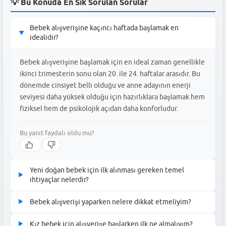
💡 Bu Konuda En Sık Sorulan Sorular
Bebek alışverişine kaçıncı haftada başlamak en
▶
idealidir?
Bebek alışverişine başlamak için en ideal zaman genellikle
ikinci trimesterin sonu olan 20. ile 24. haftalar arasıdır. Bu
dönemde cinsiyet belli olduğu ve anne adayının enerji
seviyesi daha yüksek olduğu için hazırlıklara başlamak hem
fiziksel hem de psikolojik açıdan daha konforludur.
Bu yanıt faydalı oldu mu?
Yeni doğan bebek için ilk alınması gereken temel
▶
ihtiyaçlar nelerdir?
Yeni doğan bebek için ilk olarak alınması gerekenler zıbın
Bebek alışverişi yaparken nelere dikkat etmeliyim?
▶
takımları, pamuklu tulumlar, müslin örtüler, yenidoğan bebek
Bebek alışverişinde en önemli kural ürünlerin %100 pamuklu,
bezi ve temel bakım ürünleridir. Ayrıca bebeğin güvenli uykusu
Kız bebek için alışverişe başlarken ilk ne almalıyım?
▶