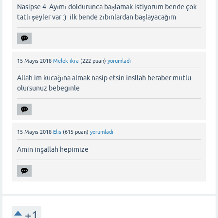
Nasipse 4. Ayımı doldurunca başlamak istiyorum bende çok
tatlı şeyler var :) ilk bende zıbınlardan başlayacağım
15 Mayıs 2018
Melek ikra
(
222
puan)
yorumladı
Allah im kucağına almak nasip etsin insllah beraber mutlu
olursunuz bebeginle
15 Mayıs 2018
Elis
(
615
puan)
yorumladı
Amin inşallah hepimize
+1