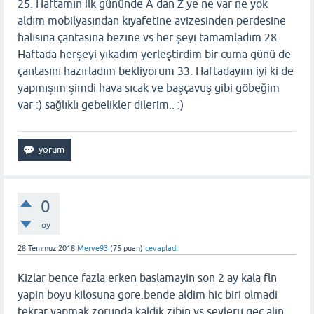
25. Haftamın ilk gününde A dan Z ye ne var ne yok
aldım mobilyasından kıyafetine avizesinden perdesine
halısına çantasına bezine vs her şeyi tamamladım 28.
Haftada herşeyi yıkadım yerleştirdim bir cuma günü de
çantasını hazırladım bekliyorum 33. Haftadayım iyi ki de
yapmışım şimdi hava sıcak ve başçavuş gibi göbeğim
var :) sağlıklı gebelikler dilerim.. :)
0
oy
28 Temmuz 2018
Merve93
(
75
puan)
cevapladı
Kizlar bence fazla erken baslamayin son 2 ay kala fln
yapin boyu kilosuna gore.bende aldim hic biri olmadi
tekrar yapmak zorunda kaldik zibin vs.seyleru gec alin