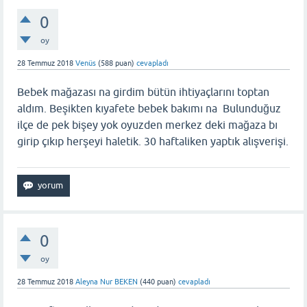
0
oy
28 Temmuz 2018
Venüs
(
588
puan)
cevapladı
Bebek mağazası na girdim bütün ihtiyaçlarını toptan
aldım. Beşikten kıyafete bebek bakımı na Bulunduğuz
ilçe de pek bişey yok oyuzden merkez deki mağaza bı
girip çıkıp herşeyi haletik. 30 haftaliken yaptık alışverişi.
0
oy
28 Temmuz 2018
Aleyna Nur BEKEN
(
440
puan)
cevapladı