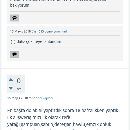
bakiyorum
15 Mayıs 2018
Elis
(
615
puan)
yorumladı
:) :) daha çok heyecanlandım
0
oy
15 Mayıs 2018
misafir
cevapladı
En başta dolabını yaptırdık,sonra 18 haftalıkken yaptık
ilk alışwerişimizi.İlk olarak reflü
yatağı,şampuan,sabun,deterjan,hawlu,emzik,önlük