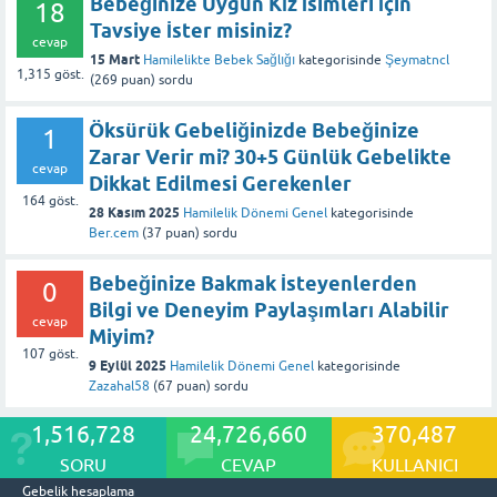
Bebeğinize Uygun Kız İsimleri İçin
18
Tavsiye İster misiniz?
cevap
15 Mart
Hamilelikte Bebek Sağlığı
kategorisinde
Şeymatncl
1,315
göst.
(
269
puan)
sordu
Öksürük Gebeliğinizde Bebeğinize
1
Zarar Verir mi? 30+5 Günlük Gebelikte
cevap
Dikkat Edilmesi Gerekenler
164
göst.
28 Kasım 2025
Hamilelik Dönemi Genel
kategorisinde
Ber.cem
(
37
puan)
sordu
Bebeğinize Bakmak İsteyenlerden
0
Bilgi ve Deneyim Paylaşımları Alabilir
cevap
Miyim?
107
göst.
9 Eylül 2025
Hamilelik Dönemi Genel
kategorisinde
Zazahal58
(
67
puan)
sordu
1,516,728
24,726,660
370,487
SORU
CEVAP
KULLANICI
Gebelik hesaplama