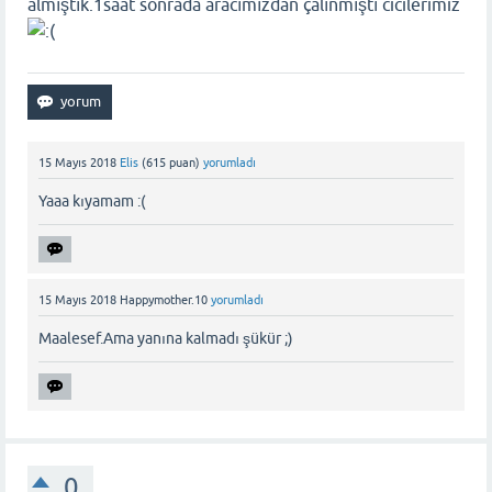
almıştık.1saat sonrada aracımızdan çalınmıştı cicilerimiz
15 Mayıs 2018
Elis
(
615
puan)
yorumladı
Yaaa kıyamam :(
15 Mayıs 2018
Happymother.10
yorumladı
Maalesef.Ama yanına kalmadı şükür ;)
0