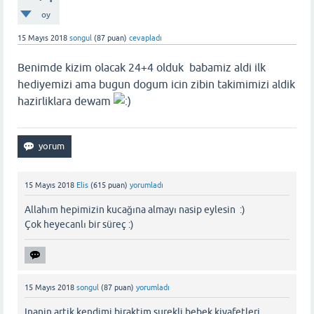
oy
15 Mayıs 2018
songul
(
87
puan)
cevapladı
Benimde kizim olacak 24+4 olduk babamiz aldi ilk
hediyemizi ama bugun dogum icin zibin takimimizi aldik
hazirliklara dewam
15 Mayıs 2018
Elis
(
615
puan)
yorumladı
Allahım hepimizin kucağına almayı nasip eylesin :)
Çok heyecanlı bir süreç :)
15 Mayıs 2018
songul
(
87
puan)
yorumladı
Inanin artik kendimi biraktim surekli bebek kiyafetleri