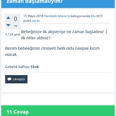
zaman başlamalıyım?
15 Mayıs 2018
Hamilelik Alışveriş
kategorisinde
Elis
(
615
0
puan)
sordu
oy
Bebeğinize ilk alışverişe ne zaman başladınız :)
1,134
göst.
ilk neler aldınız?
Benim bebeeğimin cinsiyeti belli oldu nasipse kızım
olacak..
Gebelik haftası
15+6
11 Cevap