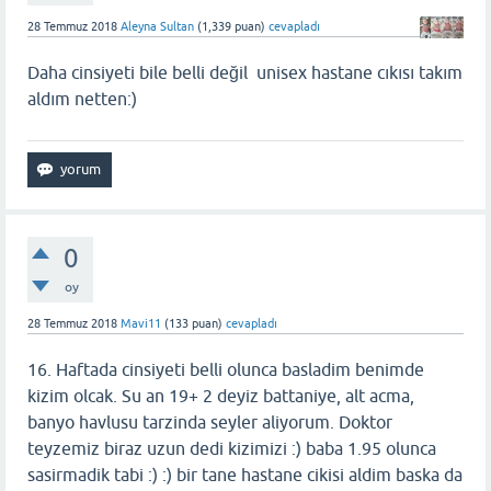
28 Temmuz 2018
Aleyna Sultan
(
1,339
puan)
cevapladı
Daha cinsiyeti bile belli değil unisex hastane cıkısı takım
aldım netten:)
0
oy
28 Temmuz 2018
Mavi11
(
133
puan)
cevapladı
16. Haftada cinsiyeti belli olunca basladim benimde
kizim olcak. Su an 19+ 2 deyiz battaniye, alt acma,
banyo havlusu tarzinda seyler aliyorum. Doktor
teyzemiz biraz uzun dedi kizimizi :) baba 1.95 olunca
sasirmadik tabi :) :) bir tane hastane cikisi aldim baska da