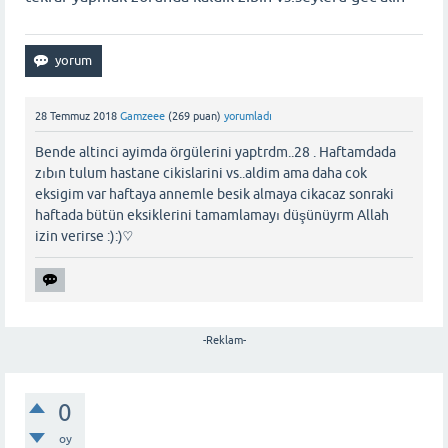
28 Temmuz 2018
Gamzeee
(
269
puan)
yorumladı
Bende altinci ayimda örgülerini yaptrdm..28 . Haftamdada
zıbın tulum hastane cikislarini vs..aldim ama daha cok
eksigim var haftaya annemle besik almaya cikacaz sonraki
haftada bütün eksiklerini tamamlamayı düşünüyrm Allah
izin verirse :):)♡
-Reklam-
0
oy