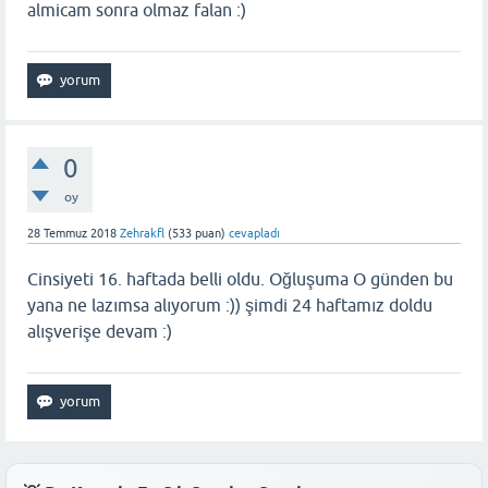
almicam sonra olmaz falan :)
0
oy
28 Temmuz 2018
Zehrakfl
(
533
puan)
cevapladı
Cinsiyeti 16. haftada belli oldu. Oğluşuma O günden bu
yana ne lazımsa alıyorum :)) şimdi 24 haftamız doldu
alışverişe devam :)