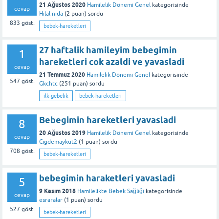
21 Ağustos 2020
Hamilelik Dönemi Genel
kategorisinde
cevap
Hilal nida
(
2
puan)
sordu
833
göst.
bebek-hareketleri
27 haftalik hamileyim bebegimin
1
hareketleri cok azaldi ve yavasladi
cevap
21 Temmuz 2020
Hamilelik Dönemi Genel
kategorisinde
547
göst.
Gkchtc
(
251
puan)
sordu
ilk-gebelik
bebek-hareketleri
Bebegimin hareketleri yavasladi
8
20 Ağustos 2019
Hamilelik Dönemi Genel
kategorisinde
cevap
Cigdemaykut2
(
1
puan)
sordu
708
göst.
bebek-hareketleri
bebegimin haraketleri yavasladi
5
9 Kasım 2018
Hamilelikte Bebek Sağlığı
kategorisinde
cevap
esraralar
(
1
puan)
sordu
527
göst.
bebek-hareketleri