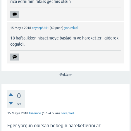
rica edriiimm rabiss gecmis olsun
15 Mayıs 2018
zeynep3461
(
60
puan)
yorumladı
18 haftalikken hissetmeye basladim ve hareketleri giderek
cogaldi.
-Reklam-
0
oy
15 Mayıs 2018
Gizemce
(
1,654
puan)
cevapladı
Eğer yorgun olursan bebeğin hareketlerini az