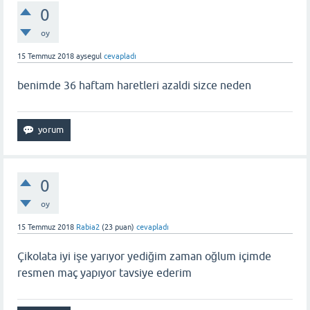
0
oy
15 Temmuz 2018
aysegul
cevapladı
benimde 36 haftam haretleri azaldi sizce neden
0
oy
15 Temmuz 2018
Rabia2
(
23
puan)
cevapladı
Çikolata iyi işe yarıyor yediğim zaman oğlum içimde
resmen maç yapıyor tavsiye ederim