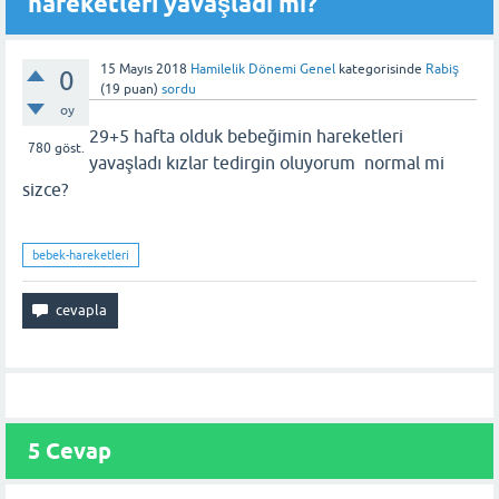
hareketleri yavaşladı mı?
15 Mayıs 2018
Hamilelik Dönemi Genel
kategorisinde
Rabiş
0
(
19
puan)
sordu
oy
29+5 hafta olduk bebeğimin hareketleri
780
göst.
yavaşladı kızlar tedirgin oluyorum normal mi
sizce?
bebek-hareketleri
5 Cevap