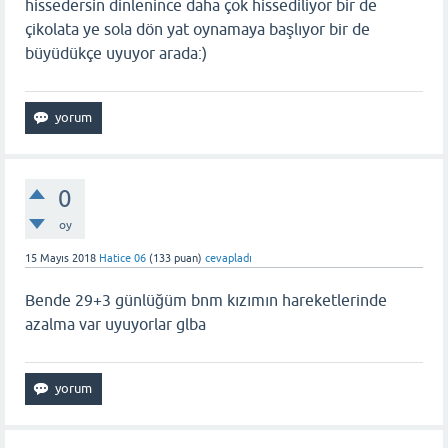
hissedersin dinlenince daha çok hissediliyor bir de
çikolata ye sola dön yat oynamaya başlıyor bir de
büyüdükçe uyuyor arada:)
0
oy
15 Mayıs 2018
Hatice 06
(
133
puan)
cevapladı
Bende 29+3 günlüğüm bnm kızımın hareketlerinde
azalma var uyuyorlar glba