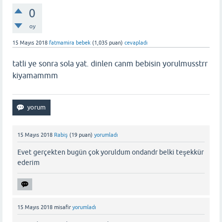
0
oy
15 Mayıs 2018
fatmamira bebek
(
1,035
puan)
cevapladı
tatli ye sonra sola yat. dinlen canm bebisin yorulmusstrr
kiyamammm
15 Mayıs 2018
Rabiş
(
19
puan)
yorumladı
Evet gerçekten bugün çok yoruldum ondandr belki teşekkür
ederim
15 Mayıs 2018
misafir
yorumladı