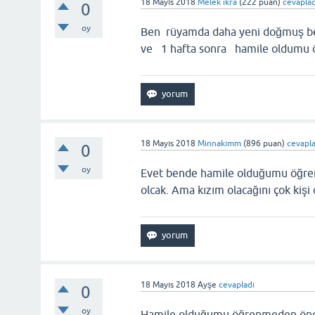
18 Mayıs 2018
Melek ikra
(
222
puan)
cevaplad
0
oy
Ben rüyamda daha yeni doğmuş bem
ve 1 hafta sonra hamile oldumu ö
18 Mayıs 2018
Minnakımm
(
896
puan)
cevapl
0
oy
Evet bende hamile olduğumu öğr
olcak. Ama kızım olacağını çok kiş
18 Mayıs 2018
Ayşe
cevapladı
0
oy
Hamile olduğumu öğrenmeden önc