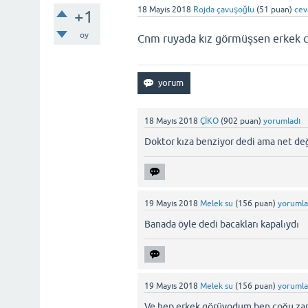
18 Mayıs 2018
Rojda çavuşoğlu
(
51
puan)
cev
+1
oy
Cnm ruyada kız görmüşsen erkek coc
18 Mayıs 2018
ÇİKO
(
902
puan)
yorumladı
Doktor kıza benziyor dedi ama net de
19 Mayıs 2018
Melek su
(
156
puan)
yorumla
Banada öyle dedi bacakları kapalıydı
19 Mayıs 2018
Melek su
(
156
puan)
yorumla
Ve hep erkek görüyodum ben çoğu za