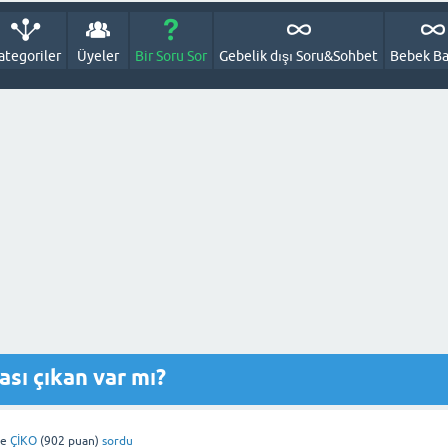
ategoriler
Üyeler
Bir Soru Sor
Gebelik dışı Soru&Sohbet
Bebek Ba
sı çıkan var mı?
de
ÇİKO
(
902
puan)
sordu