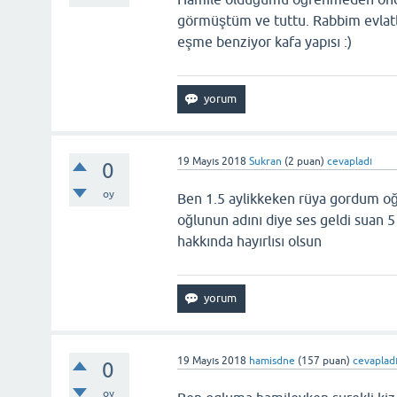
görmüştüm ve tuttu. Rabbim evlatl
eşme benziyor kafa yapısı :)
19 Mayıs 2018
Sukran
(
2
puan)
cevapladı
0
oy
Ben 1.5 aylikkeken rüya gordum oğ
oğlunun adını diye ses geldi suan 
hakkında hayırlısı olsun
19 Mayıs 2018
hamisdne
(
157
puan)
cevaplad
0
oy