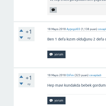
18 Mayıs 2018
Ayşegül03
(
1,138
puan)
cevap
+1
oy
Ben 1 defa kızım olduğunu 2 defa 
18 Mayıs 2018
Elifim
(
323
puan)
cevapladı
+1
oy
Hep mavi kundakda bebek gordum l