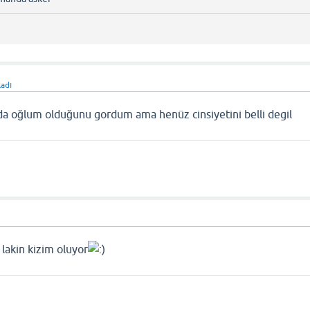
ladı
da oğlum olduğunu gordum ama henüz cinsiyetini belli degil
akin kizim oluyor