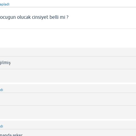
apladı
ugun olucak cinsiyet belli mi ?
ğilmiş
dı
dı
manda asker