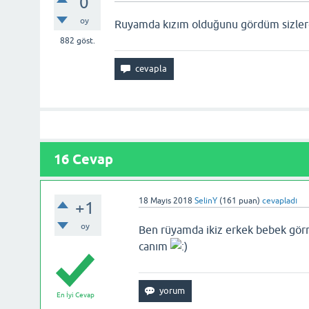
0
oy
Ruyamda kızım olduğunu gördüm sizlerd
882
göst.
16 Cevap
18 Mayıs 2018
SelinY
(
161
puan)
cevapladı
+1
oy
Ben rüyamda ikiz erkek bebek gör
canım
En İyi Cevap