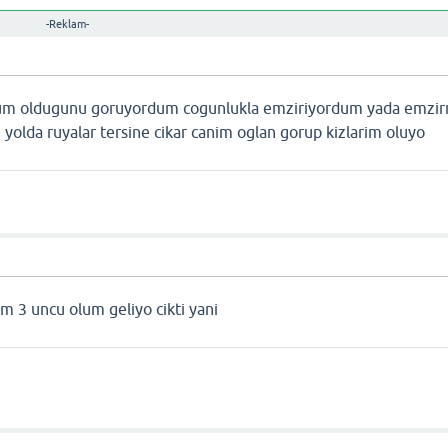
-Reklam-
usum oldugunu goruyordum cogunlukla emziriyordum yada emzi
 yolda ruyalar tersine cikar canim oglan gorup kizlarim oluyo
 3 uncu olum geliyo cikti yani