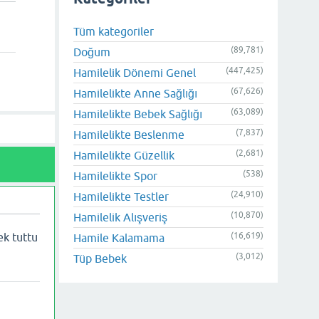
Tüm kategoriler
(89,781)
Doğum
(447,425)
Hamilelik Dönemi Genel
(67,626)
Hamilelikte Anne Sağlığı
(63,089)
Hamilelikte Bebek Sağlığı
(7,837)
Hamilelikte Beslenme
(2,681)
Hamilelikte Güzellik
(538)
Hamilelikte Spor
(24,910)
Hamilelikte Testler
(10,870)
Hamilelik Alışveriş
(16,619)
ek tuttu
Hamile Kalamama
(3,012)
Tüp Bebek