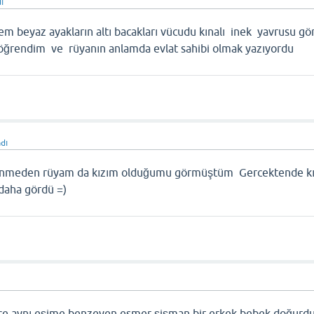
ı
 beyaz ayakların altı bacakları vücudu kınalı inek yavrusu 
ğrendim ve rüyanın anlamda evlat sahibi olmak yazıyordu
adı
enmeden rüyam da kızım olduğumu görmüştüm Gercektende k
i daha gördü =)
e aynı eşime benzeyen esmer şişman bir erkek bebek doğur