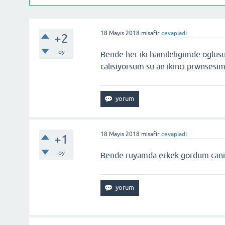
18 Mayıs 2018
misafir
cevapladı
+2
oy
Bende her iki hamileligimde ogl
calisiyorsum su an ikinci prwnsesim
18 Mayıs 2018
misafir
cevapladı
+1
oy
Bende ruyamda erkek gordum canim