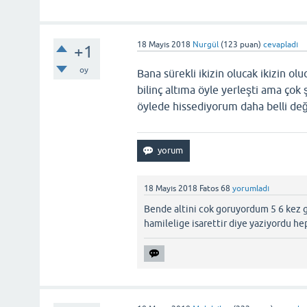
18 Mayıs 2018
Nurgül
(
123
puan)
cevapladı
+1
oy
Bana sürekli ikizin olucak ikizin ol
bilinç altıma öyle yerleşti ama ço
öylede hissediyorum daha belli deği
18 Mayıs 2018
Fatos 68
yorumladı
Bende altini cok goruyordum 5 6 kez
hamilelige isarettir diye yaziyordu he