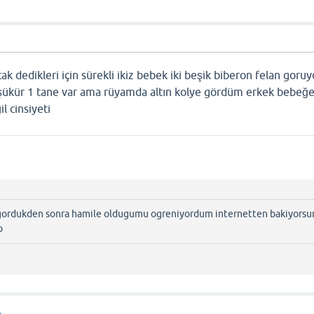
ucak dedikleri için sürekli ikiz bebek iki beşik biberon felan gor
k şükür 1 tane var ama rüyamda altın kolye gördüm erkek bebeğe
l cinsiyeti
 gordukden sonra hamile oldugumu ogreniyordum internetten bakiyors
p