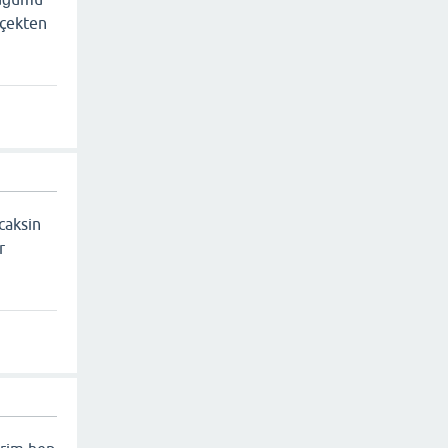
rçekten
caksin
r