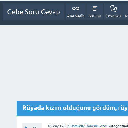
Gebe Soru Cevap
Ana Sayfa
Sorular
Cevapsız
K
Rüyada kızım olduğunu gördüm, rüya
18 Mayıs 2018
Hamilelik Dönemi Genel
kategorisin