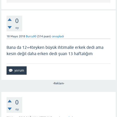
0
oy
18 Mayıs 2018
Burcu90
(
514
puan)
cevapladı
Bana da 12+4teyken büyük ihtimalle erkek dedi ama
kesin değil daha erken dedi şuan 13 haftalığım
-Reklam-
0
oy