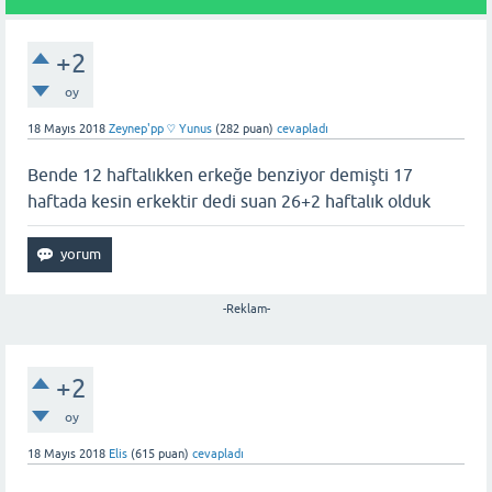
+2
oy
18 Mayıs 2018
Zeynep'pp ♡ Yunus
(
282
puan)
cevapladı
Bende 12 haftalıkken erkeğe benziyor demişti 17
haftada kesin erkektir dedi suan 26+2 haftalık olduk
-Reklam-
+2
oy
18 Mayıs 2018
Elis
(
615
puan)
cevapladı