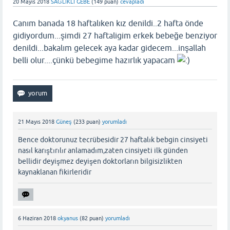
20 Mayıs 2018
SAĞLIKLI GEBE
(
149
puan)
cevapladı
Canım banada 18 haftalıken kız denildi..2 hafta önde
gidiyordum...şimdi 27 haftaligim erkek bebeğe benziyor
denildi...bakalım gelecek aya kadar gidecem...inşallah
belli olur....çünkü bebegime hazırlık yapacam
21 Mayıs 2018
Güneş
(
233
puan)
yorumladı
Bence doktorunuz tecrübesidir 27 haftalık bebgin cinsiyeti
nasıl karıştırılır anlamadım,zaten cinsiyeti ilk günden
bellidir deyişmez deyişen doktorların bilgisizlikten
kaynaklanan fikirleridir
6 Haziran 2018
okyanus
(
82
puan)
yorumladı