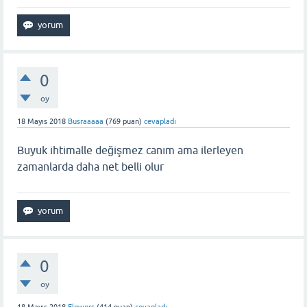
0
oy
18 Mayıs 2018
Busraaaaa
(
769
puan)
cevapladı
Buyuk ihtimalle değişmez canım ama ilerleyen
zamanlarda daha net belli olur
0
oy