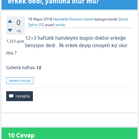
erkek dedi, yanılma olur mu?
18 Mayıs 2018
Hamilelik Dönemi Genel
kategorisinde
Deniz
0
Şahin
(
12
puan)
sordu
oy
12+3 haftalık hamileyim bugün doktor erkeğe
1,323
göst.
benziyor dedi . İlk erkek deyip cinsiyeti kız olur
mu ?
Gebelik haftası
12
bebek-cinsiyet
10 Cevap