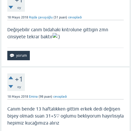
oy
18 Mayıs 2018
Rojda çavuşoğlu
(
51
puan)
cevapladı
Değişebilir canm bidahaki kntrolune gittigin zmn
cinsiyete tekrar baktır
+1
oy
18 Mayıs 2018
Emina
(
98
puan)
cevapladı
Canım bende 13 haftalıkken gittim erkek dedi değişen
bişey olmadı suan 31+5♡ oglumu beklıyorum hayırlısıyla
hepimiz kucağımıza alırız