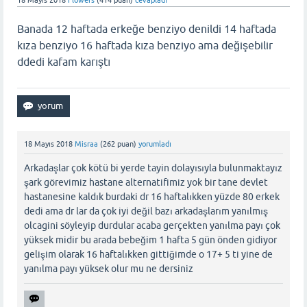
18 Mayıs 2018
Flowers
(
414
puan)
cevapladı
Banada 12 haftada erkeğe benziyo denildi 14 haftada
kıza benziyo 16 haftada kıza benziyo ama değişebilir
ddedi kafam karıştı
18 Mayıs 2018
Misraa
(
262
puan)
yorumladı
Arkadaşlar çok kötü bi yerde tayin dolayısıyla bulunmaktayız
şark görevimiz hastane alternatifimiz yok bir tane devlet
hastanesine kaldık burdaki dr 16 haftalıkken yüzde 80 erkek
dedi ama dr lar da çok iyi değil bazı arkadaşlarım yanılmış
olcagini söyleyip durdular acaba gerçekten yanılma payı çok
yüksek midir bu arada bebeğim 1 hafta 5 gün önden gidiyor
gelişim olarak 16 haftalıkken gittiğimde o 17+ 5 ti yine de
yanılma payı yüksek olur mu ne dersiniz