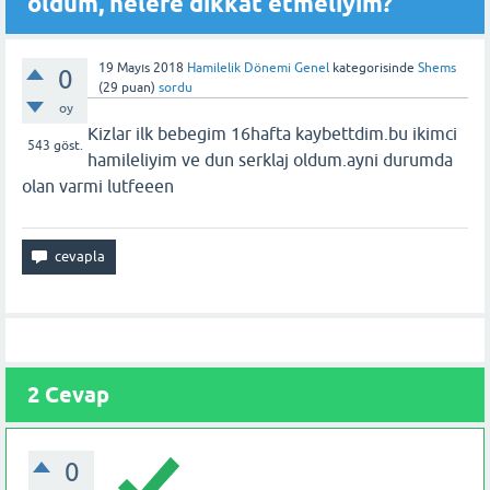
oldum, nelere dikkat etmeliyim?
19 Mayıs 2018
Hamilelik Dönemi Genel
kategorisinde
Shems
0
(
29
puan)
sordu
oy
Kizlar ilk bebegim 16hafta kaybettdim.bu ikimci
543
göst.
hamileliyim ve dun serklaj oldum.ayni durumda
olan varmi lutfeeen
2 Cevap
0