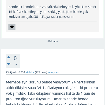
Bande ilk hamilelimde 23 haftada bebeyim kaybettim şimdi
16 haftalk hamileyim yarin sarklaj yaptrijam bande çok
kurkiyurum ajaba 38 haftaya kadar şans varm
-Reklam-
0
oy
25 Ağustos 2018
Melekk
(
227
puan)
cevapladı
Merhaba aynı sorunu bende yaşıyorum 24 haftalıkken
atıldı dikişler suan 34. Haftadayım cok şükür bi problem
yok şimdilik. Tabii dikişlerin yanında hafta da 1 gün de
proluton iğne vuruluyorum. Umarım sende bende
bebek bekleyen bütün adaylarda sağlıklıca doğumlarını