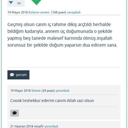
oy
19 Mayıs 2018
Esilanın annesi.
(
168
puan)
cevapladı
Geçmiş olsun canm iç rahime dikiş arçtıldı herhalde
bildiğim kadarıyla..annem üç doğumunuda o şekilde
yapmış beş tanede malesef karnında ölmüş.inşallah
sorunsuz bir şekilde doğum yaparsın dua edicem sana.
19 Mayıs 2018
Shems
(
29
puan)
yorumladı
Coook teshekkur ederim canim Allah razi olsun
21 Haziran 2018
misafir
yorumladı