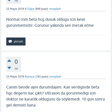
oy
23 Mayıs 2018
B.Tuğçe
(
849
puan)
cevapladı
Normal cnm beta hcg dusuk oldugu icin kese
gorunmemistir. Gorunur yakinda sen merak etme
0
oy
23 Mayıs 2018
Busraca
(
183
puan)
cevapladı
Canım bende aynı durumdayim. Kan verdiginde beta
hgc degerin kac çıktı? Ultrason da gorunmedigi icin
doktor ne kararlik oldugunu da söylemedi. 10 gun sonra
gel demisti bana