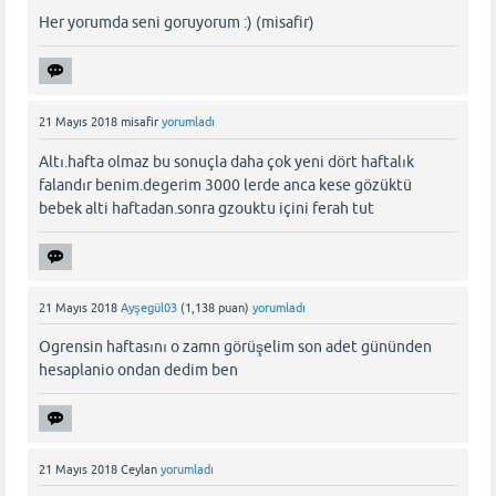
Her yorumda seni goruyorum :) (misafir)
21 Mayıs 2018
misafir
yorumladı
Altı.hafta olmaz bu sonuçla daha çok yeni dört haftalık
falandır benim.degerim 3000 lerde anca kese gözüktü
bebek alti haftadan.sonra gzouktu içini ferah tut
21 Mayıs 2018
Ayşegül03
(
1,138
puan)
yorumladı
Ogrensin haftasını o zamn görüşelim son adet gününden
hesaplanio ondan dedim ben
21 Mayıs 2018
Ceylan
yorumladı