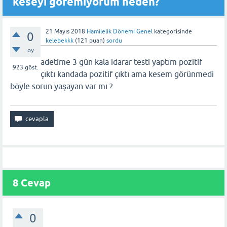
keseyi göremiyorum neden?
21 Mayıs 2018
Hamilelik Dönemi Genel
kategorisinde
0
kelebekkk
(
121
puan)
sordu
oy
adetime 3 gün kala idarar testi yaptım pozitif
923
göst.
çıktı kandada pozitif çıktı ama kesem görünmedi
böyle sorun yaşayan var mı ?
8 Cevap
0