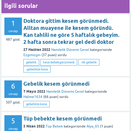
İlgili sorular
Doktora gittim kesem görünmedi.
1
Alltan muayene ile kesem göründü.
cevap
Kan tahlili ne göre 5 haftalık gebeyim.
487
göst.
2 hafta sonra tekrar gel dedi doktor
27 Haziran 2022
Hamilelik Dönemi Genel
kategorisinde
Ezgimizgin
(
37
puan)
sordu
gebelik
kese-bebekgörünmedi
-ilk-gebelik
-gebelikte-kese
Gebelik kesem görünmedi
6
7 Mayıs 2022
Hamilelik Dönemi Genel
kategorisinde
cevap
Halime1634
(
66
puan)
sordu
507
göst.
gebelikte-kese
Tüp bebekte kesem görünmedi
5
5 Nisan 2022
Tüp Bebek
kategorisinde
Alya_65
(
1
puan)
cevap