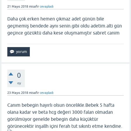
21 Mayıs 2018
misafir
cevapladı
Daha çok.erken hemen çıkmaz adet günün bile
geçmemiş bendede aynı senin.gibi oldu adetim.alti gün
geçince gözüktü daha kese oluşmamıştır sabret canim
0
oy
23 Mayıs 2018
misafir
cevapladı
Canım bebegin hayırlı olsun öncelikle.Bebek 5 hafta
olana kadar ve beta hcg değeri 3000 falan olmadan
görülmüyor genelde bebegin daha küçüktür
görünecektir inşallh içini ferah tut sıkıntı etme kendine.