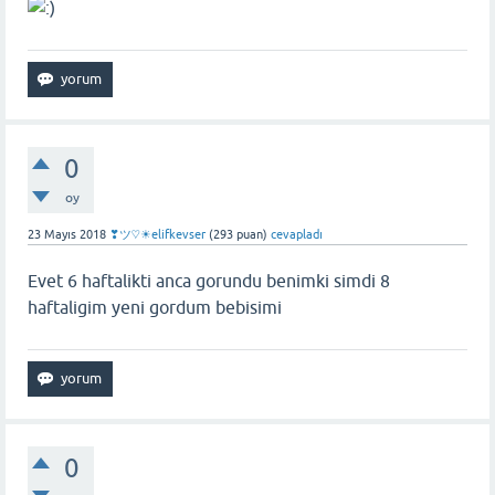
0
oy
23 Mayıs 2018
❣ツ♡☀elifkevser
(
293
puan)
cevapladı
Evet 6 haftalikti anca gorundu benimki simdi 8
haftaligim yeni gordum bebisimi
0