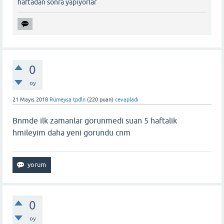
haftadan sonra yapiyorlar
0
oy
21 Mayıs 2018
Rümeysa tpdln
(
220
puan)
cevapladı
Bnmde ilk zamanlar gorunmedi suan 5 haftalik
hmileyim daha yeni gorundu cnm
0
oy