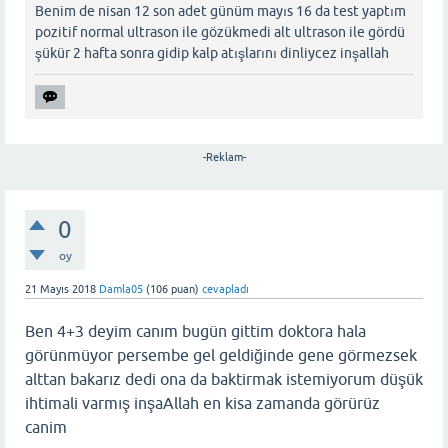
Benim de nisan 12 son adet günüm mayıs 16 da test yaptım
pozitif normal ultrason ile gözükmedi alt ultrason ile gördü
şükür 2 hafta sonra gidip kalp atışlarını dinliycez inşallah
-Reklam-
0
oy
21 Mayıs 2018
Damla05
(
106
puan)
cevapladı
Ben 4+3 deyim canım bugün gittim doktora hala
görünmüyor persembe gel geldiğinde gene görmezsek
alttan bakarız dedi ona da baktirmak istemiyorum düşük
ihtimali varmış inşaAllah en kisa zamanda görürüz
canim