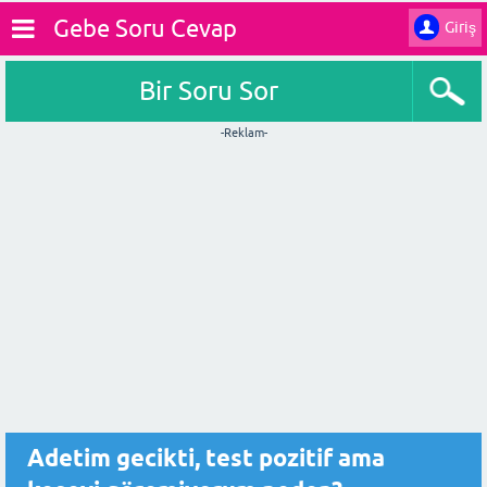
Gebe Soru Cevap
Giriş
Bir Soru Sor
-Reklam-
Adetim gecikti, test pozitif ama