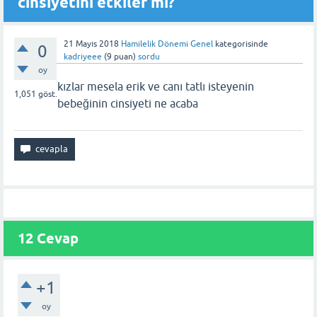
cinsiyetini etkiler mi?
21 Mayıs 2018
Hamilelik Dönemi Genel
kategorisinde
0
kadriyeee
(
9
puan)
sordu
oy
kızlar mesela erik ve canı tatlı isteyenin
1,051
göst.
bebeğinin cinsiyeti ne acaba
12 Cevap
+1
oy