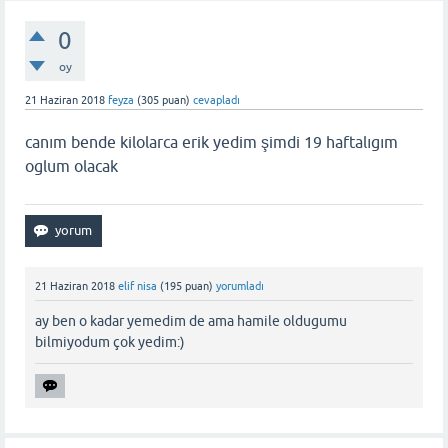
0
oy
21 Haziran 2018
feyza
(
305
puan)
cevapladı
canım bende kilolarca erik yedim şimdi 19 haftalıgım
oglum olacak
21 Haziran 2018
elif nisa
(
195
puan)
yorumladı
ay ben o kadar yemedim de ama hamile oldugumu
bilmiyodum çok yedim:)