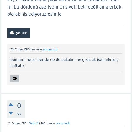
mi bu dördünü aseriyom cinsiyeti belli değil ama erkek
olarak his ediyoruz esimle
21 Mayıs 2018
misafir
yorumladı
bunlarin hepsi bende de du bakalım ne çıkacak:)seninki kaç
haftalik
0
oy
21 Mayıs 2018
SelinY
(
161
puan)
cevapladı