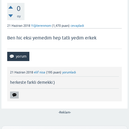
0
oy
21 Haziran 2018
Yiğiterenmom
(
1,470
puan)
cevapladı
Ben hic eksi yemedim hep tatli yedim erkek
21 Haziran 2018
elif nisa
(
195
puan)
yorumladı
herkeste farkli demekki:)
-Reklam-