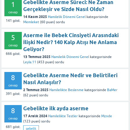
Gebelikte Aserme Süreci: Ne Zaman
1
Gerçekleşir ve Sizde Nasıl Oldu?
cevap
14 Kasım 2025
Hamilelik Dönemi Genel
kategorisinde
141
göst.
Memleket
(
60
puan)
sordu
Aserme ile Bebek Cinsiyeti Arasındaki
5
İlişki Nedir? 140 Kalp Atışı Ne Anlama
cevap
Geliyor?
666
göst.
13 Temmuz 2025
Hamilelik Dönemi Genel
kategorisinde
Leyla.11
(
453
puan)
sordu
Gebelikte Aserme Nedir ve Belirtileri
8
Nasıl Anlaşılır?
cevap
2 Temmuz 2025
Hamilelikte Beslenme
kategorisinde
BaMer
391
göst.
(
62
puan)
sordu
Gebelikte ilk ayda aserme
8
17 Aralık 2024
Hamilelikte Testler
kategorisinde
Mznde
cevap
(
123
puan)
sordu
681
göst.
gebelik