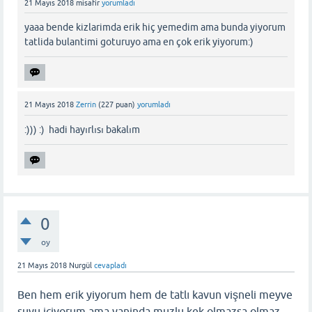
21 Mayıs 2018
misafir
yorumladı
yaaa bende kizlarimda erik hiç yemedim ama bunda yiyorum
tatlida bulantimi goturuyo ama en çok erik yiyorum:)
21 Mayıs 2018
Zerrin
(
227
puan)
yorumladı
:))) :) hadi hayırlısı bakalım
0
oy
21 Mayıs 2018
Nurgül
cevapladı
Ben hem erik yiyorum hem de tatlı kavun vişneli meyve
suyu iciyorum ama yaninda muzlu kek olmazsa olmaz