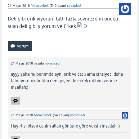
21 Mayıs 2018
Miraçbebek
(
540
puan)
cevapladı
Deli gibi erik yiyorum tatlı fazla sevmezdim onuda
suan deli gibi yiyorum ve Erkek
21 Mayıs 2018
misafir
yorumladı
ayyy şahsımı benimde aynı erik ve tatlı ama cinsiyeti daha
bilmiyorum gönlüm den geçen de erkek rabbim verirse
inşallah:)
21 Mayıs 2018
Miraçbebek
(
540
puan)
yorumladı
Hayırlisi olsun canim allah gönlune göre versin insallah :)