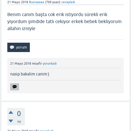
21 Mayıs 2018
Busraaaaa
(
769
puan)
cevapladı
Benım canım başta cok erik istiyordu sürekli erik
yiyordum şimdide tatlı cekiyor erkek bebek bekliyorum
allahın izniyle
21 Mayıs 2018
misafir
yorumladı
nasip bakalim canim:)
0
oy
21 Mayıs 2018
misafir
cevapladı