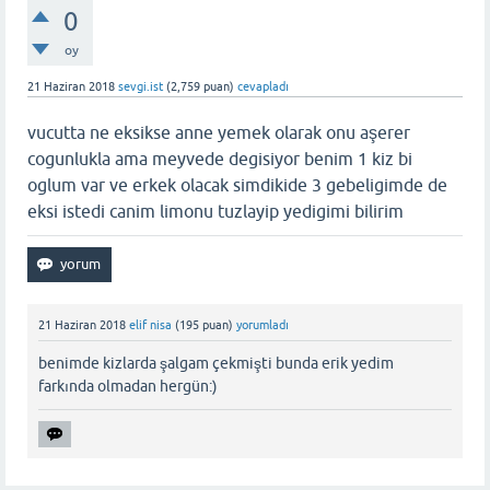
0
oy
21 Haziran 2018
sevgi.ist
(
2,759
puan)
cevapladı
vucutta ne eksikse anne yemek olarak onu aşerer
cogunlukla ama meyvede degisiyor benim 1 kiz bi
oglum var ve erkek olacak simdikide 3 gebeligimde de
eksi istedi canim limonu tuzlayip yedigimi bilirim
21 Haziran 2018
elif nisa
(
195
puan)
yorumladı
benimde kizlarda şalgam çekmişti bunda erik yedim
farkında olmadan hergün:)