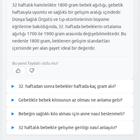
32 haftalık hamilelikte 1800 gram bebek ağırlığı, gebelik
haftasıyla uyumlu ve sağlıklı bir gelişim aralığı içindedir.
Dünya Sağlık Örgütü ve tıp otoritelerinin büyüme
eğrilerine bakıldığında, 32. haftada bebeklerin ortalama
ağırlığı 1700 ile 1900 gram arasında değişebilmektedir. Bu
nedenle 1800 gram, beklenen gelişim standartları
içerisinde yer alan gayet ideal bir değerdir.
Bu yanıt faydalı oldu mu?
32. haftadan sonra bebekler haftada kaç gram alır?
▶
32. haftadan itibaren bebeklerin kilo alım hızı belirgin şekilde
Gebelikte bebek kilosunun az olması ne anlama gelir?
▶
artar ve doğum gerçekleşene kadar bebekler haftalık ortalama
Gebelikte bebek kilosunun az olması, her zaman bir sağlık sorunu
200 ile 250 gram arasında kilo alabilirler. Bu dönem, bebeğin yağ
Bebeğin sağlıklı kilo alması için anne nasıl beslenmeli?
▶
olduğu anlamına gelmez; bazen genetik faktörler, annenin
dokusunun geliştiği ve doğum ağırlığına hazırlandığı en hızlı
Bebeğin sağlıklı kilo alması için anne adayının protein, kalsiyum
beslenmesi veya plasentanın çalışma durumu bu durumu
büyüme evrelerinden biridir. Bebeğinizin gelişimini takip etmek
32 haftalık bebekte gelişme geriliği nasıl anlaşılır?
▶
ve demir açısından zengin, dengeli bir beslenme düzeni
etkileyebilir. Eğer doktorunuz ölçümlerde bir gerilik tespit
için düzenli doktor kontrolleri bu süreçte oldukça kritiktir.
32 haftalık bebekte gelişme geriliği, doktorun ultrason
uygulaması büyük önem taşır. Özellikle yumurta, et, balık, süt
etmezse, genellikle sadece takip süreci önerilir. Ancak kilo