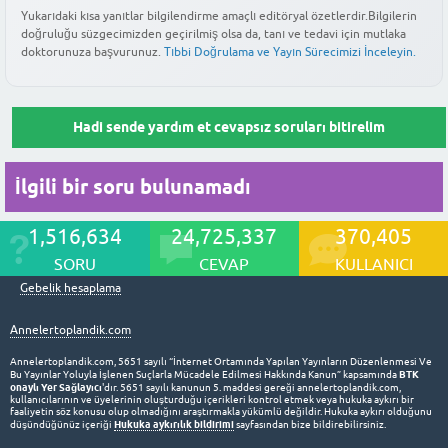
ölçümlerinde bebeğin baş çevresi, karın çevresi ve uyluk kemiği
Yukarıdaki kısa yanıtlar bilgilendirme amaçlı editöryal özetlerdir.Bilgilerin
ürünleri ve taze sebze tüketimine ağırlık verilmesi, bebeğin
artışında ciddi bir duraksama görülürse, doktorunuz beslenme
Bu yanıt faydalı oldu mu?
doğruluğu süzgecimizden geçirilmiş olsa da, tanı ve tedavi için mutlaka
uzunluğunun beklenen persentil değerlerinin altında kalmasıyla
ihtiyacı olan besin öğelerini almasını destekler. Ayrıca gün
önerileri veya ek tetkikler ile durumu yakından izleyecektir.
doktorunuza başvurunuz.
Tıbbi Doğrulama ve Yayın Sürecimizi İnceleyin.
anlaşılır. Tek başına bir ölçüm sonucuna bakmak yerine, bebeğin
boyunca yeterli su tüketimi ve kan şekeri dengesini koruyan
büyüme grafiğindeki eğilime bakılır. Eğer ölçümler ardışık
öğünler, bebeğin gelişim süreci için en sağlıklı yaklaşımdır.
Bu yanıt faydalı oldu mu?
kontrollerde beklenen artışı göstermiyorsa, doktorunuz doppler
Hadi sende yardım et cevapsız soruları bitirelim
ultrason gibi detaylı incelemelerle plasenta kan akışını kontrol
Bu yanıt faydalı oldu mu?
edecektir.
İlgili bir soru bulunamadı
Bu yanıt faydalı oldu mu?
1,516,634
24,725,337
370,405
SORU
CEVAP
KULLANICI
Gebelik hesaplama
Annelertoplandik.com
Annelertoplandik.com, 5651 sayılı “İnternet Ortamında Yapılan Yayınların Düzenlenmesi Ve
BTK
Bu Yayınlar Yoluyla İşlenen Suçlarla Mücadele Edilmesi Hakkında Kanun” kapsamında
onaylı Yer Sağlayıcı
'dır. 5651 sayılı kanunun 5. maddesi gereği annelertoplandik.com,
kullanıcılarının ve üyelerinin oluşturduğu içerikleri kontrol etmek veya hukuka aykırı bir
faaliyetin söz konusu olup olmadığını araştırmakla yükümlü değildir. Hukuka aykırı olduğunu
Hukuka aykırılık bildirimi
düşündüğünüz içeriği
sayfasından bize bildirebilirsiniz.