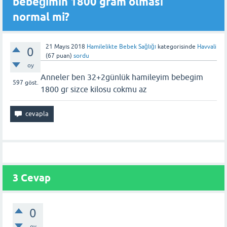
bebeğimin 1800 gram olması
normal mi?
21 Mayıs 2018
Hamilelikte Bebek Sağlığı
kategorisinde
Havvali
0
(
67
puan)
sordu
oy
Anneler ben 32+2günlük hamileyim bebegim
597
göst.
1800 gr sizce kilosu cokmu az
3 Cevap
0
oy