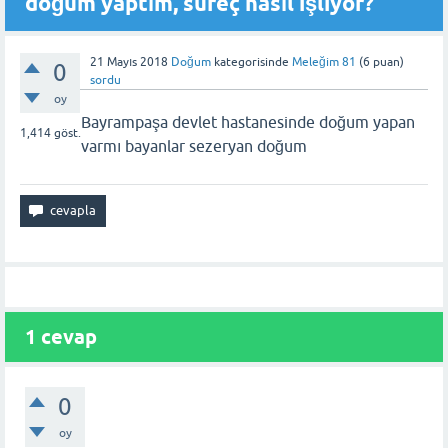
doğum yaptım, süreç nasıl işliyor?
21 Mayıs 2018
Doğum
kategorisinde
Meleğim 81
(
6
puan)
0
sordu
oy
Bayrampaşa devlet hastanesinde doğum yapan
1,414
göst.
varmı bayanlar sezeryan doğum
1 cevap
0
oy