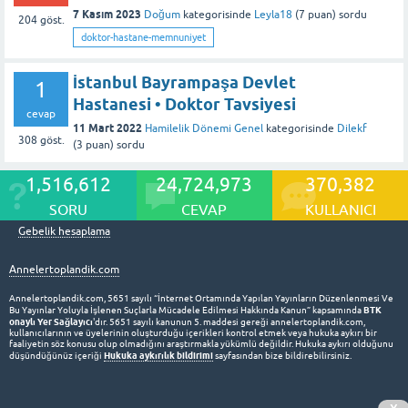
7 Kasım 2023
Doğum
kategorisinde
Leyla18
(
7
puan)
sordu
204
göst.
doktor-hastane-memnuniyet
İstanbul Bayrampaşa Devlet
1
Hastanesi • Doktor Tavsiyesi
cevap
11 Mart 2022
Hamilelik Dönemi Genel
kategorisinde
Dilekf
308
göst.
(
3
puan)
sordu
1,516,612
24,724,973
370,382
SORU
CEVAP
KULLANICI
Gebelik hesaplama
Annelertoplandik.com
Annelertoplandik.com, 5651 sayılı “İnternet Ortamında Yapılan Yayınların Düzenlenmesi Ve
BTK
Bu Yayınlar Yoluyla İşlenen Suçlarla Mücadele Edilmesi Hakkında Kanun” kapsamında
onaylı Yer Sağlayıcı
'dır. 5651 sayılı kanunun 5. maddesi gereği annelertoplandik.com,
kullanıcılarının ve üyelerinin oluşturduğu içerikleri kontrol etmek veya hukuka aykırı bir
faaliyetin söz konusu olup olmadığını araştırmakla yükümlü değildir. Hukuka aykırı olduğunu
Hukuka aykırılık bildirimi
düşündüğünüz içeriği
sayfasından bize bildirebilirsiniz.