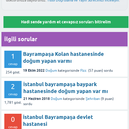
doktorunuza başvurunuz.
Tıbbi Doğrulama ve Yayın Sürecimizi İnceleyin.
değişiklik gösterebilir. Doğum yapacağınız hastanenin hasta
değerlendirmesine yardımcı olur.
Bu yanıt faydalı oldu mu?
hizmetleri biriminden veya servis hemşirelerinden güncel
refakatçi kurallarını öğrenmeniz en doğrusudur.
Bu yanıt faydalı oldu mu?
Hadi sende yardım et cevapsız soruları bitirelim
Bu yanıt faydalı oldu mu?
İlgili sorular
Bayrampaşa Kolan hastanesinde
1
doğum yapan varmı
cevap
19 Ekim 2022
Doğum
kategorisinde
Flzz.
(
57
puan)
sordu
254
göst.
İstanbul bayrampaşa baypark
2
hastanesinde doğum yapan var mı
cevap
21 Haziran 2018
Doğum
kategorisinde
Şehriban
(
9
puan)
1,781
göst.
sordu
İstanbul Bayrampaşa devlet
0
hastanesi
cevap