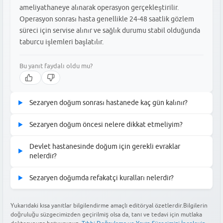
ameliyathaneye alınarak operasyon gerçekleştirilir.
Operasyon sonrası hasta genellikle 24-48 saatlik gözlem
süreci için servise alınır ve sağlık durumu stabil olduğunda
taburcu işlemleri başlatılır.
Bu yanıt faydalı oldu mu?
Sezaryen doğum sonrası hastanede kaç gün kalınır?
▶
Sezaryen doğum sonrası hastanede kalış süresi genellikle 1 ile 2
Sezaryen doğum öncesi nelere dikkat etmeliyim?
▶
gün arasında değişmektedir. Herhangi bir komplikasyon
Sezaryen doğum öncesi en önemli kural, operasyon saatinden
gelişmediği ve anne ile bebeğin genel sağlık durumu iyi olduğu
Devlet hastanesinde doğum için gerekli evraklar
▶
önceki son 6-8 saat boyunca aç ve susuz kalmaktır. Anestezi
takdirde, doğumdan sonraki 24. veya 48. saatte taburculuk
nelerdir?
sürecinin güvenliği için doktorunuzun belirttiği açlık süresine
işlemleri doktor onayıyla gerçekleştirilir.
Devlet hastanesinde doğum için yanınızda bulundurmanız
mutlaka uymanız gerekir. Ayrıca, operasyon öncesinde rutin kan
Sezaryen doğumda refakatçi kuralları nelerdir?
▶
gereken temel belgeler kimlik kartınız, varsa sosyal güvence
ve idrar tahlillerinizin güncel olduğundan emin olmalı ve düzenli
Bu yanıt faydalı oldu mu?
Devlet hastanelerinde sezaryen doğum sonrası serviste
belgeniz ve takip edildiğiniz gebelik dosyasıdır. Gebelik
kullandığınız ilaçlar varsa mutlaka doktorunuza bilgi
genellikle bir refakatçi kalmasına izin verilir. Ancak hastanelerin
Yukarıdaki kısa yanıtlar bilgilendirme amaçlı editöryal özetlerdir.Bilgilerin
süresince yapılan tüm tahlil ve ultrason sonuçlarının yer aldığı
vermelisiniz.
doğruluğu süzgecimizden geçirilmiş olsa da, tanı ve tedavi için mutlaka
yoğunluk durumuna ve servis kurallarına göre bu uygulama
dosyayı yanınızda bulundurmanız, doktorların süreci daha hızlı