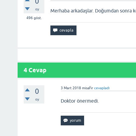
0
oy
Merhaba arkadaşlar. Doğumdan sonra ko
496
göst.
4 Cevap
3 Mart 2018
misafir
cevapladı
0
oy
Doktor önermedi.