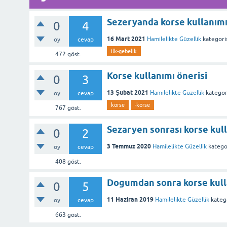
Sezeryanda korse kullanım
0
4
16 Mart 2021
Hamilelikte Güzellik
kategori
oy
cevap
ilk-gebelik
472
göst.
Korse kullanımı önerisi
0
3
13 Şubat 2021
Hamilelikte Güzellik
kategor
oy
cevap
korse
-korse
767
göst.
Sezaryen sonrası korse kul
0
2
3 Temmuz 2020
Hamilelikte Güzellik
katego
oy
cevap
408
göst.
Dogumdan sonra korse kull
0
5
11 Haziran 2019
Hamilelikte Güzellik
kateg
oy
cevap
663
göst.