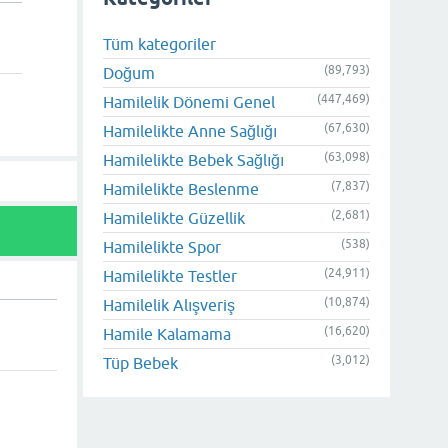
Tüm kategoriler
(89,793)
Doğum
(447,469)
Hamilelik Dönemi Genel
(67,630)
Hamilelikte Anne Sağlığı
(63,098)
Hamilelikte Bebek Sağlığı
(7,837)
Hamilelikte Beslenme
(2,681)
Hamilelikte Güzellik
(538)
Hamilelikte Spor
(24,911)
Hamilelikte Testler
(10,874)
Hamilelik Alışveriş
(16,620)
Hamile Kalamama
(3,012)
Tüp Bebek