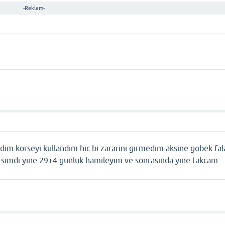
-Reklam-
.
ldim korseyi kullandim hic bi zararini girmedim aksine gobek fa
imdi yine 29+4 gunluk hamileyim ve sonrasinda yine takcam