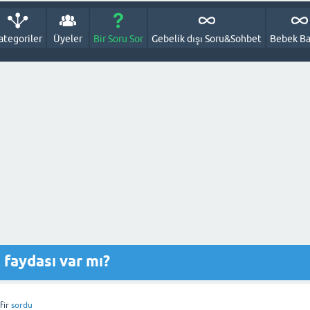
ategoriler
Üyeler
Bir Soru Sor
Gebelik dışı Soru&Sohbet
Bebek Ba
faydası var mı?
fir
sordu