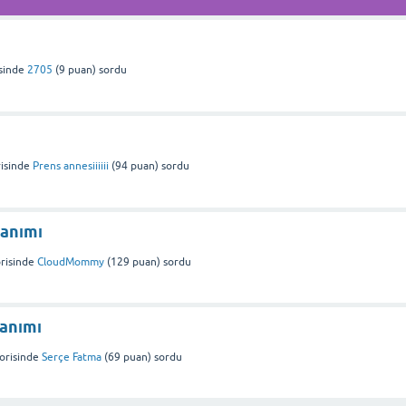
ı
sinde
2705
(
9
puan)
sordu
isinde
Prens annesiiiiii
(
94
puan)
sordu
lanımı
risinde
CloudMommy
(
129
puan)
sordu
anımı
orisinde
Serçe Fatma
(
69
puan)
sordu