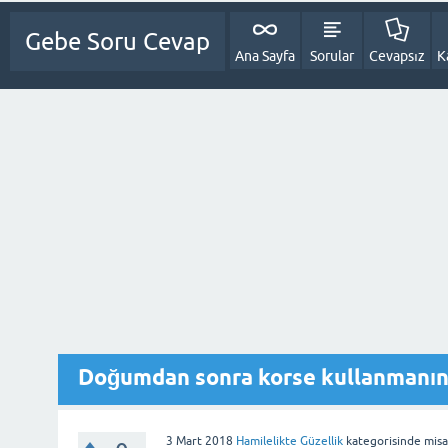
Gebe Soru Cevap
Ana Sayfa
Sorular
Cevapsız
K
Doğumdan sonra korse kullanmanın 
3 Mart 2018
Hamilelikte Güzellik
kategorisinde
misa