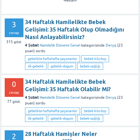
-Reklam-
34 Haftalık Hamilelikte Bebek
3
Gelişimi: 35 Haftalık Olup Olmadığını
cevap
Nasıl Anlayabilirsiniz?
315
göst.
4 Şubat
Hamilelik Dönemi Genel
kategorisinde
Deryq
(
23
puan)
sordu
gebelikte-haftahafta-yaşananlar
bebek-kilo-boy
ilk-gebelik
gebelik-dogum
bebek-sağlığı
34 Haftalık Hamilelikte Bebek
0
Gelişimi: 35 Haftalık Olabilir Mi?
cevap
4 Şubat
Hamilelik Dönemi Genel
kategorisinde
Deryq
(
23
77
göst.
puan)
sordu
gebelikte-haftahafta-yaşananlar
bebek-kilo-boy
ilk-gebelik
gebelik-dogum
bebek-sağlığı
28 Haftalık Hamişler Neler
2