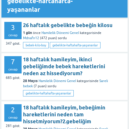
gebelikte-haftahafta-
yaşananlar
26 haftalık gebelikte bebeğin kilosu
3
1 gün
önce
Hamilelik Dönemi Genel
kategorisinde
cevap
Mdnafn12
(
472
puan)
sordu
347
göst.
bebek-kilo-boy
gebelikte-haftahafta-yaşananlar
18 haftalık hamileyim, ikinci
7
gebeliğimde bebek hareketlerini
cevap
neden az hissediyorum?
685
göst.
28 Mayıs
Hamilelik Dönemi Genel
kategorisinde
Sareli
bebek
(
7
puan)
sordu
gebelikte-haftahafta-yaşananlar
18 haftalık hamileyim, bebeğimin
2
hareketlerini neden tam
cevap
hissetmiyorum?2.gebeliğim
281
göst.
28 Mayıs