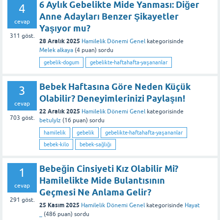
6 Aylık Gebelikte Mide Yanması: Diğer
4
Anne Adayları Benzer Şikayetler
cevap
Yaşıyor mu?
311
göst.
28 Aralık 2025
Hamilelik Dönemi Genel
kategorisinde
Melek alkaya
(
4
puan)
sordu
gebelik-dogum
gebelikte-haftahafta-yaşananlar
Bebek Haftasına Göre Neden Küçük
3
Olabilir? Deneyimlerinizi Paylaşın!
cevap
22 Aralık 2025
Hamilelik Dönemi Genel
kategorisinde
703
göst.
betulylz
(
16
puan)
sordu
hamilelik
gebelik
gebelikte-haftahafta-yaşananlar
bebek-kilo
bebek-sağlığı
Bebeğin Cinsiyeti Kız Olabilir Mi?
1
Hamilelikte Mide Bulantısının
cevap
Geçmesi Ne Anlama Gelir?
291
göst.
25 Kasım 2025
Hamilelik Dönemi Genel
kategorisinde
Hayat
_
(
486
puan)
sordu