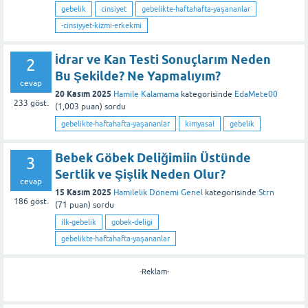
gebelik
cinsiyet
gebelikte-haftahafta-yaşananlar
-cinsiyyet-kizmi-erkekmi
İdrar ve Kan Testi Sonuçlarım Neden
2
Bu Şekilde? Ne Yapmalıyım?
cevap
20 Kasım 2025
Hamile Kalamama
kategorisinde
EdaMete00
233
göst.
(
1,003
puan)
sordu
gebelikte-haftahafta-yaşananlar
kimyasal
gebelik
Bebek Göbek Deliğimiin Üstünde
3
Sertlik ve Şişlik Neden Olur?
cevap
15 Kasım 2025
Hamilelik Dönemi Genel
kategorisinde
Strn
186
göst.
(
71
puan)
sordu
ilk-gebelik
gobek-deligi
gebelikte-haftahafta-yaşananlar
-Reklam-