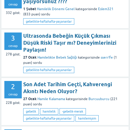
yaşıyorsunuz ????
cevap
1 Şubat
Hamilelik Dönemi Genel
kategorisinde
Eslem321
332
göst.
(
833
puan)
sordu
gebelikte-haftahafta-yaşananlar
Ultrasonda Bebeğin Küçük Çıkması
3
Düşük Riski Taşır mı? Deneyimlerinizi
cevap
Paylaşın!
278
göst.
27 Ocak
Hamilelikte Bebek Sağlığı
kategorisinde
sserr!fe
(
1
puan)
sordu
gebelikte-haftahafta-yaşananlar
Son Adet Tarihim Geçti, Kahverengi
2
Akıntı Neden Oluyor?
cevap
27 Ocak
Hamile Kalamama
kategorisinde
Burcuuburcu
(
221
228
göst.
puan)
sordu
gebelik
hamilelik
-gebelik-merak
gebelikte-haftahafta-yaşananlar
hamilemiyim