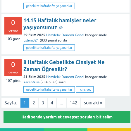
gebelikte-haftahafta-yaşananlar
14.15 Haftalık hamişler neler
0
yaşıyorsunuz ☺️
cevap
29 Ekim 2025
Hamilelik Dönemi Genel
kategorisinde
103
göst.
Eslem321
(
833
puan)
sordu
gebelikte-haftahafta-yaşananlar
8 Haftalık Gebelikte Cinsiyet Ne
0
Zaman Öğrenilir?
cevap
21 Ekim 2025
Hamilelik Dönemi Genel
kategorisinde
107
göst.
YarenNisa
(
234
puan)
sordu
gebelikte-haftahafta-yaşananlar
_cınsıyet
Sayfa:
1
2
3
4
...
142
sonraki »
Hadi sende yardım et cevapsız soruları bitirelim