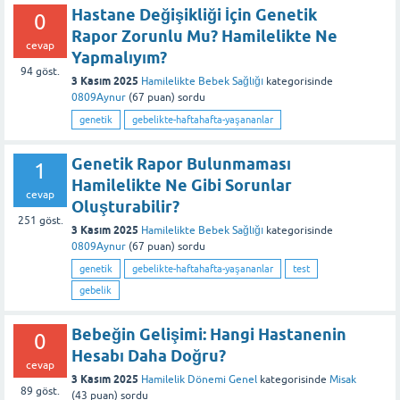
Hastane Değişikliği İçin Genetik
0
Rapor Zorunlu Mu? Hamilelikte Ne
cevap
Yapmalıyım?
94
göst.
3 Kasım 2025
Hamilelikte Bebek Sağlığı
kategorisinde
0809Aynur
(
67
puan)
sordu
genetik
gebelikte-haftahafta-yaşananlar
Genetik Rapor Bulunmaması
1
Hamilelikte Ne Gibi Sorunlar
cevap
Oluşturabilir?
251
göst.
3 Kasım 2025
Hamilelikte Bebek Sağlığı
kategorisinde
0809Aynur
(
67
puan)
sordu
genetik
gebelikte-haftahafta-yaşananlar
test
gebelik
Bebeğin Gelişimi: Hangi Hastanenin
0
Hesabı Daha Doğru?
cevap
3 Kasım 2025
Hamilelik Dönemi Genel
kategorisinde
Misak
89
göst.
(
43
puan)
sordu