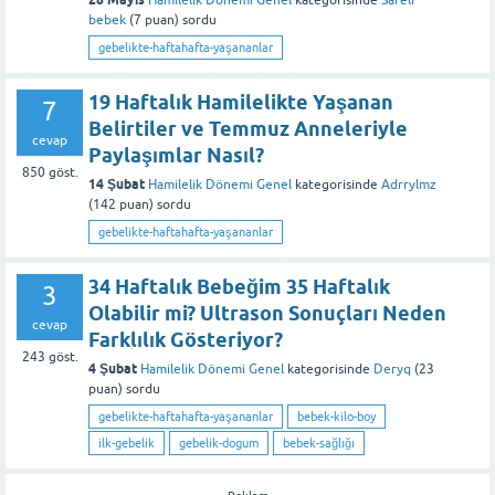
Hamilelik Dönemi Genel
kategorisinde
Sareli
bebek
(
7
puan)
sordu
gebelikte-haftahafta-yaşananlar
19 Haftalık Hamilelikte Yaşanan
7
Belirtiler ve Temmuz Anneleriyle
cevap
Paylaşımlar Nasıl?
850
göst.
14 Şubat
Hamilelik Dönemi Genel
kategorisinde
Adrrylmz
(
142
puan)
sordu
gebelikte-haftahafta-yaşananlar
34 Haftalık Bebeğim 35 Haftalık
3
Olabilir mi? Ultrason Sonuçları Neden
cevap
Farklılık Gösteriyor?
243
göst.
4 Şubat
Hamilelik Dönemi Genel
kategorisinde
Deryq
(
23
puan)
sordu
gebelikte-haftahafta-yaşananlar
bebek-kilo-boy
ilk-gebelik
gebelik-dogum
bebek-sağlığı