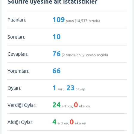
Sourire üyesine ait istatistikler
109
Puanları:
puan (
14,537
. sırada)
10
Soruları:
76
Cevapları:
(
2
tanesi en iyi cevap seçildi)
66
Yorumları:
1
23
Oyları:
soru,
cevap
24
0
Verdiği Oylar:
artı oy,
eksi oy
4
0
Aldığı Oylar:
artı oy,
eksi oy