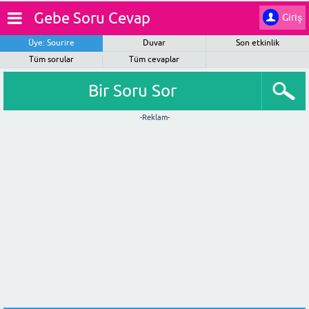
Gebe Soru Cevap
Giriş
Üye: Sourire
Duvar
Son etkinlik
Tüm sorular
Tüm cevaplar
Bir Soru Sor
-Reklam-