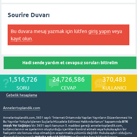
Sourire Duvarı
Bu duvara mesaj yazmak için lütfen
giriş yapın
veya
kayıt olun
.
Hadi sende yardım et cevapsız soruları bitirelim
1,516,726
24,726,586
370,483
SORU
CEVAP
KULLANICI
Gebelik hesaplama
Annelertoplandik.com
Annelertoplandik.com, 5651 sayılı “İnternet Ortamında Yapılan Yayınların Düzenlenmesi Ve
BTK
Bu Yayınlar Yoluyla İşlenen Suçlarla Mücadele Edilmesi Hakkında Kanun” kapsamında
onaylı Yer Sağlayıcı
'dır. 5651 sayılı kanunun 5. maddesi gereği annelertoplandik.com,
kullanıcılarının ve üyelerinin oluşturduğu içerikleri kontrol etmek veya hukuka aykırı bir
faaliyetin söz konusu olup olmadığını araştırmakla yükümlü değildir. Hukuka aykırı olduğunu
Hukuka aykırılık bildirimi
düşündüğünüz içeriği
sayfasından bize bildirebilirsiniz.