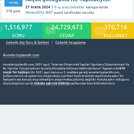
cevap
27 Aralık 2024
3-6 ay arası bebekler
kategorisinde
218
göst.
Melike0092
(
957
puan)
tarafından
soruldu
1,516,977
24,729,673
370,716
SORU
CEVAP
KULLANICI
Gebelik dışı Soru & Sohbet
Gebelik hesaplama
Annelertoplandik.com
Annelertoplandik.com, 5651 sayılı “İnternet Ortamında Yapılan Yayınların Düzenlenmesi Ve
BTK
Bu Yayınlar Yoluyla İşlenen Suçlarla Mücadele Edilmesi Hakkında Kanun” kapsamında
onaylı Yer Sağlayıcı
'dır. 5651 sayılı kanunun 5. maddesi gereği annelertoplandik.com,
kullanıcılarının ve üyelerinin oluşturduğu içerikleri kontrol etmek veya hukuka aykırı bir
faaliyetin söz konusu olup olmadığını araştırmakla yükümlü değildir. Hukuka aykırı olduğunu
Hukuka aykırılık bildirimi
düşündüğünüz içeriği
sayfasından bize bildirebilirsiniz.