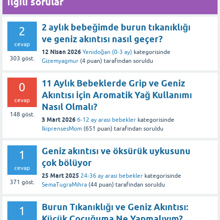
İlgili sorular
Bu yanıt faydalı oldu mu?
2 aylık bebeğimde burun tıkanıklığı
2
ve geniz akıntısı nasıl geçer?
cevap
12 Nisan 2026
Yenidoğan (0-3 ay)
kategorisinde
303
göst.
Gizemyagmur
(
4
puan)
tarafından
soruldu
11 Aylık Bebeklerde Grip ve Geniz
0
Akıntısı İçin Aromatik Yağ Kullanımı
cevap
Nasıl Olmalı?
148
göst.
3 Mart 2026
6-12 ay arası bebekler
kategorisinde
IkiprensesMom
(
651
puan)
tarafından
soruldu
Geniz akıntısı ve öksürük uykusunu
1
çok bölüyor
cevap
25 Mart 2025
24-36 ay arası bebekler
kategorisinde
371
göst.
SemaTugraMihra
(
44
puan)
tarafından
soruldu
Burun Tıkanıklığı ve Geniz Akıntısı:
1
Küçük Çocuğuma Ne Yapmalıyım?