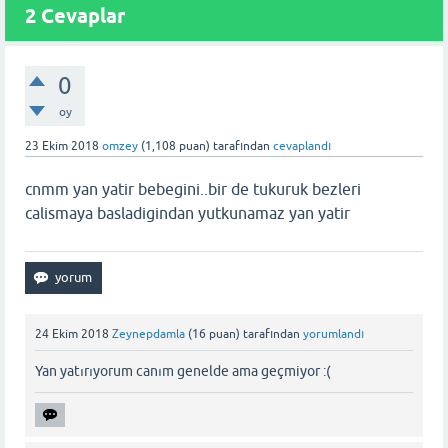
2 Cevaplar
0
oy
23 Ekim 2018
omzey
(
1,108
puan)
tarafından
cevaplandı
cnmm yan yatir bebegini..bir de tukuruk bezleri
calismaya basladigindan yutkunamaz yan yatir
24 Ekim 2018
Zeynepdamla
(
16
puan)
tarafından
yorumlandı
Yan yatırıyorum canım genelde ama geçmiyor :(