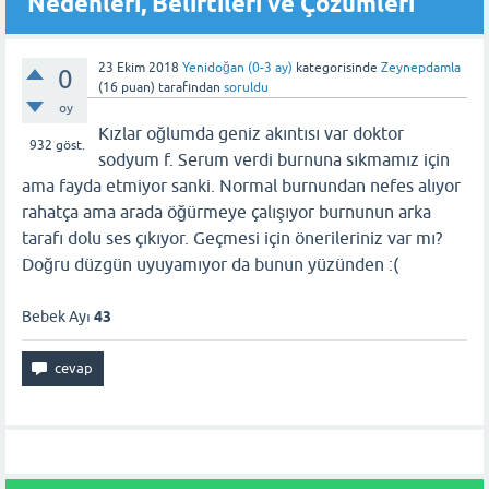
Nedenleri, Belirtileri ve Çözümleri
23 Ekim 2018
Yenidoğan (0-3 ay)
kategorisinde
Zeynepdamla
0
(
16
puan)
tarafından
soruldu
oy
Kızlar oğlumda geniz akıntısı var doktor
932
göst.
sodyum f. Serum verdi burnuna sıkmamız için
ama fayda etmiyor sanki. Normal burnundan nefes alıyor
rahatça ama arada öğürmeye çalışıyor burnunun arka
tarafı dolu ses çıkıyor. Geçmesi için önerileriniz var mı?
Doğru düzgün uyuyamıyor da bunun yüzünden :(
Bebek Ayı
43