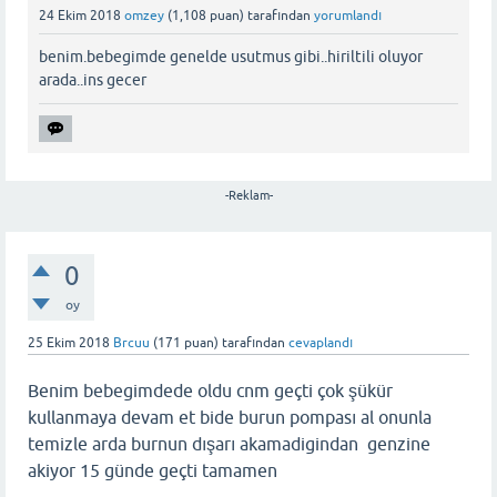
24 Ekim 2018
omzey
(
1,108
puan)
tarafından
yorumlandı
benim.bebegimde genelde usutmus gibi..hiriltili oluyor
arada..ins gecer
-Reklam-
0
oy
25 Ekim 2018
Brcuu
(
171
puan)
tarafından
cevaplandı
Benim bebegimdede oldu cnm geçti çok şükür
kullanmaya devam et bide burun pompası al onunla
temizle arda burnun dışarı akamadigindan genzine
akiyor 15 günde geçti tamamen