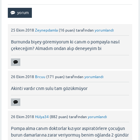
25 Ekim 2018
Zeynepdamla
(
16
puan)
tarafından
yorumlandı
Burnunda bişey göremiyorum ki canım o pompayla nasıl
çekeceğim? Almadım ondan alıp deneyeyim bi
26 Ekim 2018
Brcuu
(
171
puan)
tarafından
yorumlandı
Akinti vardır cnm sulu tam gözükmüyor
26 Ekim 2018
Hülya34
(
882
puan)
tarafından
yorumlandı
Pompa alma canım doktorlar kızıyor aspiratörlere çocuğun
burun damarlarına zarar veriyormuş benim oğlanda 2 gündür