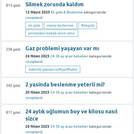
Silmek zorunda kaldım
813
göst.
12 Mayıs 2023
Ek gıda & Beslenme
kategorisinde
cevaplandı
ek-gıda
mama-beslenme-
#ekgida
yenidoğan-bebek-anne-sütü-
Gaz problemi yaşayan var mı
258
göst.
24 Nisan 2023
24-36 ay arası bebekler
kategorisinde
cevaplandı
-kabızlık-gazsancısı#gaz#kabız
2 yasinda beslenme yeterli mi?
542
göst.
20 Nisan 2023
24-36 ay arası bebekler
kategorisinde
cevaplandı
24 aylık oğlumun boy ve kilosu nasıl
817
göst.
sizce
20 Nisan 2023
24-36 ay arası bebekler
kategorisinde
cevaplandı