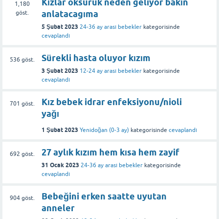
Kızlar öksürük neden geliyor bakın
1,180
anlatacagıma
göst.
5 Şubat 2023
24-36 ay arası bebekler
kategorisinde
cevaplandı
Sürekli hasta oluyor kızım
536
göst.
3 Şubat 2023
12-24 ay arası bebekler
kategorisinde
cevaplandı
Kız bebek idrar enfeksiyonu/nioli
701
göst.
yağı
1 Şubat 2023
Yenidoğan (0-3 ay)
kategorisinde
cevaplandı
27 aylık kızım hem kısa hem zayif
692
göst.
31 Ocak 2023
24-36 ay arası bebekler
kategorisinde
cevaplandı
Bebeğini erken saatte uyutan
904
göst.
anneler