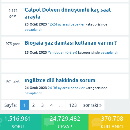
Calpol Dolven dönüşümlü kaç saat
2,772
arayla
göst.
25 Ocak 2023
12-24 ay arası bebekler
kategorisinde
cevaplandı
Biogaia gaz damlası kullanan var mı ?
975
göst.
25 Ocak 2023
Yenidoğan (0-3 ay)
kategorisinde
cevaplandı
İngilizce dili hakkinda sorum
821
göst.
24 Ocak 2023
24-36 ay arası bebekler
kategorisinde
cevaplandı
Sayfa:
1
2
3
4
...
123
sonraki »
1,516,961
24,729,482
370,708
SORU
CEVAP
KULLANICI