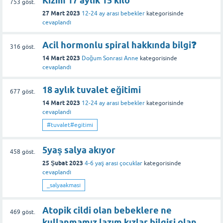
Kizim 17 aylik 15 kilo
753
göst.
27 Mart 2023
12-24 ay arası bebekler
kategorisinde
cevaplandı
Acil hormonlu spiral hakkında bilgi❓
316
göst.
14 Mart 2023
Doğum Sonrası Anne
kategorisinde
cevaplandı
18 aylık tuvalet eğitimi
677
göst.
14 Mart 2023
12-24 ay arası bebekler
kategorisinde
cevaplandı
#tuvalet#egitimi
5yaş salya akıyor
458
göst.
25 Şubat 2023
4-6 yaş arası çocuklar
kategorisinde
cevaplandı
_salyaakması
Atopik cildi olan bebeklere ne
469
göst.
kullanmamız lazım kızlar bilgisi olan