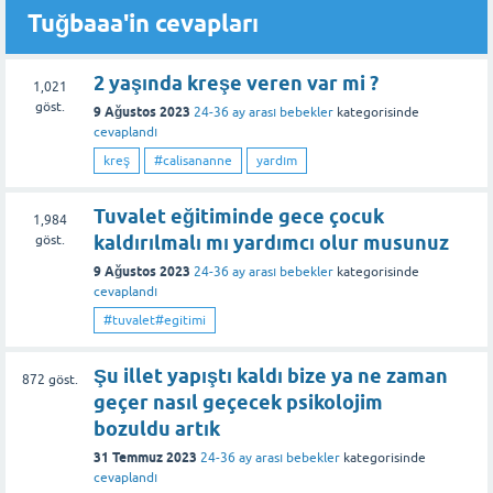
Tuğbaaa'in cevapları
2 yaşında kreşe veren var mi ?
1,021
göst.
9 Ağustos 2023
24-36 ay arası bebekler
kategorisinde
cevaplandı
kreş
#calisananne
yardım
Tuvalet eğitiminde gece çocuk
1,984
kaldırılmalı mı yardımcı olur musunuz
göst.
9 Ağustos 2023
24-36 ay arası bebekler
kategorisinde
cevaplandı
#tuvalet#egitimi
Şu illet yapıştı kaldı bize ya ne zaman
872
göst.
geçer nasıl geçecek psikolojim
bozuldu artık
31 Temmuz 2023
24-36 ay arası bebekler
kategorisinde
cevaplandı