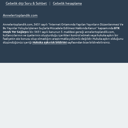
Gebelik dışı Soru & Sohbet
Gebelik hesaplama
Annelertoplandik.com
Annelertoplandik.com, 5651 sayılı “İnternet Ortamında Yapılan Yayınların Düzenlenmesi Ve
BTK
Bu Yayınlar Yoluyla İşlenen Suçlarla Mücadele Edilmesi Hakkında Kanun” kapsamında
onaylı Yer Sağlayıcı
'dır. 5651 sayılı kanunun 5. maddesi gereği annelertoplandik.com,
kullanıcılarının ve üyelerinin oluşturduğu içerikleri kontrol etmek veya hukuka aykırı bir
faaliyetin söz konusu olup olmadığını araştırmakla yükümlü değildir. Hukuka aykırı olduğunu
Hukuka aykırılık bildirimi
düşündüğünüz içeriği
sayfasından bize bildirebilirsiniz.