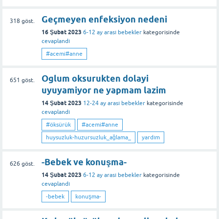
Geçmeyen enfeksiyon nedeni
318
göst.
16 Şubat 2023
6-12 ay arası bebekler
kategorisinde
cevaplandı
#acemi#anne
Oglum oksurukten dolayi
651
göst.
uyuyamiyor ne yapmam lazim
14 Şubat 2023
12-24 ay arası bebekler
kategorisinde
cevaplandı
#öksürük
#acemi#anne
huysuzluk-huzursuzluk_ağlama_
yardım
-Bebek ve konuşma-
626
göst.
14 Şubat 2023
6-12 ay arası bebekler
kategorisinde
cevaplandı
-bebek
konuşma-