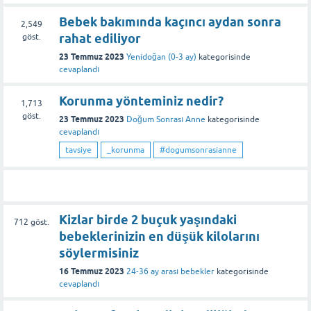
Bebek bakımında kaçıncı aydan sonra
2,549
rahat ediliyor
göst.
23 Temmuz 2023
Yenidoğan (0-3 ay)
kategorisinde
cevaplandı
Korunma yönteminiz nedir?
1,713
göst.
23 Temmuz 2023
Doğum Sonrası Anne
kategorisinde
cevaplandı
tavsiye
_korunma
#dogumsonrasianne
Kizlar birde 2 buçuk yaşındaki
712
göst.
bebeklerinizin en düşük kilolarını
söylermisiniz
16 Temmuz 2023
24-36 ay arası bebekler
kategorisinde
cevaplandı