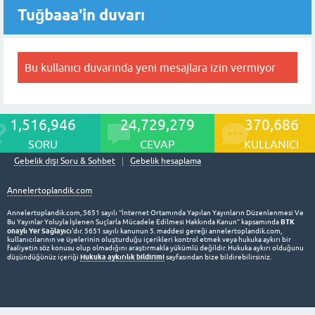
Tuğbaaa'in duvarı
Bu kullanıcı duvarında yeni mesajlara izin vermiyor
1,516,946
24,729,279
370,686
SORU
CEVAP
KULLANICI
Gebelik dışı Soru & Sohbet
Gebelik hesaplama
Annelertoplandik.com
Annelertoplandik.com, 5651 sayılı “İnternet Ortamında Yapılan Yayınların Düzenlenmesi Ve
BTK
Bu Yayınlar Yoluyla İşlenen Suçlarla Mücadele Edilmesi Hakkında Kanun” kapsamında
onaylı Yer Sağlayıcı
'dır. 5651 sayılı kanunun 5. maddesi gereği annelertoplandik.com,
kullanıcılarının ve üyelerinin oluşturduğu içerikleri kontrol etmek veya hukuka aykırı bir
faaliyetin söz konusu olup olmadığını araştırmakla yükümlü değildir. Hukuka aykırı olduğunu
Hukuka aykırılık bildirimi
düşündüğünüz içeriği
sayfasından bize bildirebilirsiniz.