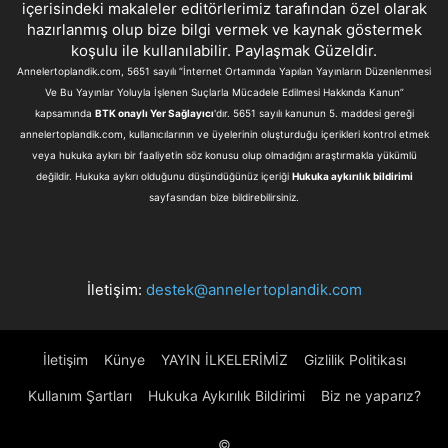
içerisindeki makaleler editörlerimiz tarafından özel olarak
hazırlanmış olup bize bilgi vermek ve kaynak göstermek
koşulu ile kullanılabilir. Paylaşmak Güzeldir.
Annelertoplandik.com, 5651 sayılı “İnternet Ortamında Yapılan Yayınların Düzenlenmesi
Ve Bu Yayınlar Yoluyla İşlenen Suçlarla Mücadele Edilmesi Hakkında Kanun”
kapsamında
BTK onaylı Yer Sağlayıcı
'dır. 5651 sayılı kanunun 5. maddesi gereği
annelertoplandik.com, kullanıcılarının ve üyelerinin oluşturduğu içerikleri kontrol etmek
veya hukuka aykırı bir faaliyetin söz konusu olup olmadığını araştırmakla yükümlü
değildir. Hukuka aykırı olduğunu düşündüğünüz içeriği
Hukuka aykırılık bildirimi
sayfasından bize bildirebilirsiniz.
İletişim:
destek@annelertoplandik.com
İletişim
Künye
YAYIN İLKELERİMİZ
Gizlilik Politikası
Kullanım Şartları
Hukuka Aykırılık Bildirimi
Biz ne yaparız?
©