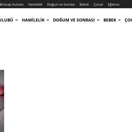
&Cevap Kulubü
Hamilelik
Doğum ve Sonrası
Bebek
Çocuk
Eğlence
ULUBÜ
HAMILELIK
DOĞUM VE SONRASI
BEBEK
ÇO