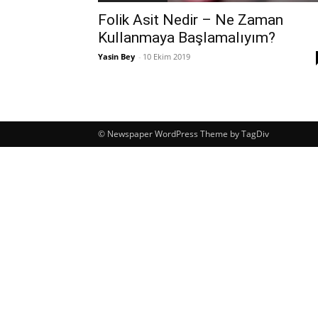
Folik Asit Nedir – Ne Zaman
Kullanmaya Başlamalıyım?
Yasin Bey
-
10 Ekim 2019
© Newspaper WordPress Theme by TagDiv