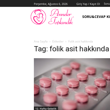
Soru
Perşembe, Ağustos 6, 2026
Giriş Yap / Kayıt Ol
SORU&CEVAP K
Ana Sayfa
Etiketler
Folik asit hakkında
Tag: folik asit hakkında
12. Hafta Gebelik