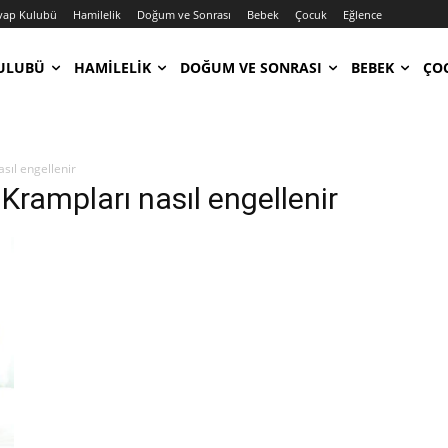
vap Kulubü
Hamilelik
Doğum ve Sonrası
Bebek
Çocuk
Eğlence
ULUBÜ
HAMILELIK
DOĞUM VE SONRASI
BEBEK
ÇO
sıl engellenir
Krampları nasıl engellenir