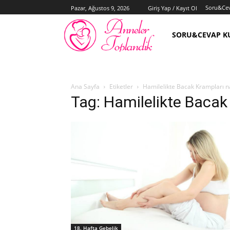
Soru&Ce
Pazar, Ağustos 9, 2026
Giriş Yap / Kayıt Ol
SORU&CEVAP K
Ana Sayfa
Etiketler
Hamilelikte Bacak Krampları na
Tag: Hamilelikte Bacak 
18. Hafta Gebelik