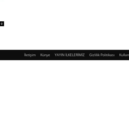
0
İletişim
Künye
YAYIN İLKELERİMİZ
Gizlilik Politikası
Kullan