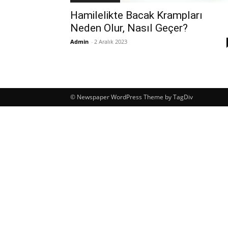
Hamilelikte Bacak Krampları
Neden Olur, Nasıl Geçer?
Admin
-
2 Aralık 2023
© Newspaper WordPress Theme by TagDiv