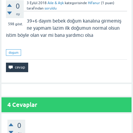
3 Eylül 2018
Aile & Aşk
kategorisinde
Hifanur
(
1
puan)
0
tarafından
soruldu
oy
39+6 dayım bebek doğum kanalına girmemiş
598
göst.
ne yapmam lazim ilk doğumun normal olsun
istim böyle olan var mi bana yardımcı olsa
dogum
4
Cevaplar
0