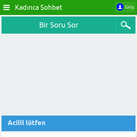
Kadınca Sohbet
Giriş
Bir Soru Sor
Acilll lütfen