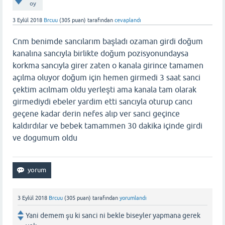
oy
3 Eylül 2018
Brcuu
(
305
puan)
tarafından
cevaplandı
Cnm benimde sancılarım başladı ozaman girdi doğum
kanalına sancıyla birlikte doğum pozisyonundaysa
korkma sancıyla girer zaten o kanala girince tamamen
açılma oluyor doğum için hemen girmedi 3 saat sanci
çektim acılmam oldu yerleşti ama kanala tam olarak
girmediydi ebeler yardim etti sancıyla oturup cancı
geçene kadar derin nefes alıp ver sanci geçince
kaldırdılar ve bebek tamammen 30 dakika içinde girdi
ve dogumum oldu
3 Eylül 2018
Brcuu
(
305
puan)
tarafından
yorumlandı
Yani demem şu ki sanci ni bekle biseyler yapmana gerek