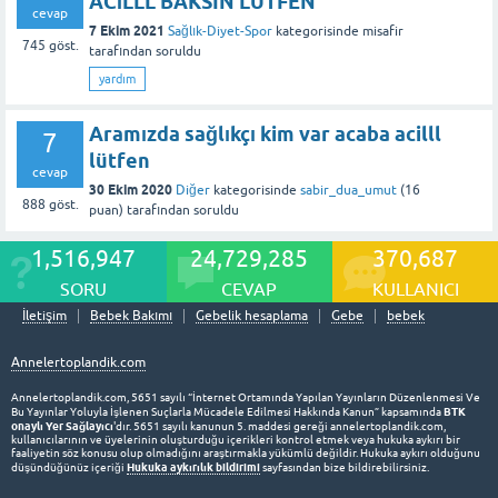
ACİLLL BAKSIN LÜTFEN
cevap
7 Ekim 2021
Sağlık-Diyet-Spor
kategorisinde
misafir
745
göst.
tarafından
soruldu
yardım
Aramızda sağlıkçı kim var acaba acilll
7
lütfen
cevap
30 Ekim 2020
Diğer
kategorisinde
sabir_dua_umut
(
16
888
göst.
puan)
tarafından
soruldu
1,516,947
24,729,285
370,687
SORU
CEVAP
KULLANICI
İletişim
Bebek Bakımı
Gebelik hesaplama
Gebe
bebek
Annelertoplandik.com
Annelertoplandik.com, 5651 sayılı “İnternet Ortamında Yapılan Yayınların Düzenlenmesi Ve
BTK
Bu Yayınlar Yoluyla İşlenen Suçlarla Mücadele Edilmesi Hakkında Kanun” kapsamında
onaylı Yer Sağlayıcı
'dır. 5651 sayılı kanunun 5. maddesi gereği annelertoplandik.com,
kullanıcılarının ve üyelerinin oluşturduğu içerikleri kontrol etmek veya hukuka aykırı bir
faaliyetin söz konusu olup olmadığını araştırmakla yükümlü değildir. Hukuka aykırı olduğunu
Hukuka aykırılık bildirimi
düşündüğünüz içeriği
sayfasından bize bildirebilirsiniz.