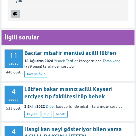
yok
İlgili sorular
Bacılar misafir menüsü acilll lütfen
11
18 Ağustos 2024
Yemek-Tarifler
kategorisinde
Tombikana
cevap
(
779
puan)
tarafından
soruldu
448
göst.
tavsiye-fikir
Lütfen bakar mısınız acilll Kayseri
4
erciyes tıp fakültesi tüp bebek
cevap
2 Ekim 2022
Diğer
kategorisinde
misafir
tarafından
soruldu
533
göst.
kayseri
tüp
bebek
Hangi kan neyi gösteriyor bilen varsa
4