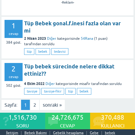
-Reklam-
Tüp Bebek gonal.f.inesi fazla olan var
1
mi
cevap
2 Nisan 2023
Diğer
kategorisinde
54Rana
(
1
puan)
384
göst.
tarafından
soruldu
tüp
bebek
tedavisi
Tüp bebek sürecinde nelere dikkat
2
ettiniz??
cevap
4 Ekim 2022
Diğer
kategorisinde
misafir
tarafından
soruldu
502
göst.
tavsiye
tavsiye-fikir
tüp
bebek
Sayfa:
1
2
sonraki »
1,516,730
24,726,675
370,488
SORU
CEVAP
KULLANICI
İletişim
Bebek Bakımı
Gebelik hesaplama
Gebe
bebek