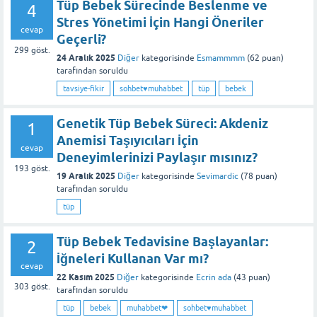
Tüp Bebek Sürecinde Beslenme ve
4
Stres Yönetimi İçin Hangi Öneriler
cevap
Geçerli?
299
göst.
24 Aralık 2025
Diğer
kategorisinde
Esmammmm
(
62
puan)
tarafından
soruldu
tavsiye-fikir
sohbet♥️muhabbet
tüp
bebek
Genetik Tüp Bebek Süreci: Akdeniz
1
Anemisi Taşıyıcıları İçin
cevap
Deneyimlerinizi Paylaşır mısınız?
193
göst.
19 Aralık 2025
Diğer
kategorisinde
Sevimardic
(
78
puan)
tarafından
soruldu
tüp
Tüp Bebek Tedavisine Başlayanlar:
2
İğneleri Kullanan Var mı?
cevap
22 Kasım 2025
Diğer
kategorisinde
Ecrin ada
(
43
puan)
303
göst.
tarafından
soruldu
tüp
bebek
muhabbet❤
sohbet♥️muhabbet