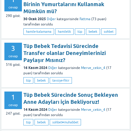
Birinin Yumurtalarını Kullanmak
cevap
Mümkün mü?
290
göst.
30 Ocak 2025
Diğer
kategorisinde
Fattma
(
73
puan)
tarafından
soruldu
hamile-kalamama
hamilelik
tüp
bebek
sohbet
Tüp Bebek Tedavisi Sürecinde
3
Transfer olanlar Deneyimlerinizi
cevap
Paylaşır Mısınız?
516
göst.
16 Kasım 2024
Diğer
kategorisinde
Merve_cekin_4
(
17
puan)
tarafından
soruldu
tüp
bebek
tavsiye-fikir
Tüp Bebek Sürecinde Sonuç Bekleyen
1
Anne Adayları İçin Bekliyoruz!
cevap
14 Kasım 2024
Diğer
kategorisinde
Merve_cekin_4
(
17
247
göst.
puan)
tarafından
soruldu
tüp
bebek
sohbet♥️muhabbet