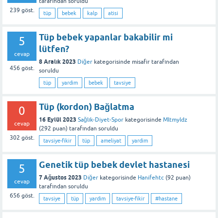
tarafından
soruldu
239
göst.
tüp
bebek
kalp
atisi
Tüp bebek yapanlar bakabilir mi
5
lütfen?
cevap
8 Aralık 2023
Diğer
kategorisinde
misafir
tarafından
456
göst.
soruldu
tüp
yardim
bebek
tavsiye
Tüp (kordon) Bağlatma
0
16 Eylül 2023
Sağlık-Diyet-Spor
kategorisinde
Mltmyldz
cevap
(
292
puan)
tarafından
soruldu
302
göst.
tavsiye-fikir
tüp
ameliyat
yardim
Genetik tüp bebek devlet hastanesi
5
7 Ağustos 2023
Diğer
kategorisinde
Hanifehtc
(
92
puan)
cevap
tarafından
soruldu
656
göst.
tavsiye
tüp
yardim
tavsiye-fikir
#hastane