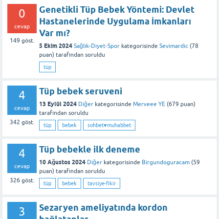
Genetikli Tüp Bebek Yöntemi: Devlet
0
Hastanelerinde Uygulama İmkanları
cevap
Var mı?
149
göst.
5 Ekim 2024
Sağlık-Diyet-Spor
kategorisinde
Sevimardic
(
78
puan)
tarafından
soruldu
tüp
Tüp bebek seruveni
4
13 Eylül 2024
Diğer
kategorisinde
Merveee YE
(
679
puan)
cevap
tarafından
soruldu
342
göst.
tüp
bebek
sohbet♥️muhabbet
Tüp bebekle ilk deneme
4
10 Ağustos 2024
Diğer
kategorisinde
Birgundoguracam
(
59
cevap
puan)
tarafından
soruldu
326
göst.
tüp
bebek
tavsiye-fikir
Sezaryen ameliyatında kordon
3