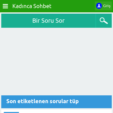
Kadınca Sohbet
Giriş
Bir Soru Sor
Son etiketlenen sorular tüp