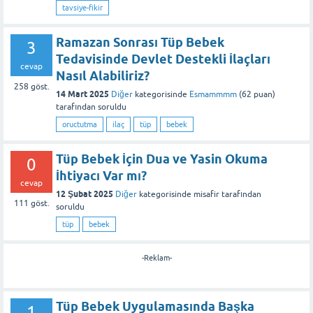
tavsiye-fikir
Ramazan Sonrası Tüp Bebek
3
Tedavisinde Devlet Destekli İlaçları
cevap
Nasıl Alabiliriz?
258
göst.
14 Mart 2025
Diğer
kategorisinde
Esmammmm
(
62
puan)
tarafından
soruldu
oructutma
ilaç
tüp
bebek
Tüp Bebek İçin Dua ve Yasin Okuma
0
İhtiyacı Var mı?
cevap
12 Şubat 2025
Diğer
kategorisinde
misafir
tarafından
111
göst.
soruldu
tüp
bebek
-Reklam-
Tüp Bebek Uygulamasında Başka
1