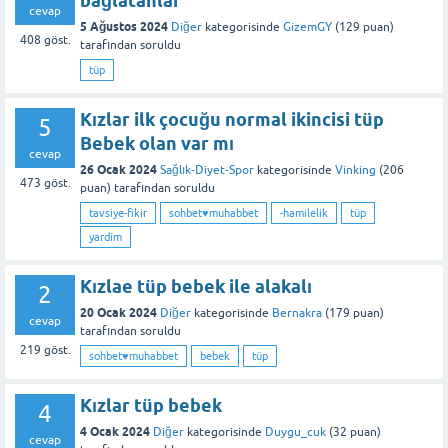
bağlatanlar
cevap
5 Ağustos 2024
Diğer
kategorisinde
GizemGY
(
129
puan)
408
göst.
tarafından
soruldu
tüp
Kızlar ilk çocuğu normal ikincisi tüp
5
Bebek olan var mı
cevap
26 Ocak 2024
Sağlık-Diyet-Spor
kategorisinde
Vinking
(
206
473
göst.
puan)
tarafından
soruldu
tavsiye-fikir
sohbet♥️muhabbet
-hamilelik
tüp
yardim
Kızlae tüp bebek ile alakalı
2
20 Ocak 2024
Diğer
kategorisinde
Bernakra
(
179
puan)
cevap
tarafından
soruldu
219
göst.
sohbet♥️muhabbet
bebek
tüp
Kızlar tüp bebek
4
4 Ocak 2024
Diğer
kategorisinde
Duygu_cuk
(
32
puan)
cevap