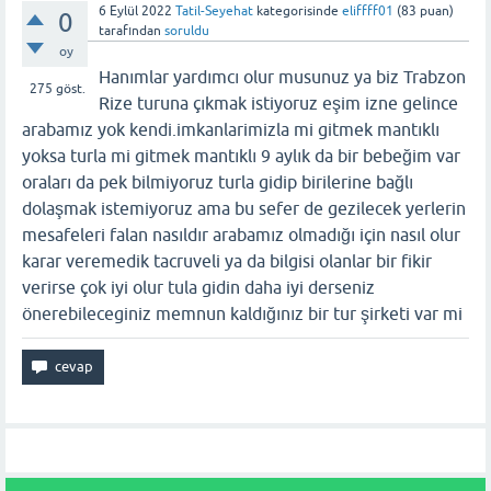
6 Eylül 2022
Tatil-Seyehat
kategorisinde
eliffff01
(
83
puan)
0
tarafından
soruldu
oy
Hanımlar yardımcı olur musunuz ya biz Trabzon
275
göst.
Rize turuna çıkmak istiyoruz eşim izne gelince
arabamız yok kendi.imkanlarimizla mi gitmek mantıklı
yoksa turla mi gitmek mantıklı 9 aylık da bir bebeğim var
oraları da pek bilmiyoruz turla gidip birilerine bağlı
dolaşmak istemiyoruz ama bu sefer de gezilecek yerlerin
mesafeleri falan nasıldır arabamız olmadığı için nasıl olur
karar veremedik tacruveli ya da bilgisi olanlar bir fikir
verirse çok iyi olur tula gidin daha iyi derseniz
önerebileceginiz memnun kaldığınız bir tur şirketi var mi