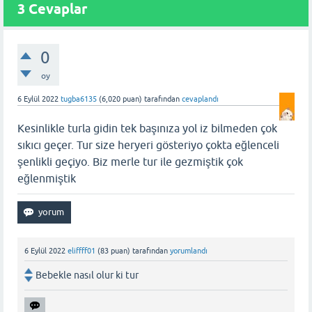
3
Cevaplar
0
oy
6 Eylül 2022
tugba6135
(
6,020
puan)
tarafından
cevaplandı
Kesinlikle turla gidin tek başınıza yol iz bilmeden çok
sıkıcı geçer. Tur size heryeri gösteriyo çokta eğlenceli
şenlikli geçiyo. Biz merle tur ile gezmiştik çok
eğlenmiştik
6 Eylül 2022
eliffff01
(
83
puan)
tarafından
yorumlandı
Bebekle nasıl olur ki tur