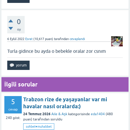
0
oy
6 Eylül 2022
Esrat
(
10,617
puan)
tarafından
cevaplandı
Turla gidince bu ayda o bebekle oralar zor csnım
İlgili sorular
Trabzon rize de yaşayanlar var mi
5
havalar nasıl oralarda:)
cevap
24 Temmuz 2026
Aile & Aşk
kategorisinde
eda1404
(
480
240
göst.
puan)
tarafından
soruldu
sohbet♥️muhabbet