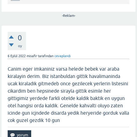
-Reklam-
0
oy
6 Eylül 2022
misafir
tarafından
cevaplandı
Canim eger imkaniniz varsa helede bebek var araba
kiralayin derim. Biz istanbuldan gittik havalimaninda
ucak kiraladik gitmedeb once gezilecek yerlerin listesini
cikardim ben hepsinede sirayla gittik esimle her
gittigimiz yerdede farkli otelde kaldik baktik en uygun
otel hangisi orda kaldik. Genelde kahvalti oluyo zaten
icinde gun icjndede disarda yedik heryeride gorduk valla
cok guzel gezdik 10 gun