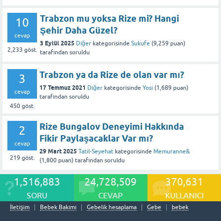
Trabzon mu yoksa Rize mi? Hangi
10
Şehir Daha Güzel?
cevap
3 Eylül 2025
Diğer
kategorisinde
Sukufe
(
9,259
puan)
2,233
göst.
tarafından
soruldu
Trabzon ya da Rize de olan var mı?
3
17 Temmuz 2021
Diğer
kategorisinde
Yosi
(
1,689
puan)
cevap
tarafından
soruldu
450
göst.
Rize Bungalov Deneyimi Hakkında
2
Fikir Paylaşacaklar Var mı?
cevap
29 Mart 2025
Tatil-Seyehat
kategorisinde
Memuranne&
219
göst.
(
1,800
puan)
tarafından
soruldu
1,516,883
24,728,509
370,631
SORU
CEVAP
KULLANICI
İletişim
Bebek Bakımı
Gebelik hesaplama
Gebe
bebek