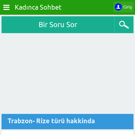
Kadınca Sohbet
Giriş
Bir Soru Sor
Trabzon- Rize türü hakkinda