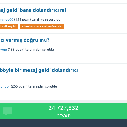
aj geldi bana dolandırıcı mi
amingo00
(
134
puan)
tarafından
soruldu
kasik-agrisi
aile-ekonomi-tavsiye-öneri-iş
ıcı varmış doğru mu?
ryem
(
188
puan)
tarafından
soruldu
öyle bir mesaj geldi dolandırıcı
gungor
(
265
puan)
tarafından
soruldu
24,727,832
CEVAP