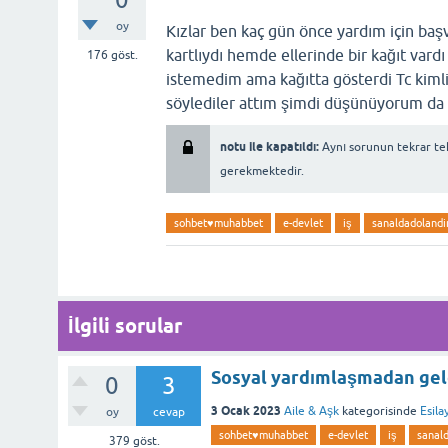
oy
Kızlar ben kaç gün önce yardım için ba
kartlıydı hemde ellerinde bir kağıt var
176
göst.
istemedim ama kağıtta gösterdi Tc kiml
söylediler attım şimdi düşünüyorum da 
notu ile kapatıldı:
Aynı sorunun tekrar tek
gerekmektedir.
sohbet♥️muhabbet
e-devlet
iş
sanaldadolandir
İlgili sorular
Sosyal yardımlaşmadan geld
0
3
3 Ocak 2023
Aile & Aşk
kategorisinde
Esila
oy
cevap
sohbet♥️muhabbet
e-devlet
iş
sanald
379
göst.