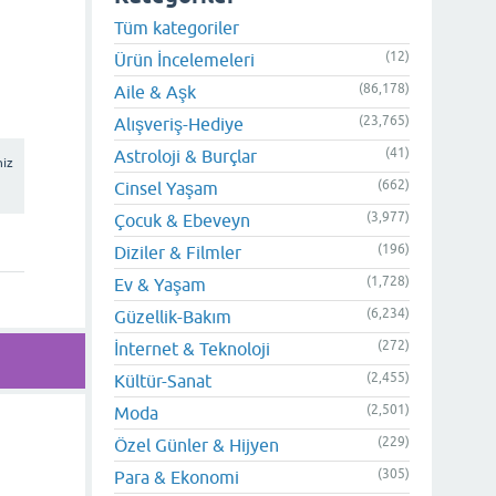
Tüm kategoriler
i
(12)
Ürün İncelemeleri
(86,178)
Aile & Aşk
(23,765)
Alışveriş-Hediye
(41)
Astroloji & Burçlar
niz
(662)
Cinsel Yaşam
(3,977)
Çocuk & Ebeveyn
(196)
Diziler & Filmler
(1,728)
Ev & Yaşam
(6,234)
Güzellik-Bakım
(272)
İnternet & Teknoloji
(2,455)
Kültür-Sanat
(2,501)
Moda
(229)
Özel Günler & Hijyen
(305)
Para & Ekonomi