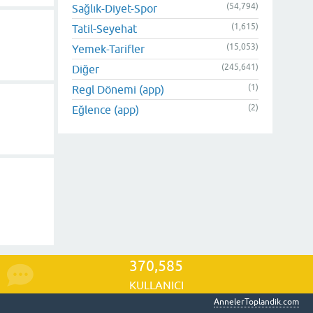
(54,794)
Sağlık-Diyet-Spor
(1,615)
Tatil-Seyehat
(15,053)
Yemek-Tarifler
(245,641)
Diğer
(1)
Regl Dönemi (app)
(2)
Eğlence (app)
370,585
KULLANICI
AnnelerToplandik.com