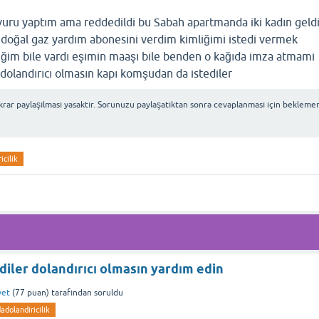
şvuru yaptım ama reddedildi bu Sabah apartmanda iki kadın geld
dı doğal gaz yardım abonesini verdim kimliğimi istedi vermek
iğim bile vardı eşimin maaşı bile benden o kağıda imza atmami
dolandırıcı olmasın kapı komşudan da istediler
rar paylaşılması yasaktır. Sorunuzu paylaşatıktan sonra cevaplanması için bekleme
icilik
iler dolandırıcı olmasın yardım edin
yet
(
77
puan)
tarafından
soruldu
adolandiricilik