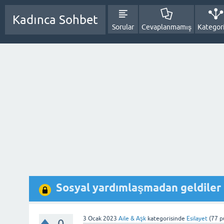
Kadınca Sohbet
Sorular
Cevaplanmamış
Kategori
Sosyal yardımlaşmadan geldiler 
3 Ocak 2023
Aile & Aşk
kategorisinde
Esilayet
(
77
p
0