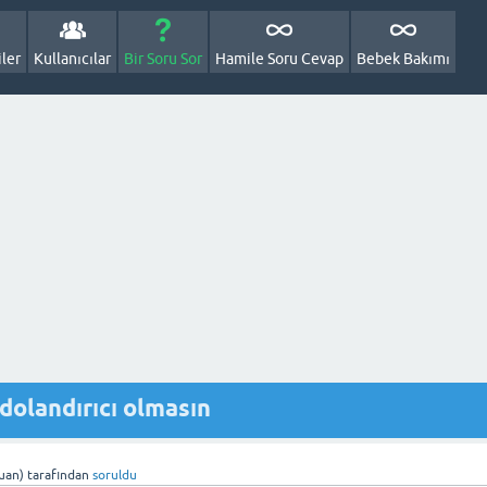
ler
Kullanıcılar
Bir Soru Sor
Hamile Soru Cevap
Bebek Bakımı
dolandırıcı olmasın
uan)
tarafından
soruldu