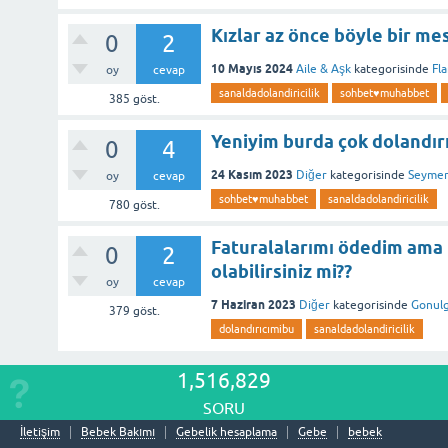
Kızlar az önce böyle bir mes
0
2
10 Mayıs 2024
Aile & Aşk
kategorisinde
Fl
oy
cevap
sanaldadolandiricilik
sohbet♥️muhabbet
385
göst.
Yeniyim burda çok dolandır
0
4
24 Kasım 2023
Diğer
kategorisinde
Seyme
oy
cevap
sohbet♥️muhabbet
sanaldadolandiricilik
780
göst.
Faturalalarımı ödedim ama b
0
2
olabilirsiniz mi??
oy
cevap
7 Haziran 2023
Diğer
kategorisinde
Gonul
379
göst.
dolandırıcımibu
sanaldadolandiricilik
1,516,829
SORU
İletişim
Bebek Bakımı
Gebelik hesaplama
Gebe
bebek