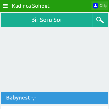
Kadınca Sohbet
Giriş
Bir Soru Sor
Babynest -,-