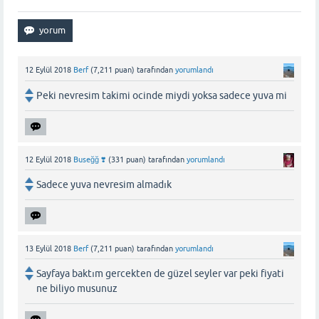
12 Eylül 2018
Berf
(
7,211
puan)
tarafından
yorumlandı
Peki nevresim takimi ocinde miydi yoksa sadece yuva mi
12 Eylül 2018
Buseğğ ❣️
(
331
puan)
tarafından
yorumlandı
Sadece yuva nevresim almadık
13 Eylül 2018
Berf
(
7,211
puan)
tarafından
yorumlandı
Sayfaya baktım gercekten de güzel seyler var peki fiyati
ne biliyo musunuz