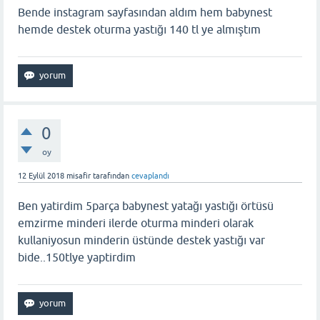
Bende instagram sayfasından aldım hem babynest
hemde destek oturma yastığı 140 tl ye almıştım
0
oy
12 Eylül 2018
misafir
tarafından
cevaplandı
Ben yatirdim 5parça babynest yatağı yastığı örtüsü
emzirme minderi ilerde oturma minderi olarak
kullaniyosun minderin üstünde destek yastığı var
bide..150tlye yaptirdim