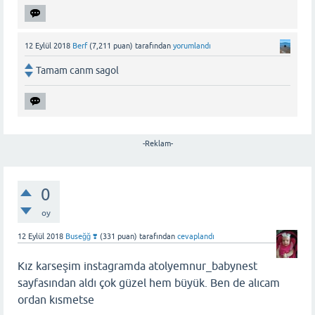
12 Eylül 2018
Berf
(
7,211
puan)
tarafından
yorumlandı
Tamam canm sagol
-Reklam-
0
oy
12 Eylül 2018
Buseğğ ❣️
(
331
puan)
tarafından
cevaplandı
Kız karseşim instagramda atolyemnur_babynest
sayfasından aldı çok güzel hem büyük. Ben de alıcam
ordan kısmetse