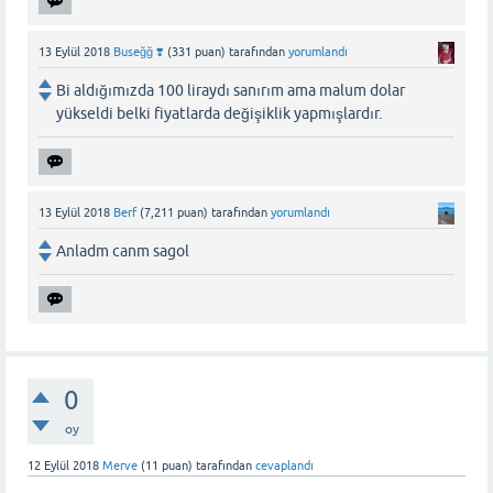
13 Eylül 2018
Buseğğ ❣️
(
331
puan)
tarafından
yorumlandı
Bi aldığımızda 100 liraydı sanırım ama malum dolar
yükseldi belki fiyatlarda değişiklik yapmışlardır.
13 Eylül 2018
Berf
(
7,211
puan)
tarafından
yorumlandı
Anladm canm sagol
0
oy
12 Eylül 2018
Merve
(
11
puan)
tarafından
cevaplandı