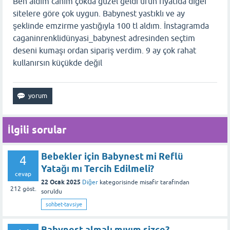
Ben aldım canım çokda güzel geldi ürün fiyatıda diğer
sitelere göre çok uygun. Babynest yastıklı ve ay
şeklinde emzirme yastığıyla 100 tl aldım. İnstagramda
caganinrenklidünyasi_babynest adresinden seçtim
deseni kumaşı ordan sipariş verdim. 9 ay çok rahat
kullanırsın küçükde değil
İlgili sorular
Bebekler için Babynest mi Reflü
4
Yatağı mı Tercih Edilmeli?
cevap
22 Ocak 2025
Diğer
kategorisinde
misafir
tarafından
212
göst.
soruldu
sohbet-tavsiye
Babynest almalı mıyım sizce?