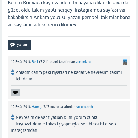
Benim Konyada kayınvalidem bi bayana diktirdi baya da
güzel oldu takım yaptı herşeyi instagramda sayfası var
bakabilirsin Ankara yolcusu yazan pembeli takımlar bana
ait sayfanın adı seherin dikimevi
12 Eylül 2018
Berf
(
7,211
puan)
tarafından
yorumlandı
Anladm canm peki fiyatlari ne kadar ve nevresim takimi
içinde mi
12 Eylül 2018
Hamiş
(
817
puan)
tarafından
yorumlandı
Nevresim de var fiyatları bilmiyorum çünkü
kayınvalidemle takas iş yapmışlar sen bi sor istersen
instagramdan.