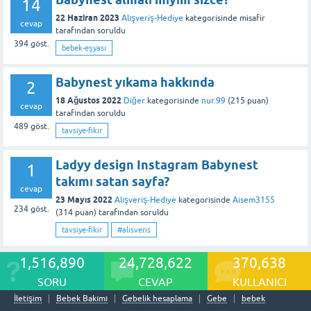
14
22 Haziran 2023
Alışveriş-Hediye
kategorisinde
misafir
cevap
tarafından
soruldu
394
göst.
bebek-eşyası
Babynest yıkama hakkında
2
18 Ağustos 2022
Diğer
kategorisinde
nur.99
(
215
puan)
cevap
tarafından
soruldu
489
göst.
tavsiye-fikir
Ladyy design Instagram Babynest
1
takımı satan sayfa?
cevap
23 Mayıs 2022
Alışveriş-Hediye
kategorisinde
Aisem3155
234
göst.
(
314
puan)
tarafından
soruldu
tavsiye-fikir
#alisveris
1,516,890
24,728,622
370,638
SORU
CEVAP
KULLANICI
İletişim
Bebek Bakımı
Gebelik hesaplama
Gebe
bebek