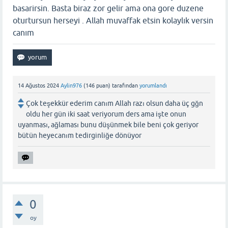
basarirsin. Basta biraz zor gelir ama ona gore duzene
oturtursun herseyi . Allah muvaffak etsin kolaylık versin
canım
14 Ağustos 2024
Aylin976
(
146
puan)
tarafından
yorumlandı
Çok teşekkür ederim canım Allah razı olsun daha üç gğn
oldu her gün iki saat veriyorum ders ama işte onun
uyanması, ağlaması bunu düşünmek bile beni çok geriyor
bütün heyecanım tedirginliğe dönüyor
0
oy