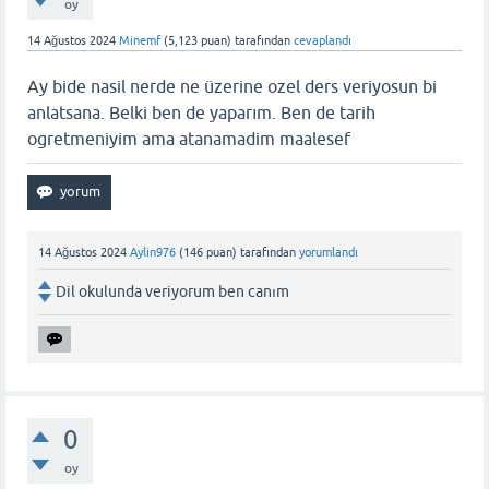
oy
14 Ağustos 2024
Minemf
(
5,123
puan)
tarafından
cevaplandı
Ay bide nasil nerde ne üzerine ozel ders veriyosun bi
anlatsana. Belki ben de yaparım. Ben de tarih
ogretmeniyim ama atanamadim maalesef
14 Ağustos 2024
Aylin976
(
146
puan)
tarafından
yorumlandı
Dil okulunda veriyorum ben canım
0
oy