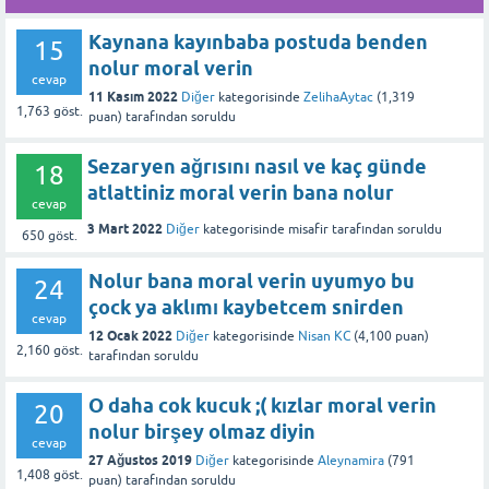
Kaynana kayınbaba postuda benden
15
nolur moral verin
cevap
11 Kasım 2022
Diğer
kategorisinde
ZelihaAytac
(
1,319
1,763
göst.
puan)
tarafından
soruldu
Sezaryen ağrısını nasıl ve kaç günde
18
atlattiniz moral verin bana nolur
cevap
3 Mart 2022
Diğer
kategorisinde
misafir
tarafından
soruldu
650
göst.
Nolur bana moral verin uyumyo bu
24
çock ya aklımı kaybetcem snirden
cevap
12 Ocak 2022
Diğer
kategorisinde
Nisan KC
(
4,100
puan)
2,160
göst.
tarafından
soruldu
O daha cok kucuk ;( kızlar moral verin
20
nolur birşey olmaz diyin
cevap
27 Ağustos 2019
Diğer
kategorisinde
Aleynamira
(
791
1,408
göst.
puan)
tarafından
soruldu