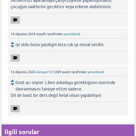
derslerinizi ayarlamaya çalışın,öylede yapamiyorsaniz
çocuğun saatlerini geciktirir veya erkene alabilirsiniz.
14 Ağustos 2024
misafir
tarafından
yorumlandı
iyi oldu bunu yazdigin kiza cok iyi moral verdin
14 Ağustos 2024
olmuyor123
(
269
puan)
tarafından
yorumlandı
Dost acı söyler :).Ben arkadaşa gerektiğinin üzerinde
davranmasını tavsiye ettim sadece.
Dil de basit bir ders değil helal olsun yapabiliyor.
İlgili sorular