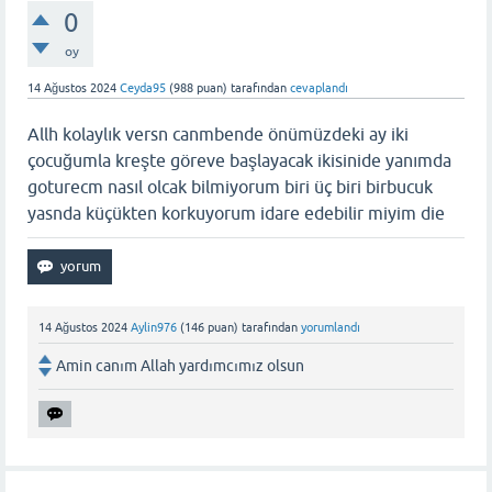
0
oy
14 Ağustos 2024
Ceyda95
(
988
puan)
tarafından
cevaplandı
Allh kolaylık versn canmbende önümüzdeki ay iki
çocuğumla kreşte göreve başlayacak ikisinide yanımda
goturecm nasıl olcak bilmiyorum biri üç biri birbucuk
yasnda küçükten korkuyorum idare edebilir miyim die
14 Ağustos 2024
Aylin976
(
146
puan)
tarafından
yorumlandı
Amin canım Allah yardımcımız olsun