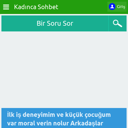
Kadınca Sohbet
Giriş
Bir Soru Sor
İlk iş deneyimim ve küçük çocuğum
var moral verin nolur Arkadaşlar