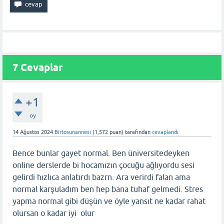
7
Cevaplar
+1
oy
14 Ağustos 2024
Birtosunannesi
(
1,572
puan)
tarafından
cevaplandı
Bence bunlar gayet normal. Ben üniversitedeyken
online derslerde bi hocamızın çocuğu ağlıyordu sesi
gelirdi hızlıca anlatırdı bazrn. Ara verirdi falan ama
normal karşuladım ben hep bana tuhaf gelmedi. Stres
yapma normal gibi düşün ve öyle yansıt ne kadar rahat
olursan o kadar iyi olur