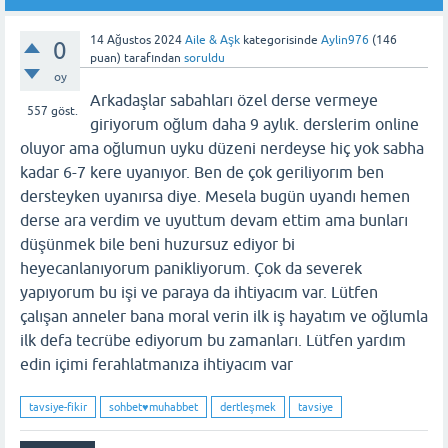
14 Ağustos 2024
Aile & Aşk
kategorisinde
Aylin976
(
146
0
puan)
tarafından
soruldu
oy
Arkadaşlar sabahları özel derse vermeye
557
göst.
giriyorum oğlum daha 9 aylık. derslerim online
oluyor ama oğlumun uyku düzeni nerdeyse hiç yok sabha
kadar 6-7 kere uyanıyor. Ben de çok geriliyorım ben
dersteyken uyanırsa diye. Mesela bugün uyandı hemen
derse ara verdim ve uyuttum devam ettim ama bunları
düşünmek bile beni huzursuz ediyor bi
heyecanlanıyorum panikliyorum. Çok da severek
yapıyorum bu işi ve paraya da ihtiyacım var. Lütfen
çalışan anneler bana moral verin ilk iş hayatım ve oğlumla
ilk defa tecrübe ediyorum bu zamanları. Lütfen yardım
edin içimi ferahlatmanıza ihtiyacım var
tavsiye-fikir
sohbet♥️muhabbet
dertleşmek
tavsiye