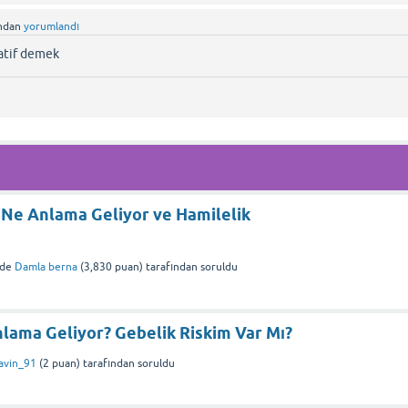
ından
yorumlandı
gatif demek
 Ne Anlama Geliyor ve Hamilelik
nde
Damla berna
(
3,830
puan)
tarafından
soruldu
lama Geliyor? Gebelik Riskim Var Mı?
avin_91
(
2
puan)
tarafından
soruldu