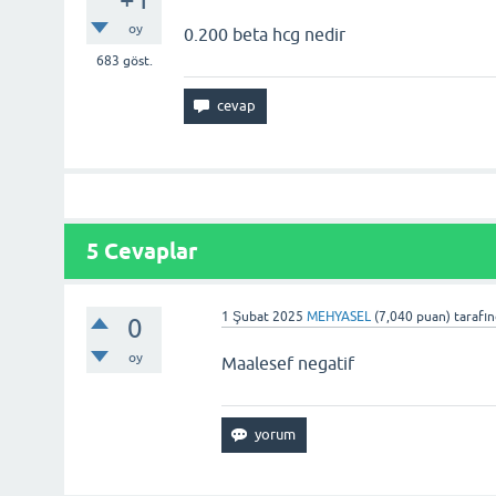
oy
0.200 beta hcg nedir
683
göst.
5
Cevaplar
1 Şubat 2025
MEHYASEL
(
7,040
puan)
tarafı
0
oy
Maalesef negatif