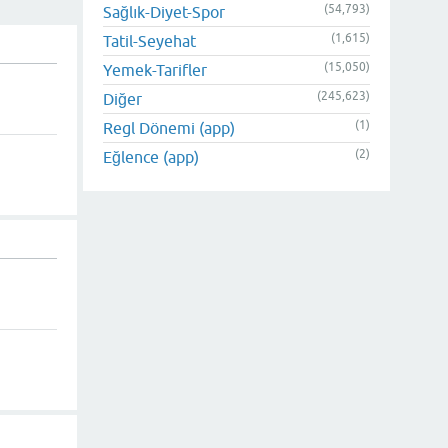
(54,793)
Sağlık-Diyet-Spor
(1,615)
Tatil-Seyehat
(15,050)
Yemek-Tarifler
(245,623)
Diğer
(1)
Regl Dönemi (app)
(2)
Eğlence (app)