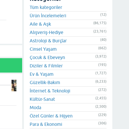
Tüm kategoriler
(12)
Ürün İncelemeleri
(86,175)
Aile & Aşk
(23,761)
Alışveriş-Hediye
(40)
Astroloji & Burçlar
(662)
Cinsel Yaşam
(3,972)
Çocuk & Ebeveyn
(195)
Diziler & Filmler
(1,727)
Ev & Yaşam
(6,233)
Güzellik-Bakım
(272)
İnternet & Teknoloji
(2,455)
Kültür-Sanat
(2,500)
Moda
(229)
Özel Günler & Hijyen
(306)
Para & Ekonomi