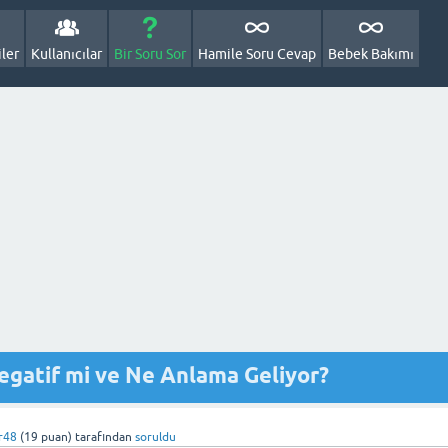
ler
Kullanıcılar
Bir Soru Sor
Hamile Soru Cevap
Bebek Bakımı
Negatif mi ve Ne Anlama Geliyor?
r48
(
19
puan)
tarafından
soruldu