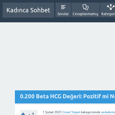
Kadınca Sohbet
Sorular
Cevaplanmamış
Kategori
0.200 Beta HCG Değeri: Pozitif mi 
1 Şubat 2025
Cinsel Yaşam
kategorisinde
sedademi
+1