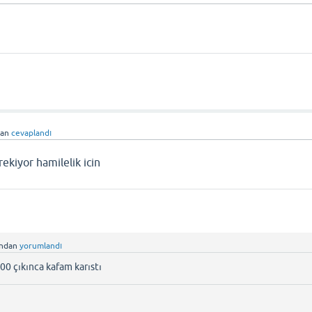
dan
cevaplandı
ekiyor hamilelik icin
ından
yorumlandı
0 çıkınca kafam karıstı