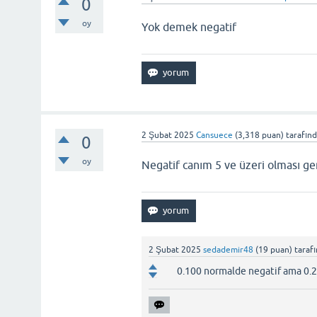
0
oy
Yok demek negatif
2 Şubat 2025
Cansuece
(
3,318
puan)
tarafın
0
oy
Negatif canım 5 ve üzeri olması ger
2 Şubat 2025
sedademir48
(
19
puan)
taraf
0.100 normalde negatif ama 0.20