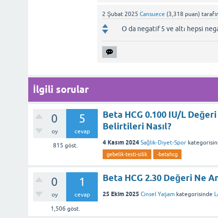
2 Şubat 2025
Cansuece
(
3,318
puan)
taraf
O da negatif 5 ve altı hepsi ne
İlgili sorular
Beta HCG 0.100 IU/L Değeri
0
5
Belirtileri Nasıl?
oy
cevap
4 Kasım 2024
Sağlık-Diyet-Spor
kategorisi
815
göst.
gebelik-testi-silik
-betahcg
Beta HCG 2.30 Değeri Ne An
0
1
25 Ekim 2025
Cinsel Yaşam
kategorisinde
L
oy
cevap
1,506
göst.