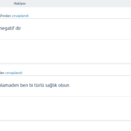
-Reklam-
afından
cevaplandı
negatif dir
dan
cevaplandı
nlamadım ben bi türlü sağlık olsun