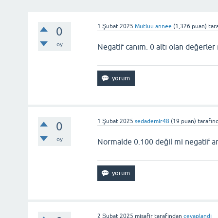
1 Şubat 2025
Mutluu annee
(
1,326
puan)
tar
0
oy
Negatif canım. 0 altı olan değerler 
1 Şubat 2025
sedademir48
(
19
puan)
tarafın
0
oy
Normalde 0.100 değil mi negatif a
2 Şubat 2025
misafir
tarafından
cevaplandı