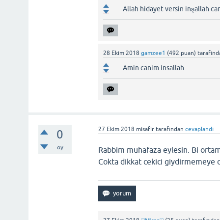
Allah hidayet versin inşallah ca
28 Ekim 2018
gamzee1
(
492
puan)
tarafın
Amin canim insallah
27 Ekim 2018
misafir
tarafından
cevaplandı
0
oy
Rabbim muhafaza eylesin. Bi ortama
Cokta dikkat cekici giydirmemeye 