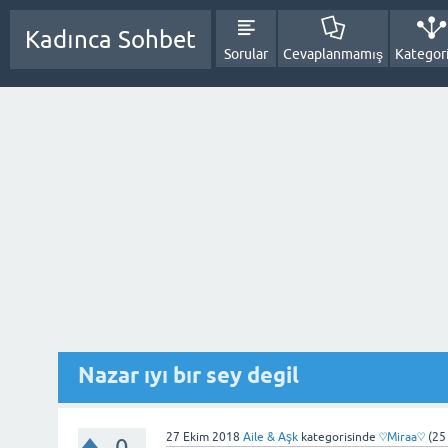
Kadınca Sohbet
Sorular
Cevaplanmamış
Kategori
Nazar ıyı bır sey degil
27 Ekim 2018
Aile & Aşk
kategorisinde
♡Miraa♡
(
25
0