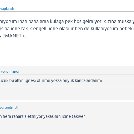
evaplandı
iyorum inan bana ama kulaga pek hos gelmiyor. Kizina muska y
sına igne tak. Cengelli igne olabilir ben de kullaniyorum bebekl
'A EMANET ol
n
yorumlandı
cuk bu altın ıgnesı olurmu yoksa buyuk kancalardanmı
yorumlandı
 hem raharsiz etmiyor yakasinin icine takiver