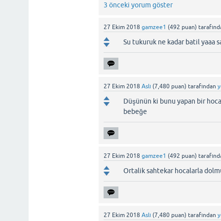
3 önceki yorum göster
27 Ekim 2018
gamzee1
(
492
puan)
tarafın
Su tukuruk ne kadar batil yaaa 
27 Ekim 2018
Aslı
(
7,480
puan)
tarafından
y
Düşünün ki bunu yapan bir hoca .
bebeğe
27 Ekim 2018
gamzee1
(
492
puan)
tarafın
Ortalik sahtekar hocalarla dol
27 Ekim 2018
Aslı
(
7,480
puan)
tarafından
y