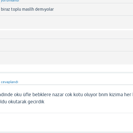
n
yorumlandı
 biraz toplu masllh demıyolar
ı
n
cevaplandı
ndinde oku üfle bebklere nazar cok kotu oluyor bnm kizima her
ldu okutarak gecirdik