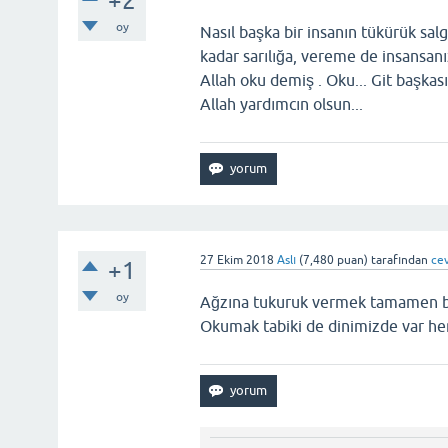
+2
oy
Nasıl başka bir insanın tükürük sal
kadar sarılığa, vereme de insansanı
Allah oku demiş . Oku... Git başkas
Allah yardımcın olsun...
27 Ekim 2018
Aslı
(
7,480
puan)
tarafından
ce
+1
oy
Ağzına tukuruk vermek tamamen batı
Okumak tabiki de dinimizde var her