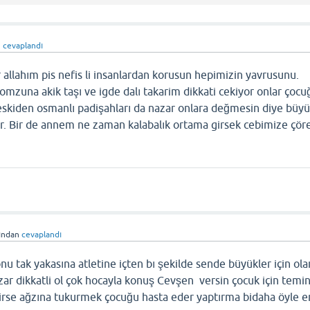
n
cevaplandı
 allahım pis nefis li insanlardan korusun hepimizin yavrusunu.
omzuna akik taşı ve igde dalı takarim dikkati cekiyor onlar çocu
eskiden osmanlı padişahları da nazar onlara değmesin diye büyük
or. Bir de annem ne zaman kalabalık ortama girsek cebimize çör
ından
cevaplandı
u tak yakasına atletine içten bı şekilde sende büyükler için ola
zar dikkatli ol çok hocayla konuş Cevşen versin çocuk için temin
lirse ağzına tukurmek çocuğu hasta eder yaptırma bidaha öyle e