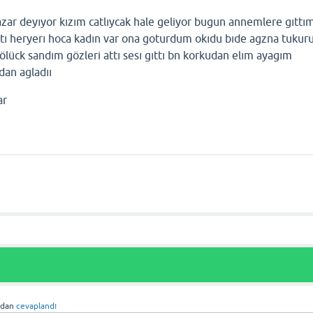
azar deyıyor kızım catlıycak hale geliyor bugun annemlere gıttı
ktı heryerı hoca kadın var ona goturdum okıdu bıde agzna tukur
ölück sandım gözleri attı sesı gıttı bn korkudan elım ayagım
dan agladıı
ar
ndan
cevaplandı