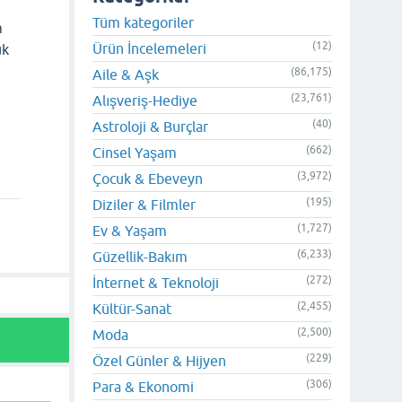
Tüm kategoriler
m
(12)
Ürün İncelemeleri
uk
(86,175)
Aile & Aşk
(23,761)
Alışveriş-Hediye
(40)
Astroloji & Burçlar
(662)
Cinsel Yaşam
(3,972)
Çocuk & Ebeveyn
(195)
Diziler & Filmler
(1,727)
Ev & Yaşam
(6,233)
Güzellik-Bakım
(272)
İnternet & Teknoloji
(2,455)
Kültür-Sanat
(2,500)
Moda
(229)
Özel Günler & Hijyen
(306)
Para & Ekonomi