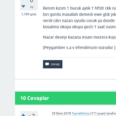
oy
Benım kızım 1 bucuk aylık 1 hftdr ckk n
bırı gordu masallah demedı ewe gtık yı
1,169
göst.
verdi cıkrı nazarı uyudu cocuk ya dunde 
bosalmıs okuya okuya gectı 1 saat susm
Nazar deveyı kazana ınsanı mezera kuy
(Peygamber s.a.v efendimızın sozudur )
10
Cevaplar
29 Ekim 2018
ToprakDeniz
(
111
puan)
tarafı