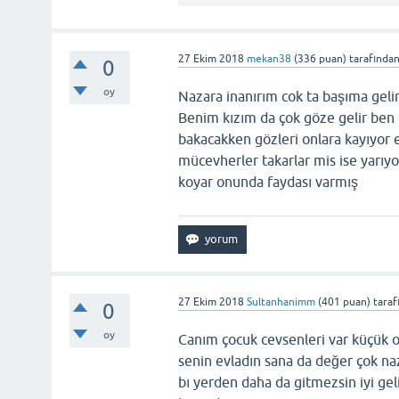
27 Ekim 2018
mekan38
(
336
puan)
tarafında
0
oy
Nazara inanırım cok ta başıma gelir
Benim kızım da çok göze gelir ben 
bakacakken gözleri onlara kayıyor 
mücevherler takarlar mis ise yarıy
koyar onunda faydası varmış
27 Ekim 2018
Sultanhanimm
(
401
puan)
taraf
0
oy
Canım çocuk cevsenleri var küçük on
senin evladın sana da değer çok na
bı yerden daha da gitmezsin iyi ge