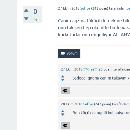
27 Ekim 2018
Sufiye
(
242
puan)
tarafından
c
0
oy
Canim agzina tükürüklemek ne bilm
onu tak sen hep oku üfle birde yaka
korkuturlar onu engelliyor ALLAH
27 Ekim 2018
♡Miraa♡
(
25
puan)
tarafında
Sadece ıgnemı canım takayım ku
28 Ekim 2018
Sufiye
(
242
puan)
tarafından
Ben küçük cengelli kullaniyorum