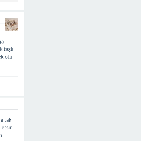
ğa
 taşlı
ek otu
nı tak
 etsin
n