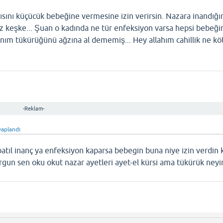
gısını küçücük bebeğine vermesine izin verirsin. Nazara inandığı
z keşke... Şuan o kadında ne tür enfeksiyon varsa hepsi bebeğin
ınım tükürüğünü ağzına al dememiş... Hey allahım cahillik ne köt
-Reklam-
vaplandı
l inanç ya enfeksiyon kaparsa bebegin buna niye izin verdin k
gun sen oku okut nazar ayetleri ayet-el kürsi ama tükürük neyi