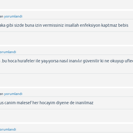
dan
yorumlandı
saka gibi sizde buna izin vermissiniz insallah enfeksiyon kaptmaz bebis
orumlandı
bu hoca hurafeler ile yaşıyorsa nasıl inanılır güvenilir ki ne okuyup ufl
dan
yorumlandı
mus canim malesef her hocayim diyene de inanilmaz
orumlandı