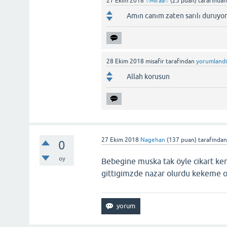
27 Ekim 2018
♡Miraa♡
(
25
puan)
tarafında
Amın canım zaten sarılı duruyor
28 Ekim 2018
misafir
tarafından
yorumland
Allah korusun
27 Ekim 2018
Nagehan
(
137
puan)
tarafında
0
oy
Bebegine muska tak öyle cikart ke
gittigimzde nazar olurdu kekeme o