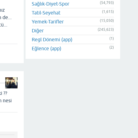
(54,793)
Sağlık-Diyet-Spor
nız
(1,615)
Tatil-Seyehat
 de...
(15,050)
Yemek-Tarifler
ü...
(245,623)
Diğer
(1)
Regl Dönemi (app)
(2)
Eğlence (app)
i ??
n nesi