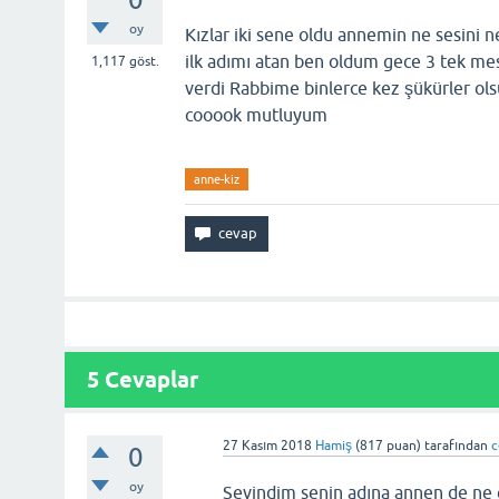
oy
Kızlar iki sene oldu annemin ne sesini 
ilk adımı atan ben oldum gece 3 tek m
1,117
göst.
verdi Rabbime binlerce kez şükürler ols
cooook mutluyum
anne-kiz
5
Cevaplar
27 Kasım 2018
Hamiş
(
817
puan)
tarafından
c
0
oy
Sevindim senin adına annen de ne