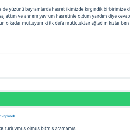
ne de yüzünü bayramlarda hasret ikimizde kırgındik birbirimize 
esaj attım ve annem yavrum hasretinle oldum yandım diye cevap
un o kadar mutluyum ki ilk defa mutluluktan ağladım kızlar ben
evaplandı
 gururluymuş ölmüş bitmiş aramamış.