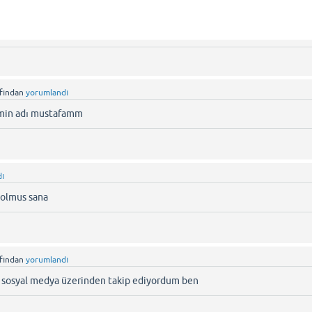
afından
yorumlandı
min adı mustafamm
dı
 olmus sana
afından
yorumlandı
 sosyal medya üzerinden takip ediyordum ben