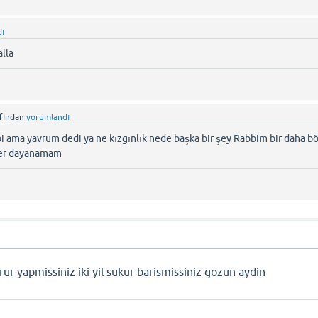
dı
alla
afından
yorumlandı
bi ama yavrum dedi ya ne kızgınlık nede başka bir şey Rabbim bir daha bö
efer dayanamam
rur yapmissiniz iki yil sukur barismissiniz gozun aydin