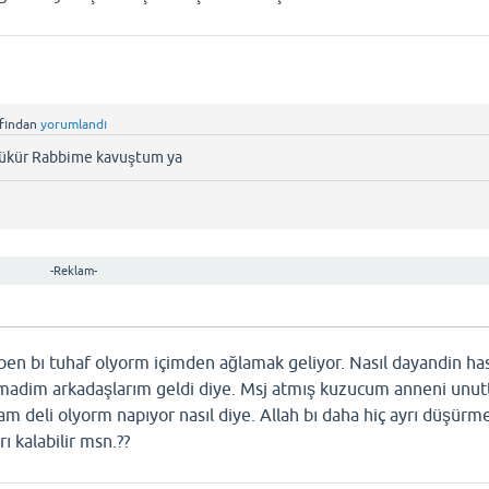
afından
yorumlandı
şükür Rabbime kavuştum ya
-Reklam-
ben bı tuhaf olyorm içimden ağlamak geliyor. Nasıl dayandin ha
adim arkadaşlarım geldi diye. Msj atmış kuzucum anneni unu
m deli olyorm napıyor nasıl diye. Allah bı daha hiç ayrı düşürme
ı kalabilir msn.??