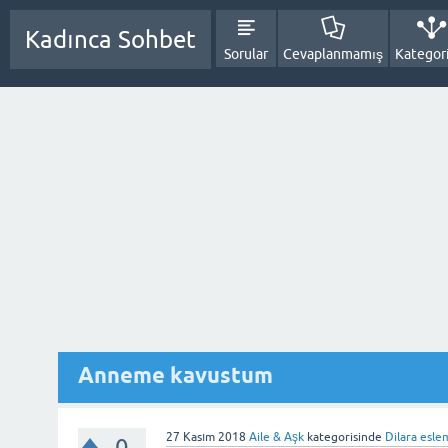
Kadınca Sohbet
Sorular
Cevaplanmamış
Kategori
Anneme kavustum
27 Kasım 2018
Aile & Aşk
kategorisinde
Dilara esle
0