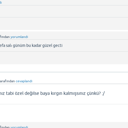
dı
afından
yorumlandı
efa salı günüm bu kadar güzel gecti
tarafından
cevaplandı
ız tabi özel değilse baya kırgın kalmışsınız çünkü? :/
afından
yorumlandı