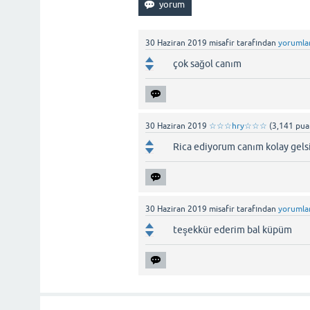
30 Haziran 2019
misafir
tarafından
yorumla
çok sağol canım
30 Haziran 2019
☆☆☆hry☆☆☆
(
3,141
pua
Rica ediyorum canım kolay gels
30 Haziran 2019
misafir
tarafından
yorumla
teşekkür ederim bal küpüm