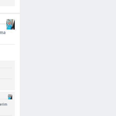
ama
derim