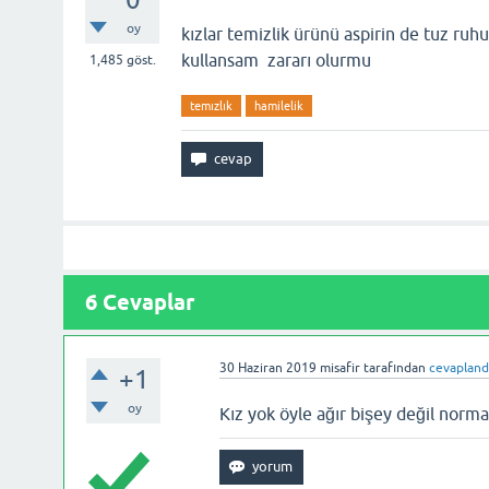
oy
kızlar temizlik ürünü aspirin de tuz ru
kullansam zararı olurmu
1,485
göst.
temızlık
hamilelik
6
Cevaplar
30 Haziran 2019
misafir
tarafından
cevapland
+1
oy
Kız yok öyle ağır bişey değil norm