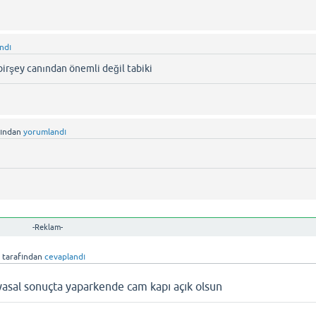
ndı
 birşey canından önemli değil tabiki
fından
yorumlandı
-Reklam-
)
tarafından
cevaplandı
yasal sonuçta yaparkende cam kapı açık olsun