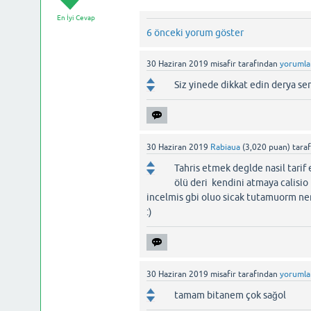
En İyi Cevap
6 önceki yorum göster
30 Haziran 2019
misafir
tarafından
yorumla
Siz yinede dikkat edin derya s
30 Haziran 2019
Rabiaua
(
3,020
puan)
tara
Tahris etmek deglde nasil tari
ölü deri kendini atmaya calisio
incelmis gbi oluo sicak tutamuorm ne
:)
30 Haziran 2019
misafir
tarafından
yorumla
tamam bitanem çok sağol