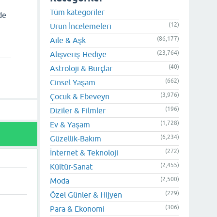
Tüm kategoriler
de
(12)
Ürün İncelemeleri
(86,177)
Aile & Aşk
(23,764)
Alışveriş-Hediye
(40)
Astroloji & Burçlar
(662)
Cinsel Yaşam
(3,976)
Çocuk & Ebeveyn
(196)
Diziler & Filmler
(1,728)
Ev & Yaşam
(6,234)
Güzellik-Bakım
(272)
İnternet & Teknoloji
(2,455)
Kültür-Sanat
(2,500)
Moda
(229)
Özel Günler & Hijyen
(306)
Para & Ekonomi