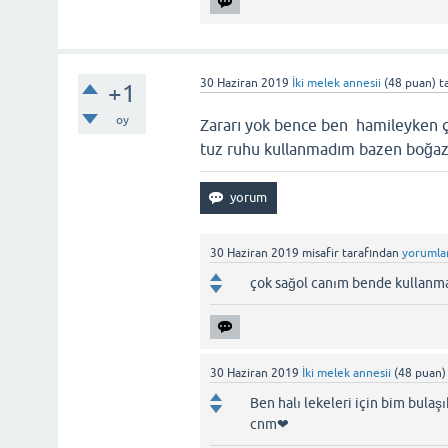
30 Haziran 2019
İki melek annesii
(
48
puan)
t
+1
oy
Zararı yok bence ben hamileyken ç
tuz ruhu kullanmadım bazen boğaz
30 Haziran 2019
misafir
tarafından
yorumla
çok sağol canım bende kullanm
30 Haziran 2019
İki melek annesii
(
48
puan)
Ben halı lekeleri için bim bulaş
cnm❤