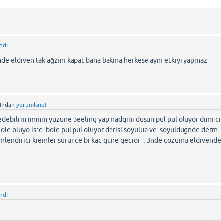
ndı
ende eldiven tak ağzını kapat bana bakma herkese aynı etkiyi yapmaz
fından
yorumlandı
f edebilrm immm yuzune peeling yapmadgini dusun pul pul oluyor dimi ci
 ole oluyo iste bole pul pul oluyor derisi soyuluo ve soyuldugnde derm
mlendirici kremler surunce bi kac gune gecior . Bnde cozumu eldivend
ndı