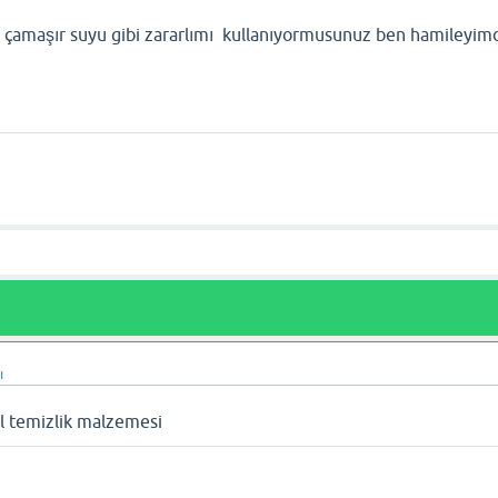
hu çamaşır suyu gibi zararlımı kullanıyormusunuz ben hamileyim
ı
al temizlik malzemesi