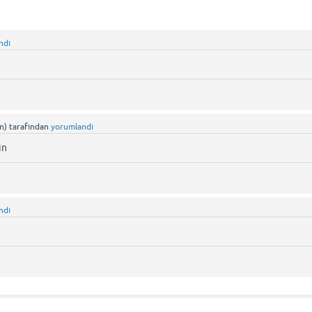
ndı
n)
tarafından
yorumlandı
in
ndı