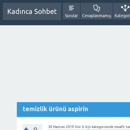
Kadınca Sohbet
Sorular
Cevaplanmamış
Kategori
temizlik ürünü aspirin
30 Haziran 2019
Aile & Aşk
kategorisinde
misafir
ta
0