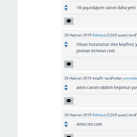
18 yaşındayım canım daha yeni
30 Haziran 2019
Rabiaua
(
3,020
puan)
tara
Olsun huzurunuz olsn keyfiniz 
pisman etmesn cnm
30 Haziran 2019
misafir
tarafından
yorumla
amin canım rabbim hepimizi yuv
30 Haziran 2019
Rabiaua
(
3,020
puan)
tara
Amin ins cnm