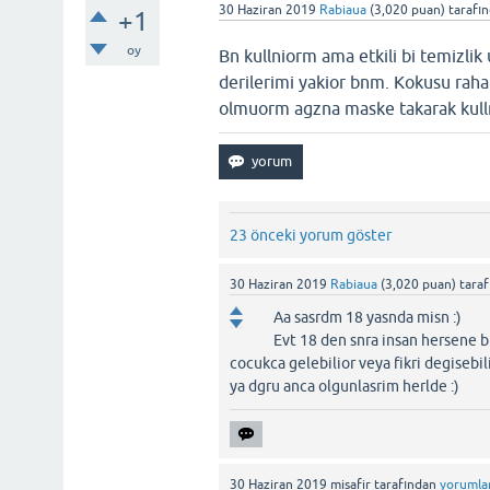
30 Haziran 2019
Rabiaua
(
3,020
puan)
tarafı
+1
oy
Bn kullniorm ama etkili bi temizli
derilerimi yakior bnm. Kokusu raha
olmuorm agzna maske takarak kull
23 önceki yorum göster
30 Haziran 2019
Rabiaua
(
3,020
puan)
tara
Aa sasrdm 18 yasnda misn :)
Evt 18 den snra insan hersene b
cocukca gelebilior veya fikri degise
ya dgru anca olgunlasrim herlde :)
30 Haziran 2019
misafir
tarafından
yorumla