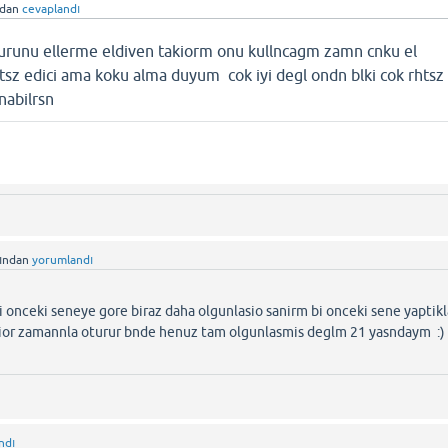
ndan
cevaplandı
k urunu ellerme eldiven takiorm onu kullncagm zamn cnku el
tsz edici ama koku alma duyum cok iyi degl ondn blki cok rhtsz
nabilrsn
fından
yorumlandı
i onceki seneye gore biraz daha olgunlasio sanirm bi onceki sene yaptikl
bilior zamannla oturur bnde henuz tam olgunlasmis deglm 21 yasndaym :)
ndı