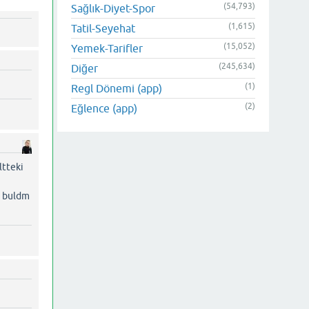
(54,793)
Sağlık-Diyet-Spor
(1,615)
Tatil-Seyehat
(15,052)
Yemek-Tarifler
(245,634)
Diğer
(1)
Regl Dönemi (app)
(2)
Eğlence (app)
ltteki
e buldm