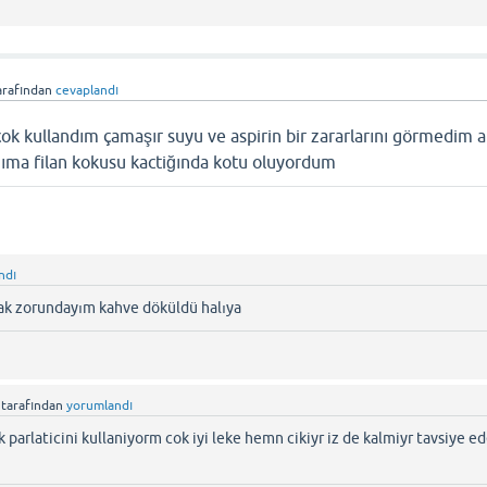
arafından
cevaplandı
ok kullandım çamaşır suyu ve aspirin bir zararlarını görmedim 
ıma filan kokusu kactiğında kotu oluyordum
ndı
ak zorundayım kahve döküldü halıya
tarafından
yorumlandı
ık parlaticini kullaniyorm cok iyi leke hemn cikiyr iz de kalmiyr tavsiye e