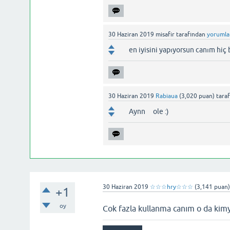
30 Haziran 2019
misafir
tarafından
yorumla
en iyisini yapıyorsun canım hiç
30 Haziran 2019
Rabiaua
(
3,020
puan)
tara
Aynn ole :)
30 Haziran 2019
☆☆☆hry☆☆☆
(
3,141
puan
+1
oy
Cok fazla kullanma canım o da kim