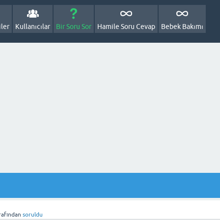
ler
Kullanıcılar
Bir Soru Sor
Hamile Soru Cevap
Bebek Bakımı
rafından
soruldu