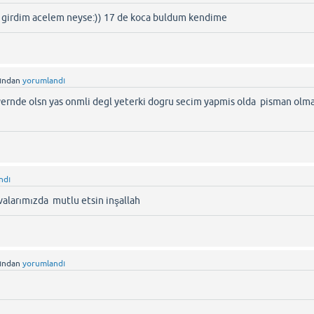
 girdim acelem neyse:)) 17 de koca buldum kendime
fından
yorumlandı
yernde olsn yas onmli degl yeterki dogru secim yapmis olda pisman olma
ndı
alarımızda mutlu etsin inşallah
fından
yorumlandı