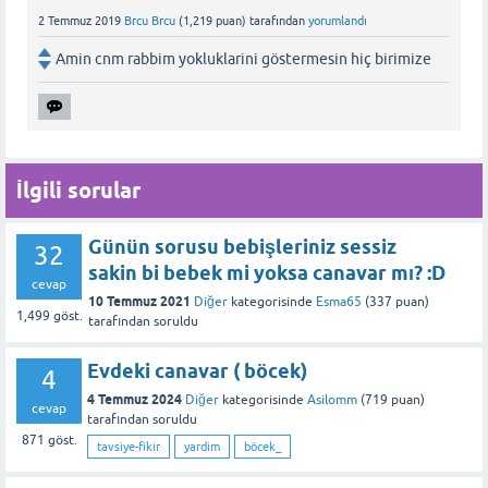
2 Temmuz 2019
Brcu Brcu
(
1,219
puan)
tarafından
yorumlandı
Amin cnm rabbim yokluklarini göstermesin hiç birimize
İlgili sorular
Günün sorusu bebişleriniz sessiz
32
sakin bi bebek mi yoksa canavar mı? :D
cevap
10 Temmuz 2021
Diğer
kategorisinde
Esma65
(
337
puan)
1,499
göst.
tarafından
soruldu
Evdeki canavar ( böcek)
4
4 Temmuz 2024
Diğer
kategorisinde
Asilomm
(
719
puan)
cevap
tarafından
soruldu
871
göst.
tavsiye-fikir
yardim
böcek_