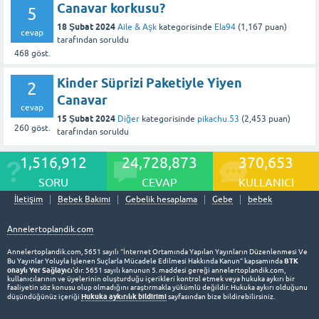
Canavar korkusu?
5
18 Şubat 2024
Aile & Aşk
kategorisinde
Ela94
(
1,167
puan)
cevap
tarafından
soruldu
468
göst.
Kinder Süprizi Paketiyle Yiyen
2
Canavar
cevap
15 Şubat 2024
Diğer
kategorisinde
pikachu.53
(
2,453
puan)
260
göst.
tarafından
soruldu
1,516,912
24,728,873
370,653
SORU
CEVAP
KULLANICI
İletişim
Bebek Bakımı
Gebelik hesaplama
Gebe
bebek
Annelertoplandik.com
Annelertoplandik.com, 5651 sayılı “İnternet Ortamında Yapılan Yayınların Düzenlenmesi Ve
BTK
Bu Yayınlar Yoluyla İşlenen Suçlarla Mücadele Edilmesi Hakkında Kanun” kapsamında
onaylı Yer Sağlayıcı
'dır. 5651 sayılı kanunun 5. maddesi gereği annelertoplandik.com,
kullanıcılarının ve üyelerinin oluşturduğu içerikleri kontrol etmek veya hukuka aykırı bir
faaliyetin söz konusu olup olmadığını araştırmakla yükümlü değildir. Hukuka aykırı olduğunu
Hukuka aykırılık bildirimi
düşündüğünüz içeriği
sayfasından bize bildirebilirsiniz.