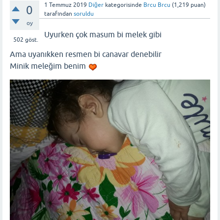
1 Temmuz 2019
Diğer
kategorisinde
Brcu Brcu
(
1,219
puan)
0
tarafından
soruldu
oy
Uyurken çok masum bi melek gibi
502
göst.
Ama uyanıkken resmen bi canavar denebilir
Minik meleğim benim