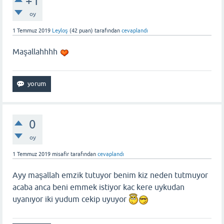
+1
oy
1 Temmuz 2019
Leyloş
(
42
puan)
tarafından
cevaplandı
Maşallahhhh
0
oy
1 Temmuz 2019
misafir
tarafından
cevaplandı
Ayy maşallah emzik tutuyor benim kiz neden tutmuyor
acaba anca beni emmek istiyor kac kere uykudan
uyanıyor iki yudum cekip uyuyor