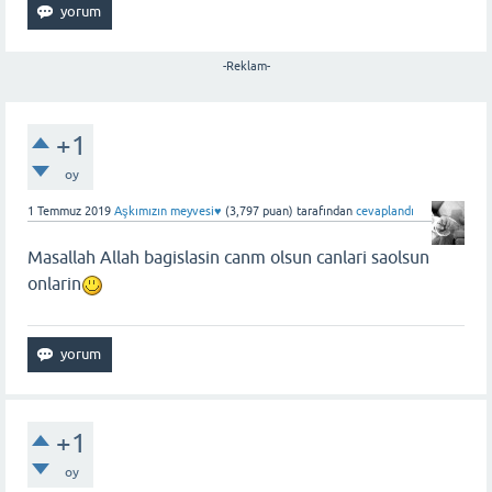
-Reklam-
+1
oy
1 Temmuz 2019
Aşkımızın meyvesi♥️
(
3,797
puan)
tarafından
cevaplandı
Masallah Allah bagislasin canm olsun canlari saolsun
onlarin
+1
oy