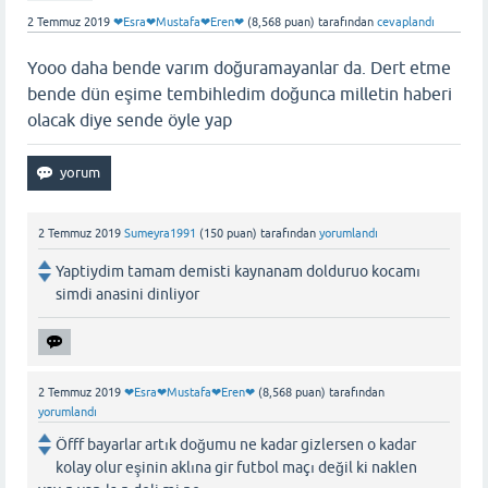
2 Temmuz 2019
❤Esra❤Mustafa❤Eren❤
(
8,568
puan)
tarafından
cevaplandı
Yooo daha bende varım doğuramayanlar da. Dert etme
bende dün eşime tembihledim doğunca milletin haberi
olacak diye sende öyle yap
2 Temmuz 2019
Sumeyra1991
(
150
puan)
tarafından
yorumlandı
Yaptiydim tamam demisti kaynanam dolduruo kocamı
simdi anasini dinliyor
2 Temmuz 2019
❤Esra❤Mustafa❤Eren❤
(
8,568
puan)
tarafından
yorumlandı
Öfff bayarlar artık doğumu ne kadar gizlersen o kadar
kolay olur eşinin aklına gir futbol maçı değil ki naklen