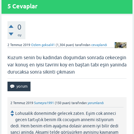
5
Cevaplar
0
oy
2 Temmuz 2019
Ozlem goksal41
(
1,304
puan)
tarafından
cevaplandı
Kuzum senin bu kadindan dogumdan sonrada cekecegin
var konuş en iyisi tavrini koy en baştan tabi eşin yaninda
durucaksa sonra sikinti çıkmasın
2 Temmuz 2019
Sumeyra1991
(
150
puan)
tarafından
yorumlandı
Lohusalik donemimde gelecek zaten. Eşim cok anneci
gecen tartıştık benim ilk cocugum annemi istiyorum
dedi. Hem benim elim ayağıma dolasir annem iyi bilir dedi
sanci aninda. Aksami telde görüşürken aynisinu kaynanam