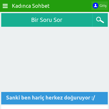
Kadınca Sohbet
Giriş
Bir Soru Sor
Sanki ben hariç herkez doğuruyor :/