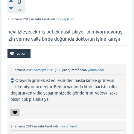
0
oy
2 Temmuz 2019
misafir
tarafından
cevaplandı
neyi izleyecekmiş bebek nasıl çıkıyor bilmiyormuymuş
izin verme valla birde doğumda doktorun işine karışır
2 Temmuz 2019
Sumeyra1991
(
150
puan)
tarafından
yorumlandı
Orayada girmek istedi esimden baska kimse girmesin
istemiyorum dedim. Benim yanimda birde bacisina dio
dogururken vidio yaparim sizede gönderirim velevki saka
olsun cok pis saka ya
2 Temmuz 2019
misafir
tarafından
yorumlandı