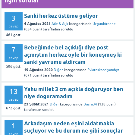
İlgili sorular
Sanki herkez üstüme geliyor
3
4 Ağustos 2021
Aile & Aşk
kategorisinde
Uzgunbiranne
cevap
(
634
puan)
tarafından
soruldu
461
göst.
Bebeğimde bel açıklığı diye post
7
açmıştım herkez öyle bir konuşmuş ki
cevap
sanki yavrumu aldircam
596
göst.
19 Ağustos 2020
Diğer
kategorisinde
Evlataskacelyamhyt
(
671
puan)
tarafından
soruldu
Yahu millet 3 cm açıkla doğuruyor ben
13
niye doguramadım
cevap
23 Şubat 2021
Diğer
kategorisinde
Busra34
(
138
puan)
672
göst.
tarafından
soruldu
Arkadaşım neden eşini aldatmakla
1
suçluyor ve bu durum ne gibi sonuçlar
cevap