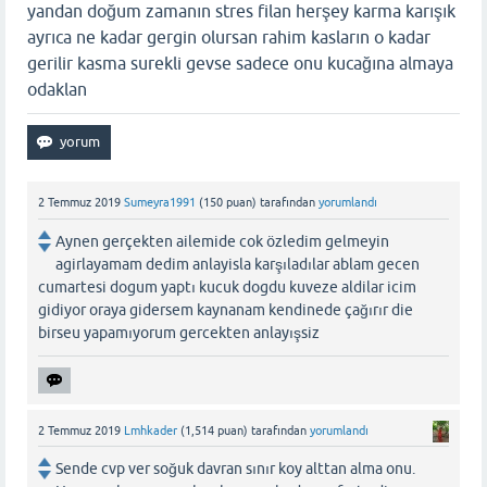
yandan doğum zamanın stres filan herşey karma karışık
ayrıca ne kadar gergin olursan rahim kasların o kadar
gerilir kasma surekli gevse sadece onu kucağına almaya
odaklan
2 Temmuz 2019
Sumeyra1991
(
150
puan)
tarafından
yorumlandı
Aynen gerçekten ailemide cok özledim gelmeyin
agirlayamam dedim anlayisla karşıladılar ablam gecen
cumartesi dogum yaptı kucuk dogdu kuveze aldilar icim
gidiyor oraya gidersem kaynanam kendinede çağırır die
birseu yapamıyorum gercekten anlayışsiz
2 Temmuz 2019
Lmhkader
(
1,514
puan)
tarafından
yorumlandı
Sende cvp ver soğuk davran sınır koy alttan alma onu.