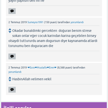
yayın yapılsın deli mi ne
2 Temmuz 2019
Sumeyra1991
(
150
puan)
tarafından
yorumlandı
Okadar bunaldimki gercekten doğuran benim strese
sokan onlar eğer cocuk karindan karina geçebilen birsey
olsaydi tuttururdu anam dogursun diye kaynanamda atlardi
torunumu ben doguracam die
2 Temmuz 2019
❤Esra❤Mustafa❤Eren❤
(
8,568
puan)
tarafından
yorumlandı
HasbinAllah velimen vekil