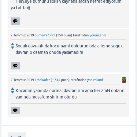
Herşeye burnunu sokan kaynanalardsn nefret ediyorum
ya tut boğ
2 Temmuz 2019
Sumeyra1991
(
150
puan)
tarafından
yorumlandı
Soguk davraninda kocumami dolduruo oda aileme.soguk
davranio ozaman onuda yasamadim
2 Temmuz 2019
Lmhkader
(
1,514
puan)
tarafından
yorumlandı
Kocamin yanında normal davranırim ama her zmN onların
yanında mesafem sinirim olurdu