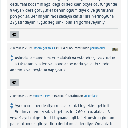
dedi. Yani kocamin agzi degildi dedikleri böyle oturur gunde
8 veya 9 defa görüşürler benim oglum diye diye gururlanir
poh pohlar. Benim yanimda sakayla karisik akil verir oğluna
28 yasindayim küçük degilimki bunlari gormeyeyim :/
2 Temmuz 2019
Ozlem goksal41
(
1,304
puan)
tarafından
yorumlandı
Aslinda tamamen eslerle alakali ya evlendin yuva kurdun
artik senin bi ailen var anne anne nedir yeter bizimde
annemiz var boylemi yapiyoruz
2 Temmuz 2019
Sumeyra1991
(
150
puan)
tarafından
yorumlandı
Aynen onu bende diyorum sanki bizi leylekler getirdi.
Benim annemler sık sık gelmezler 260 km uzakdalar 3
veya 4 ayda bi gelirler ki kaynanamgil laf etmesin oglumun
parasini annesigile yedirio dedirtmesinler diye. Onlarda bu