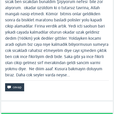
sicak ben sicakdan bunaldim Şişiyorum nefesi bile zor
alıyorum. okadar üzüldüm ki o tutarsız tavrina, Allah
mangalı nasip etmedi. Kömür bitmis onlar geldikden
sonra da bisiklet maratonu basladi polisler yolu kapadi
cikip alamadilar. Firina verdik artik. Yedi icti saolsun bari
yikadi cayada kalmadilar oturun okadar uzak geldiniz
dedim (160km) yok dediler gittiler. Yoldayken kocami
aradi oglum biz caya niye kalmadik biliyormusun sumeyra
cok sicakladi rahatsiz etmeyelim diye cayi içmeden çıktık
ben cok ince fikirliyim dedi bide. Saka gibi ya ince fikirli
olan cikip gelmez sirf merakindan geldi sancim varmi
yokmu diye. Ne diiim aaaf. Kusura bakmayin doluyum
biraz. Daha cok seyler varda neyse...