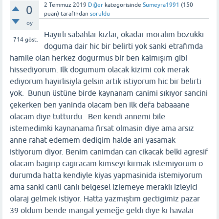
2 Temmuz 2019
Diğer
kategorisinde
Sumeyra1991
(
150
0
puan)
tarafından
soruldu
oy
Hayırlı sabahlar kizlar, okadar moralim bozukki
714
göst.
doguma dair hic bir belirti yok sanki etrafımda
hamile olan herkez dogurmus bir ben kalmışım gibi
hissediyorum. Ilk dogumum olacak kizimi cok merak
ediyorum hayirlisiyla gelsin artik istiyorum hic bir belirti
yok. Bunun üstüne birde kaynanam canimi sıkıyor sancini
çekerken ben yaninda olacam ben ilk defa babaaane
olacam diye tutturdu. Ben kendi annemi bile
istemedimki kaynanama firsat olmasin diye ama arsız
anne rahat edemem dedigim halde ani yasamak
istiyorum diyor. Benim canimdan can cikacak belki agresif
olacam bagirip cagiracam kimseyi kirmak istemiyorum o
durumda hatta kendiyle kiyas yapmasinida istemiyorum
ama sanki canli canlı belgesel izlemeye meraklı izleyici
olaraj gelmek istiyor. Hatta yazmıştım gectigimiz pazar
39 oldum bende mangal yemeğe geldi diye ki havalar