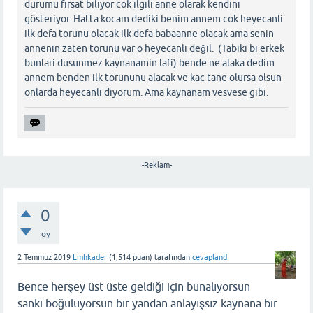
durumu firsat biliyor cok ilgili anne olarak kendini
gösteriyor. Hatta kocam dediki benim annem cok heyecanli
ilk defa torunu olacak ilk defa babaanne olacak ama senin
annenin zaten torunu var o heyecanli değil. (Tabiki bi erkek
bunlari dusunmez kaynanamin lafi) bende ne alaka dedim
annem benden ilk torununu alacak ve kac tane olursa olsun
onlarda heyecanli diyorum. Ama kaynanam vesvese gibi.
-Reklam-
0
oy
2 Temmuz 2019
Lmhkader
(
1,514
puan)
tarafından
cevaplandı
Bence herşey üst üste geldiği için bunalıyorsun
sanki boğuluyorsun bir yandan anlayışsız kaynana bir