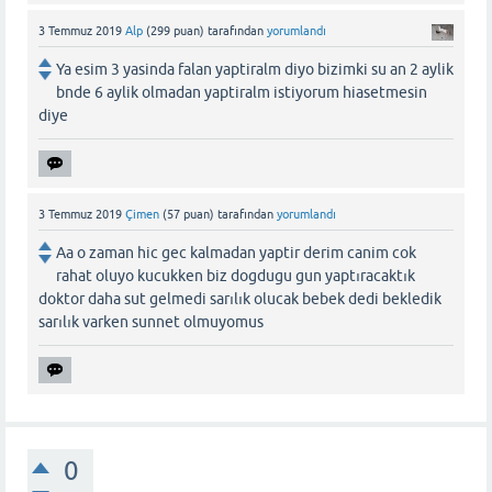
3 Temmuz 2019
Alp
(
299
puan)
tarafından
yorumlandı
Ya esim 3 yasinda falan yaptiralm diyo bizimki su an 2 aylik
bnde 6 aylik olmadan yaptiralm istiyorum hiasetmesin
diye
3 Temmuz 2019
Çimen
(
57
puan)
tarafından
yorumlandı
Aa o zaman hic gec kalmadan yaptir derim canim cok
rahat oluyo kucukken biz dogdugu gun yaptıracaktık
doktor daha sut gelmedi sarılık olucak bebek dedi bekledik
sarılık varken sunnet olmuyomus
0