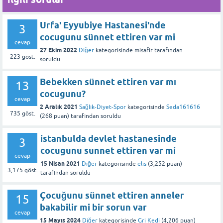
Urfa' Eyyubiye Hastanesi'nde
3
cocugunu sünnet ettiren var mi
cevap
27 Ekim 2022
Diğer
kategorisinde
misafir
tarafından
223
göst.
soruldu
Bebekken sünnet ettiren var mı
13
cocugunu?
cevap
2 Aralık 2021
Sağlık-Diyet-Spor
kategorisinde
Seda161616
735
göst.
(
268
puan)
tarafından
soruldu
istanbulda devlet hastanesinde
3
cocugunu sunnet ettiren var mi
cevap
15 Nisan 2021
Diğer
kategorisinde
elis
(
3,252
puan)
3,175
göst.
tarafından
soruldu
Çocuğunu sünnet ettiren anneler
15
bakabilir mi bir sorun var
cevap
15 Mayıs 2024
Diğer
kategorisinde
Gri Kedi
(
4,206
puan)