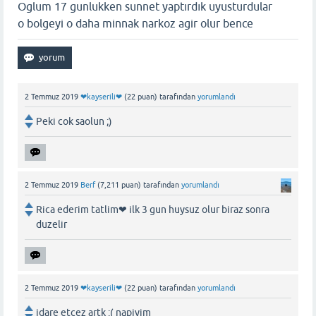
Oglum 17 gunlukken sunnet yaptırdık uyusturdular
o bolgeyi o daha minnak narkoz agir olur bence
2 Temmuz 2019
❤kayserili❤
(
22
puan)
tarafından
yorumlandı
Peki cok saolun ;)
2 Temmuz 2019
Berf
(
7,211
puan)
tarafından
yorumlandı
Rica ederim tatlim❤ ilk 3 gun huysuz olur biraz sonra
duzelir
2 Temmuz 2019
❤kayserili❤
(
22
puan)
tarafından
yorumlandı
idare etcez artk :( napiyim