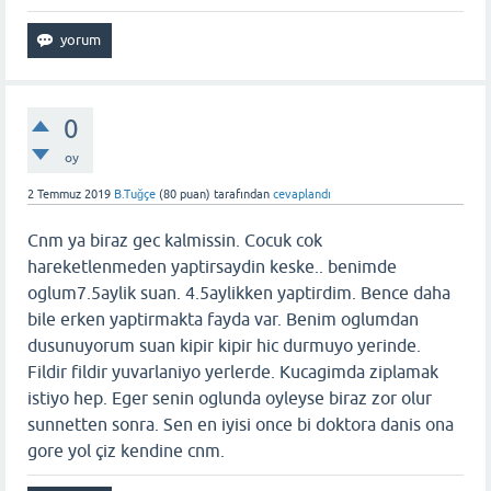
0
oy
2 Temmuz 2019
B.Tuğçe
(
80
puan)
tarafından
cevaplandı
Cnm ya biraz gec kalmissin. Cocuk cok
hareketlenmeden yaptirsaydin keske.. benimde
oglum7.5aylik suan. 4.5aylikken yaptirdim. Bence daha
bile erken yaptirmakta fayda var. Benim oglumdan
dusunuyorum suan kipir kipir hic durmuyo yerinde.
Fildir fildir yuvarlaniyo yerlerde. Kucagimda ziplamak
istiyo hep. Eger senin oglunda oyleyse biraz zor olur
sunnetten sonra. Sen en iyisi once bi doktora danis ona
gore yol çiz kendine cnm.