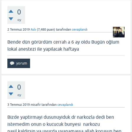
0
oy
2 Temmuz 2019
Aslı
(
7,480
puan)
tarafından
cevaplandı
Bende dün görürdüm cerrah a 6 ay oldu Bugün oğlum
lokal anestezi ile yapilacak haftaya
0
oy
3 Temmuz 2019
misafir
tarafından
cevaplandı
Bizde yaptirmayi dusunuyiduk dr narkozla dedi ben
istemedim onun o kucucuk bunyesi narkozu
nasil.kaldirsin ya uyurda uyanamassa allah korusun ben