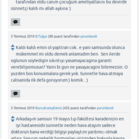
tarafından oldu canım çocuğum ameliyatlarını bu devirde
sünnetçi kaldı mı allah aşkına :)
3 Temmuz 2019
B.Tuğçe
(
80
puan)
tarafından
yorumlandı
Kaldı kaldı emin ol yaptiran cok.. e yani samsunda olunca
mükemmel mi oldu demek anlamsdim ben. Sen ilerde
oglunun soyledigin sıkıntıyı yasamayacagina garanti
verebiliyomusun? Yarin bi gun ne yasayacagini bilemezsin. O
yuzden bos konusmalara gerek yok. Sunnetle hava atmaya
calisanida ilk defa goruyorum:) komik.. :)
3 Temmuz 2019
BurcuKuzeyDeniz
(
435
puan)
tarafından
yorumlandı
Arkadaşım samsun 19 mayıs tıp fakültesi karadenizin en
iyi hastanesidir.sunnetle neden hava atayım sadece
doktorun bana verdiği bilgiyi paylaştım yardımcı olmak
adına. Sanırım gebelik hormonları yüzünden bokunla kavga