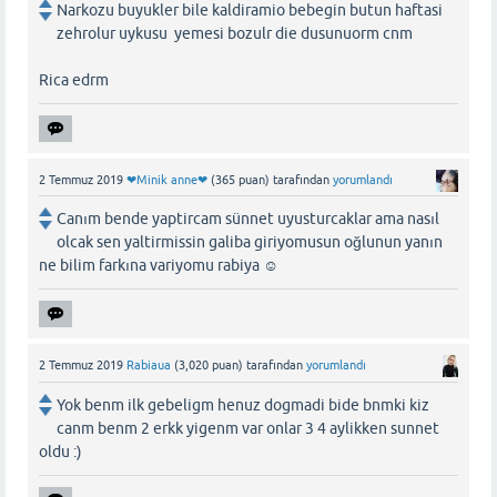
Narkozu buyukler bile kaldiramio bebegin butun haftasi
zehrolur uykusu yemesi bozulr die dusunuorm cnm
Rica edrm
2 Temmuz 2019
❤Minik anne❤
(
365
puan)
tarafından
yorumlandı
Canım bende yaptircam sünnet uyusturcaklar ama nasıl
olcak sen yaltirmissin galiba giriyomusun oğlunun yanın
ne bilim farkına variyomu rabiya ☺
2 Temmuz 2019
Rabiaua
(
3,020
puan)
tarafından
yorumlandı
Yok benm ilk gebeligm henuz dogmadi bide bnmki kiz
canm benm 2 erkk yigenm var onlar 3 4 aylikken sunnet
oldu :)