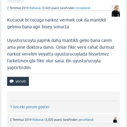
2 Temmuz 2019
Rabiaua
(
3,020
puan)
tarafından
cevaplandı
Kucucuk bi cocuga narkoz vermek cok da mantikli
gelmio bana agir bisey sonucta.
Uyusturucuyla yapmk daha mantikli gelio bana canm
ama yine doktora danis. Onlar fikir verir rahat durmaz
narkoz verelim veyatta uyusturucuylada hissetmez
farketmex gbi fikir olur sana. Bn uyusturucuyla
yaptirtirdim.
1 önceki yorum göster
2 Temmuz 2019
Rabiaua
(
3,020
puan)
tarafından
yorumlandı