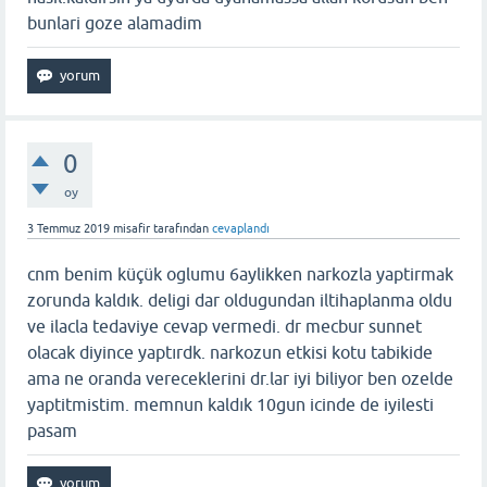
bunlari goze alamadim
0
oy
3 Temmuz 2019
misafir
tarafından
cevaplandı
cnm benim küçük oglumu 6aylikken narkozla yaptirmak
zorunda kaldık. deligi dar oldugundan iltihaplanma oldu
ve ilacla tedaviye cevap vermedi. dr mecbur sunnet
olacak diyince yaptırdk. narkozun etkisi kotu tabikide
ama ne oranda vereceklerini dr.lar iyi biliyor ben ozelde
yaptitmistim. memnun kaldık 10gun icinde de iyilesti
pasam