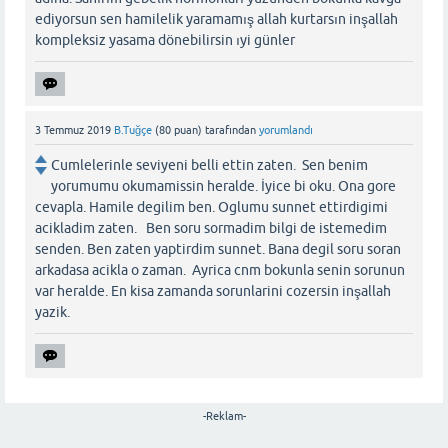
ediyorsun sen hamilelik yaramamış allah kurtarsın inşallah
kompleksiz yasama dönebilirsin ıyi günler
3 Temmuz 2019
B.Tuğçe
(
80
puan)
tarafından
yorumlandı
Cumlelerinle seviyeni belli ettin zaten. Sen benim
yorumumu okumamissin heralde. İyice bi oku. Ona gore
cevapla. Hamile degilim ben. Oglumu sunnet ettirdigimi
acikladim zaten. Ben soru sormadim bilgi de istemedim
senden. Ben zaten yaptirdim sunnet. Bana degil soru soran
arkadasa acikla o zaman. Ayrica cnm bokunla senin sorunun
var heralde. En kisa zamanda sorunlarini cozersin inşallah
yazik.
-Reklam-