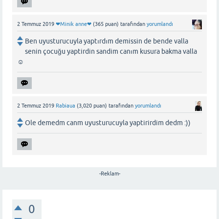
2 Temmuz 2019
❤Minik anne❤
(
365
puan)
tarafından
yorumlandı
Ben uyusturucuyla yaptırdım demissin de bende valla
senin çocuğu yaptirdin sandim canım kusura bakma valla
☺
2 Temmuz 2019
Rabiaua
(
3,020
puan)
tarafından
yorumlandı
Ole demedm canm uyusturucuyla yaptirirdim dedm :))
-Reklam-
0