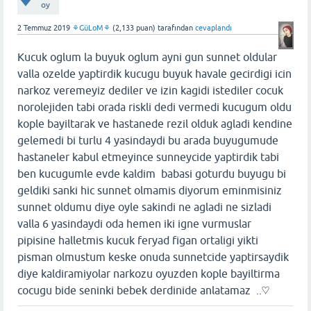
oy
2 Temmuz 2019
⚘GüLoM⚘
(
2,133
puan)
tarafından
cevaplandı
Kucuk oglum la buyuk oglum ayni gun sunnet oldular
valla ozelde yaptirdik kucugu buyuk havale gecirdigi icin
narkoz veremeyiz dediler ve izin kagidi istediler cocuk
norolejiden tabi orada riskli dedi vermedi kucugum oldu
kople bayiltarak ve hastanede rezil olduk agladi kendine
gelemedi bi turlu 4 yasindaydi bu arada buyugumude
hastaneler kabul etmeyince sunneycide yaptirdik tabi
ben kucugumle evde kaldim babasi goturdu buyugu bi
geldiki sanki hic sunnet olmamis diyorum eminmisiniz
sunnet oldumu diye oyle sakindi ne agladi ne sizladi
valla 6 yasindaydi oda hemen iki igne vurmuslar
pipisine halletmis kucuk feryad figan ortaligi yikti
pisman olmustum keske onuda sunnetcide yaptirsaydik
diye kaldiramiyolar narkozu oyuzden kople bayiltirma
cocugu bide seninki bebek derdinide anlatamaz ..♡