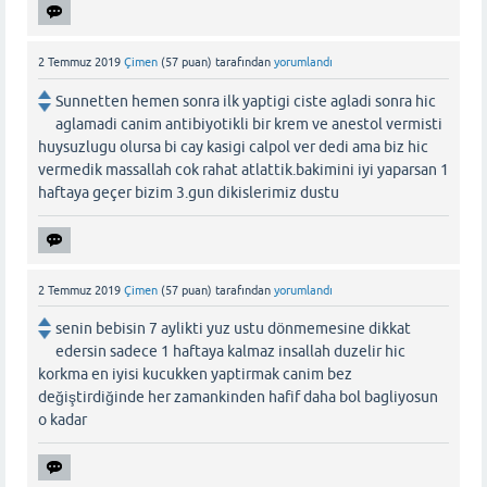
2 Temmuz 2019
Çimen
(
57
puan)
tarafından
yorumlandı
Sunnetten hemen sonra ilk yaptigi ciste agladi sonra hic
aglamadi canim antibiyotikli bir krem ve anestol vermisti
huysuzlugu olursa bi cay kasigi calpol ver dedi ama biz hic
vermedik massallah cok rahat atlattik.bakimini iyi yaparsan 1
haftaya geçer bizim 3.gun dikislerimiz dustu
2 Temmuz 2019
Çimen
(
57
puan)
tarafından
yorumlandı
senin bebisin 7 aylikti yuz ustu dönmemesine dikkat
edersin sadece 1 haftaya kalmaz insallah duzelir hic
korkma en iyisi kucukken yaptirmak canim bez
değiştirdiğinde her zamankinden hafif daha bol bagliyosun
o kadar