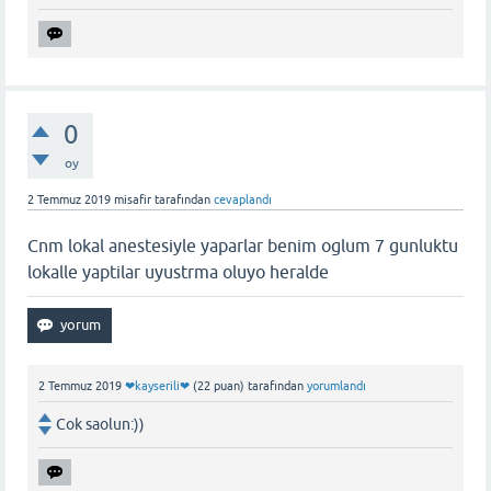
0
oy
2 Temmuz 2019
misafir
tarafından
cevaplandı
Cnm lokal anestesiyle yaparlar benim oglum 7 gunluktu
lokalle yaptilar uyustrma oluyo heralde
2 Temmuz 2019
❤kayserili❤
(
22
puan)
tarafından
yorumlandı
Cok saolun:))