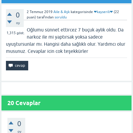
2 Temmuz 2019
Aile & Aşk
kategorisinde
❤kayserili❤
(
22
0
puan)
tarafından
soruldu
oy
Oğlumu sünnet ettircez 7 buçuk aylik oldu. Da
1,315
göst.
narkoz ile mi yaptırsak yoksa sadece
uyuştursunlar mı. Hangisi daha sağlıklı olur. Yardımcı olur
musunuz. Cevaplar icin cok teşekkürler
20
Cevaplar
0
oy