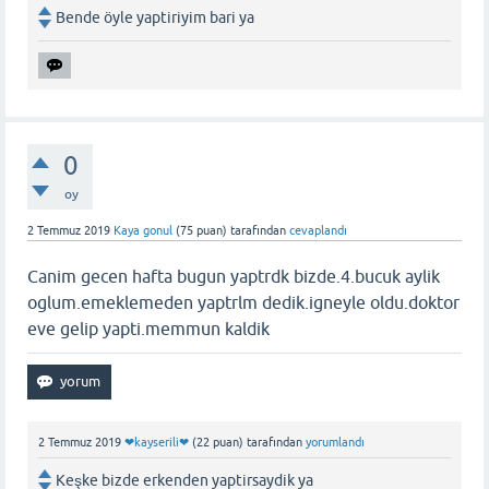
Bende öyle yaptiriyim bari ya
0
oy
2 Temmuz 2019
Kaya gonul
(
75
puan)
tarafından
cevaplandı
Canim gecen hafta bugun yaptrdk bizde.4.bucuk aylik
oglum.emeklemeden yaptrlm dedik.igneyle oldu.doktor
eve gelip yapti.memmun kaldik
2 Temmuz 2019
❤kayserili❤
(
22
puan)
tarafından
yorumlandı
Keşke bizde erkenden yaptirsaydik ya