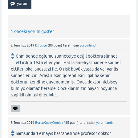
1 önceki yorum göster
2 Temmuz 2019
B.Tuğçe
(
80
puan)
tarafından
yorumlandı
Cnm bende oğlumu sunnetciye değil doktora sünnet
ettirdim. Usta eller yani. Hatta ameliyathanede sünnet
ettiler lokal anestezi ile. O risk büyük yasta da var yanlis
sunnetler icin. Arastirirsan gorebilirsin.. galiba senin
doktorun kendine guvenememis. Onca doktor hicbisey
bilmiyo olamaz heralde. Cocuklarimizin hayati boyunca
saglikli olmasi dilegiyle..
3 Temmuz 2019
BurcuKuzeyDeniz
(
435
puan)
tarafından
yorumlandı
Samsunda 19 mayıs hastanesinde profesör doktor