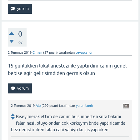
0
oy
2 Temmuz 2019
Çimen
(
57
puan)
tarafından
cevaplandı
15 gunlukken lokal anestezi ile yaptirdim canim genel
bebise agir gelir simdiden gecmis olsun
2 Temmuz 2019
Alp
(
299
puan)
tarafından
yorumlandı
Bisey merak ettim de canim bu sunnetten snra bakimi
falan nasil oluyo ondan cok korkuyrm bnde yaptiricamda
bez degistirirken falan cani yaniyo ku cis yaparken