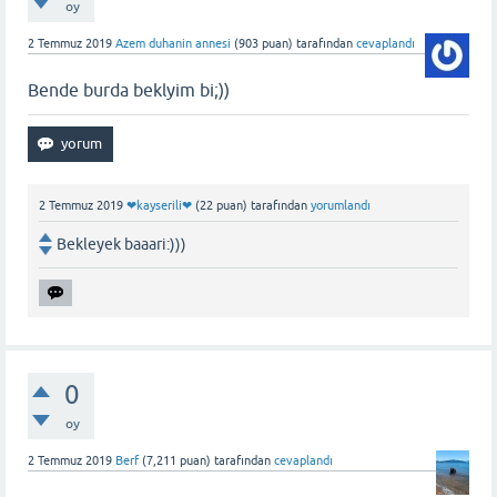
oy
2 Temmuz 2019
Azem duhanin annesi
(
903
puan)
tarafından
cevaplandı
Bende burda beklyim bi;))
2 Temmuz 2019
❤kayserili❤
(
22
puan)
tarafından
yorumlandı
Bekleyek baaari:)))
0
oy
2 Temmuz 2019
Berf
(
7,211
puan)
tarafından
cevaplandı