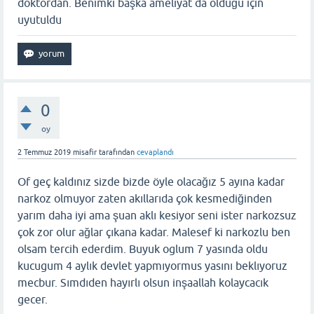
doktordan. Benimki başka ameliyat da olduğu için
uyutuldu
0
oy
2 Temmuz 2019
misafir
tarafından
cevaplandı
Of geç kaldınız sizde bizde öyle olacağız 5 ayına kadar
narkoz olmuyor zaten akıllarıda çok kesmediğinden
yarım daha iyi ama şuan aklı kesiyor seni ister narkozsuz
çok zor olur ağlar çıkana kadar. Malesef ki narkozlu ben
olsam tercih ederdim. Buyuk oglum 7 yasında oldu
kucugum 4 aylık devlet yapmıyormus yasını beklıyoruz
mecbur. Sımdıden hayırlı olsun inşaallah kolaycacık
gecer.