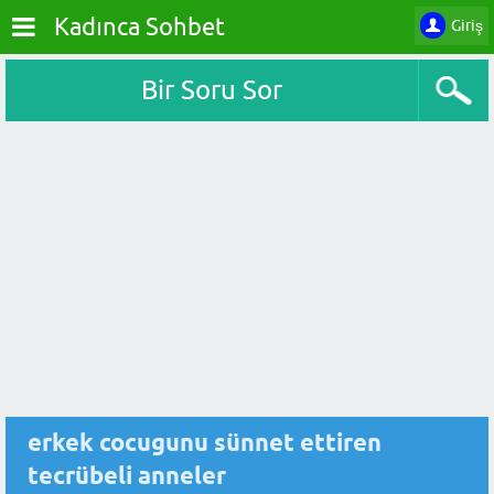
Kadınca Sohbet
Giriş
Bir Soru Sor
erkek cocugunu sünnet ettiren
tecrübeli anneler