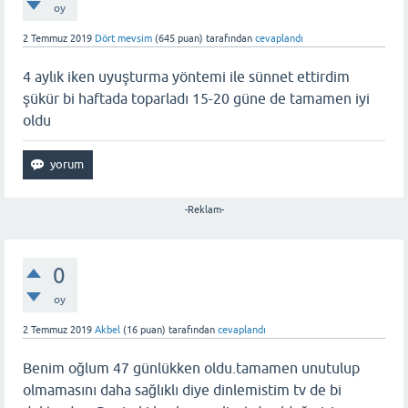
oy
2 Temmuz 2019
Dört mevsim
(
645
puan)
tarafından
cevaplandı
4 aylık iken uyuşturma yöntemi ile sünnet ettirdim
şükür bi haftada toparladı 15-20 güne de tamamen iyi
oldu
-Reklam-
0
oy
2 Temmuz 2019
Akbel
(
16
puan)
tarafından
cevaplandı
Benim oğlum 47 günlükken oldu.tamamen unutulup
olmamasını daha sağlıklı diye dinlemistim tv de bi