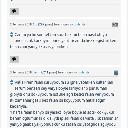
2 Temmuz 2019
Alp
(
299
puan)
tarafından
yorumlandı
Canim ya bu sunnetten snra bakimi falan nasil oluyo
ondan cok korkuyrm bnde yaptiricamda bez degistirirken
falan cani yaniyo ku cis yaparken
3 Temmuz 2019
Berf
(
7,211
puan)
tarafından
yorumlandı
Valla krem falan suruyodum su igne yaparken kullanilan
serum benzeri sey varya boyle kiriiyolar o pansuman
gibiydi onu dokuyodum ustune agri kesici falan veriyodum
ilk zamanlar gazli bez falan da koyuyodum hatirladgm
kadariyla.
1 hafta falan banyo da yasakti oyle boyle atlattik cok şükür
benim oglumun ki dikisliydi ipleri falan da vardı . Ilk zamanlar
yaniyo galiba yakiyomus cunku zaten cis yaptgnda agliyodu