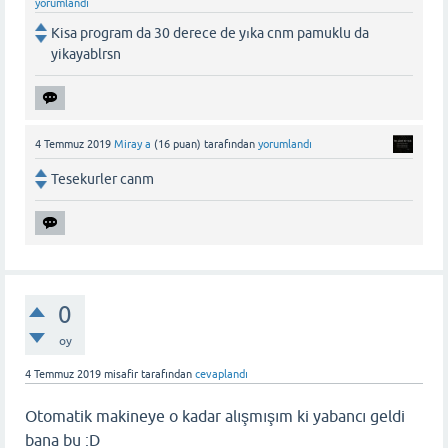
yorumlandı
Kisa program da 30 derece de yıka cnm pamuklu da
yikayablrsn
4 Temmuz 2019
Miray a
(
16
puan)
tarafından
yorumlandı
Tesekurler canm
0
oy
4 Temmuz 2019
misafir
tarafından
cevaplandı
Otomatik makineye o kadar alışmışım ki yabancı geldi
bana bu :D