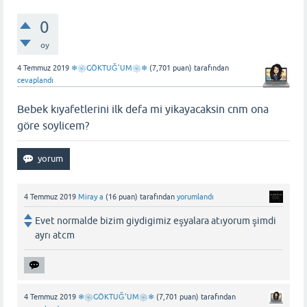
0
oy
4 Temmuz 2019
❄❀GÖKTUĞ'UM❀❄
(
7,701
puan)
tarafından
cevaplandı
Bebek kıyafetlerini ilk defa mi yikayacaksin cnm ona
göre soylicem?
4 Temmuz 2019
Miray a
(
16
puan)
tarafından
yorumlandı
Evet normalde bizim giydigimiz eşyalara atıyorum şimdi
ayrı atcm
4 Temmuz 2019
❄❀GÖKTUĞ'UM❀❄
(
7,701
puan)
tarafından