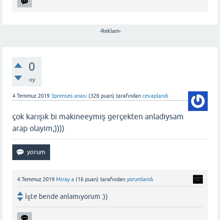
-Reklam-
0
oy
4 Temmuz 2019
3prenses anası
(
328
puan)
tarafından
cevaplandı
çok karışık bi makineeymiş gerçekten anladiysam
arap olayim;))))
4 Temmuz 2019
Miray a
(
16
puan)
tarafından
yorumlandı
İşte bende anlamıyorum :))