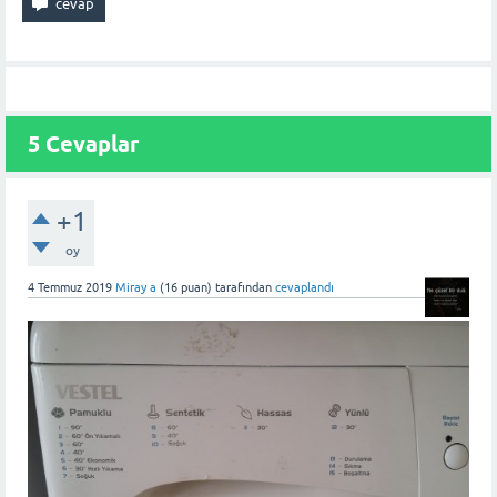
5
Cevaplar
+1
oy
4 Temmuz 2019
Miray a
(
16
puan)
tarafından
cevaplandı