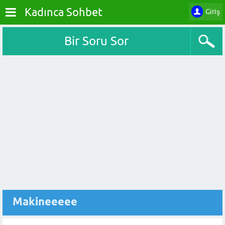
Kadınca Sohbet
Giriş
Bir Soru Sor
Makineeeee