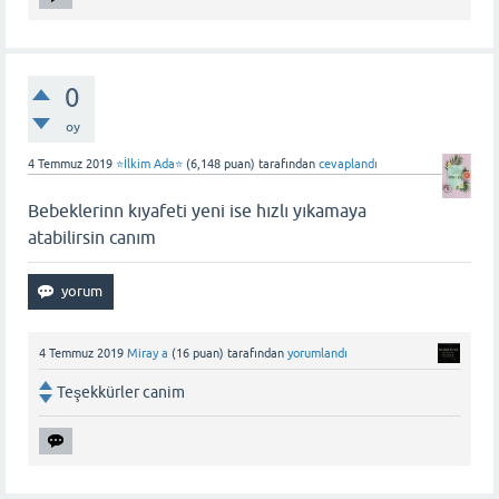
0
oy
4 Temmuz 2019
⭐İlkim Ada⭐
(
6,148
puan)
tarafından
cevaplandı
Bebeklerinn kıyafeti yeni ise hızlı yıkamaya
atabilirsin canım
4 Temmuz 2019
Miray a
(
16
puan)
tarafından
yorumlandı
Teşekkürler canim