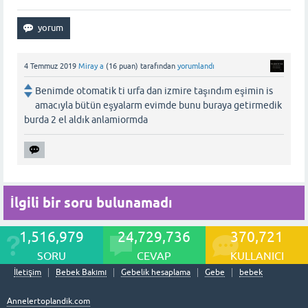
4 Temmuz 2019
Miray a
(
16
puan)
tarafından
yorumlandı
Benimde otomatik ti urfa dan izmire taşındım eşimin is
amacıyla bütün eşyalarm evimde bunu buraya getirmedik
burda 2 el aldık anlamiormda
İlgili bir soru bulunamadı
1,516,979
24,729,736
370,721
SORU
CEVAP
KULLANICI
İletişim
Bebek Bakımı
Gebelik hesaplama
Gebe
bebek
Annelertoplandik.com