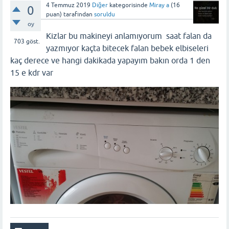
4 Temmuz 2019
Diğer
kategorisinde
Miray a
(
16
0
puan)
tarafından
soruldu
oy
Kizlar bu makineyi anlamıyorum saat falan da
703
göst.
yazmıyor kaçta bitecek falan bebek elbiseleri
kaç derece ve hangi dakikada yapayım bakın orda 1 den
15 e kdr var