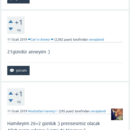
+1
oy
11 Ocak 2019
❤Can'ın Annesi ❤
(
2,062
puan)
tarafından
cevaplandı
21gündür anneyim :)
+1
oy
11 Ocak 2019
NisaSultan'ınannişi♡
(
295
puan)
tarafından
cevaplandı
Hamileyim 26+2 günlük :) prensesimiz olacak