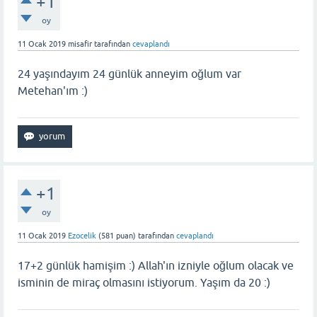
+1
oy
11 Ocak 2019
misafir
tarafından
cevaplandı
24 yaşındayım 24 günlük anneyim oğlum var
Metehan'ım :)
+1
oy
11 Ocak 2019
Ezocelik
(
581
puan)
tarafından
cevaplandı
17+2 günlük hamişim :) Allah'ın izniyle oğlum olacak ve
isminin de miraç olmasını istiyorum. Yaşım da 20 :)