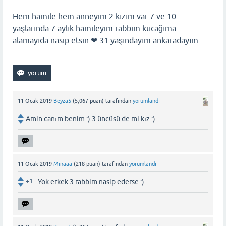
Hem hamile hem anneyim 2 kızım var 7 ve 10
yaşlarında 7 aylık hamileyim rabbim kucağıma
alamayıda nasip etsin ❤ 31 yaşındayım ankaradayım
11 Ocak 2019
Beyza5
(
5,067
puan)
tarafından
yorumlandı
Amin canım benim :) 3 üncüsü de mi kız :)
11 Ocak 2019
Minaaa
(
218
puan)
tarafından
yorumlandı
+1
Yok erkek 3.rabbim nasip ederse :)