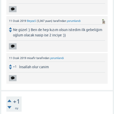
11 Ocak 2019
Beyza5
(
5,067
puan)
tarafından
yorumlandı
Ne güzel :) Ben de hep kızım olsun istedim ilk gebeliğim
oğlum olacak nasip ise 2 inciye :))
11 Ocak 2019
misafir
tarafından
yorumlandı
+1
İnsallah olur canim
+1
oy