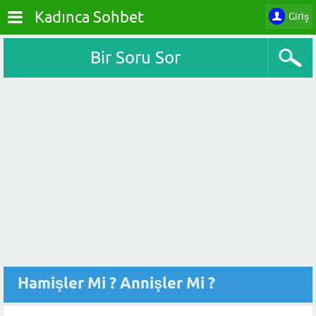
Kadınca Sohbet
Giriş
Bir Soru Sor
Hamişler Mi ? Annişler Mi ?