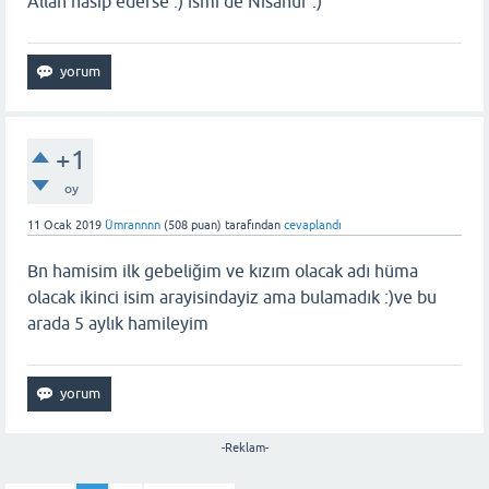
Allah nasip ederse :) ismi de Nisanur :)
+1
oy
11 Ocak 2019
Ümrannnn
(
508
puan)
tarafından
cevaplandı
Bn hamisim ilk gebeliğim ve kızım olacak adı hüma
olacak ikinci isim arayisindayiz ama bulamadık :)ve bu
arada 5 aylık hamileyim
-Reklam-