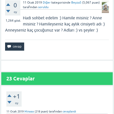
11 Ocak 2019
Diğer
kategorisinde
Beyza5
(
5,067
puan)
0
tarafından
soruldu
oy
Hadi sohbet edelim :) Hamile misiniz ? Anne
1,264
göst.
misiniz ? Hamileyseniz kaç aylık cinsiyeti adı :)
Anneyseniz kaç çocuğunuz var ? Adları :) vs şeyler :)
23
Cevaplar
+1
oy
11 Ocak 2019
Minaaa
(
218
puan)
tarafından
cevaplandı