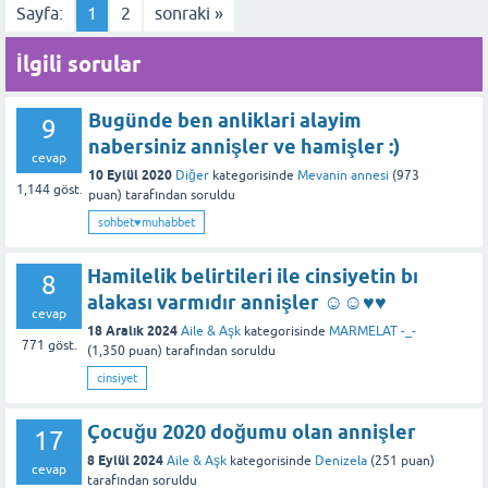
Sayfa:
1
2
sonraki »
İlgili sorular
Bugünde ben anliklari alayim
9
nabersiniz annişler ve hamişler :)
cevap
10 Eylül 2020
Diğer
kategorisinde
Mevanin annesi
(
973
1,144
göst.
puan)
tarafından
soruldu
sohbet♥️muhabbet
Hamilelik belirtileri ile cinsiyetin bı
8
alakası varmıdır annişler ☺️☺️♥️♥️
cevap
18 Aralık 2024
Aile & Aşk
kategorisinde
MARMELAT -_-
771
göst.
(
1,350
puan)
tarafından
soruldu
cinsiyet
Çocuğu 2020 doğumu olan annişler
17
8 Eylül 2024
Aile & Aşk
kategorisinde
Denizela
(
251
puan)
cevap
tarafından
soruldu