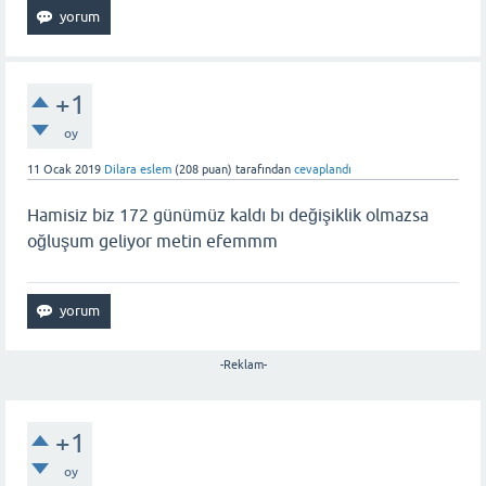
+1
oy
11 Ocak 2019
Dilara eslem
(
208
puan)
tarafından
cevaplandı
Hamisiz biz 172 günümüz kaldı bı değişiklik olmazsa
oğluşum geliyor metin efemmm
-Reklam-
+1
oy