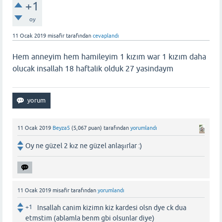
+1
oy
11 Ocak 2019
misafir
tarafından
cevaplandı
Hem anneyim hem hamileyim 1 kızım war 1 kızım daha
olucak insallah 18 haftalik olduk 27 yasindaym
11 Ocak 2019
Beyza5
(
5,067
puan)
tarafından
yorumlandı
Oy ne güzel 2 kız ne güzel anlaşırlar :)
11 Ocak 2019
misafir
tarafından
yorumlandı
+1
Insallah canim kizimn kiz kardesi olsn dye ck dua
etmstim (ablamla benm gbi olsunlar diye)