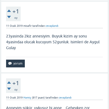
+1
oy
11 Ocak 2019
misafir
tarafından
cevaplandı
23yasinda 2kiz annesiyim. Buyuk kizim ay sonu
4yasindaa olucak kucuyum 52gunluk. Isimleri de Aygul
Gulay
+1
oy
11 Ocak 2019
Hamiş
(
817
puan)
tarafından
cevaplandı
Anneyim şükür, uykusuz bi anne .. Gebeyken zor