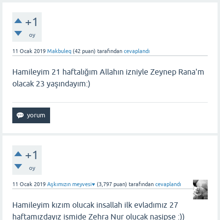
+1
oy
11 Ocak 2019
Makbuleq
(
42
puan)
tarafından
cevaplandı
Hamileyim 21 haftalığım Allahın izniyle Zeynep Rana'm
olacak 23 yaşındayım:)
+1
oy
11 Ocak 2019
Aşkımızın meyvesi♥️
(
3,797
puan)
tarafından
cevaplandı
Hamileyim kızım olucak insallah ilk evladımız 27
haftamızdayız ismide Zehra Nur olucak nasipse :))