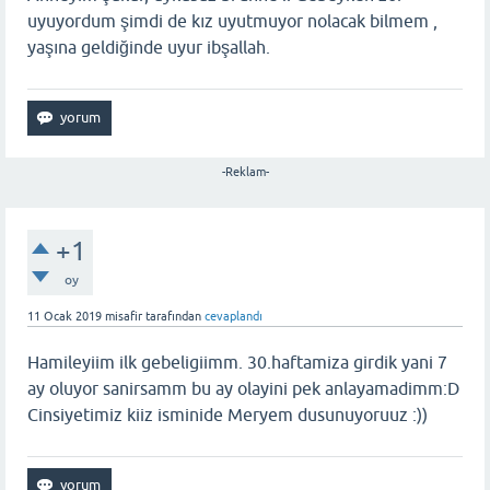
uyuyordum şimdi de kız uyutmuyor nolacak bilmem ,
yaşına geldiğinde uyur ibşallah.
-Reklam-
+1
oy
11 Ocak 2019
misafir
tarafından
cevaplandı
Hamileyiim ilk gebeligiimm. 30.haftamiza girdik yani 7
ay oluyor sanirsamm bu ay olayini pek anlayamadimm:D
Cinsiyetimiz kiiz isminide Meryem dusunuyoruuz :))