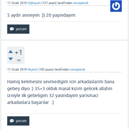
11 Ocak 2019
Oğluşum
(
127
puan)
tarafından
cevaplandı
5 aydır anneyim :)) 20 yaşındayım
+1
oy
11 Ocak 2019
hkymsl
(
185
puan)
tarafından
cevaplandı
Hamiş kelimesini sevmedigim icin arkadaslarim bana
gebeş diyo :) 35+3 olduk masal kızım gelicek allahin
izniyle ilk gebeligim 32 yasindayim yarismaci
arkadaslara başarılar :)