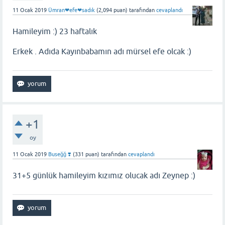
11 Ocak 2019
Ümran❤efe❤sadık
(
2,094
puan)
tarafından
cevaplandı
Hamileyim :) 23 haftalık
Erkek . Adıda Kayınbabamın adı mürsel efe olcak :)
+1
oy
11 Ocak 2019
Buseğğ ❣️
(
331
puan)
tarafından
cevaplandı
31+5 günlük hamileyim kızımız olucak adı Zeynep :)