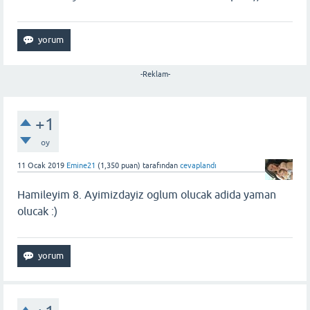
-Reklam-
+1
oy
11 Ocak 2019
Emine21
(
1,350
puan)
tarafından
cevaplandı
Hamileyim 8. Ayimizdayiz oglum olucak adida yaman
olucak :)