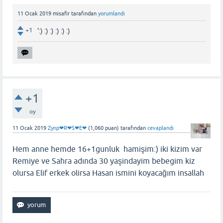
11 Ocak 2019
misafir
tarafından
yorumlandı
+1
':) :) :) :) :) :)
+1
oy
11 Ocak 2019
Zynp❤R❤S❤E❤
(
1,060
puan)
tarafından
cevaplandı
Hem anne hemde 16+1gunluk hamişim:) iki kizim var
Remiye ve Sahra adında 30 yaşindayim bebegim kiz
olursa Elif erkek olirsa Hasan ismini koyacağım insallah