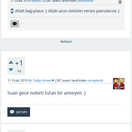
11 Ocak 2019
Beyza5
(
5,067
puan)
tarafından
yorumlandı
Allah bağışlasın :) Allah uzun ömürler versin yavrularına :)
-Reklam-
+1
oy
11 Ocak 2019
Bir Doğa Annesi❤
(
397
puan)
tarafından
cevaplandı
Suan gece nobeti tutan bir anneyim :)