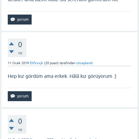
0
oy
11 Ocak 2019
Elifxxxjk
(
20
puan)
tarafından
cevaplandı
Hep kız gördüm ama erkek. Hâlâ kız görüyorum :)
0
oy