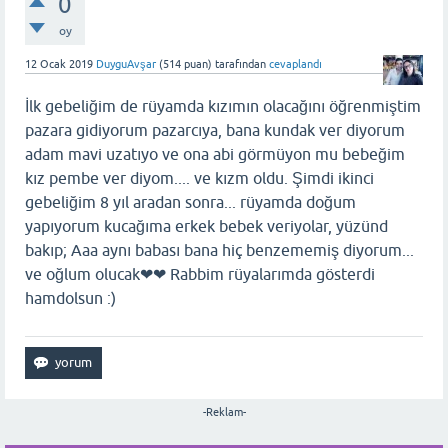
0
oy
12 Ocak 2019
DuyguAvşar
(
514
puan)
tarafından
cevaplandı
İlk gebeliğim de rüyamda kızımın olacağını öğrenmiştim
pazara gidiyorum pazarcıya, bana kundak ver diyorum
adam mavi uzatıyo ve ona abi görmüyon mu bebeğim
kız pembe ver diyom.... ve kızm oldu. Şimdi ikinci
gebeliğim 8 yıl aradan sonra... rüyamda doğum
yapıyorum kucağıma erkek bebek veriyolar, yüzünd
bakıp; Aaa aynı babası bana hiç benzememiş diyorum...
ve oğlum olucak❤❤ Rabbim rüyalarımda gösterdi
hamdolsun :)
-Reklam-