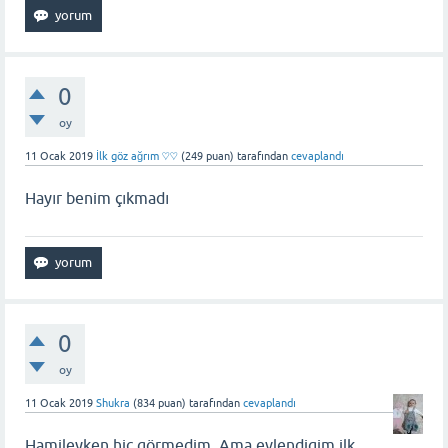
0
oy
11 Ocak 2019
İlk göz ağrım ♡♡
(
249
puan)
tarafından
cevaplandı
Hayır benim çıkmadı
0
oy
11 Ocak 2019
Shukra
(
834
puan)
tarafından
cevaplandı
Hamileyken hiç görmedim. Ama evlendigim ilk