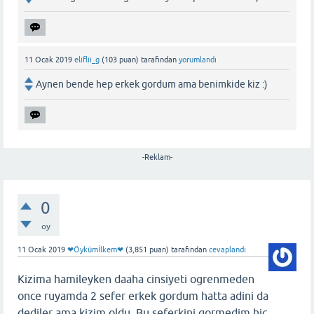
11 Ocak 2019
eliflii_g
(
103
puan)
tarafından
yorumlandı
Aynen bende hep erkek gordum ama benimkide kiz :)
-Reklam-
0
oy
11 Ocak 2019
❤Öykümİlkem❤
(
3,851
puan)
tarafından
cevaplandı
Kizima hamileyken daaha cinsiyeti ogrenmeden
once ruyamda 2 sefer erkek gordum hatta adini da
dediler ama kizim oldu. Bu seferkini gormedim hic