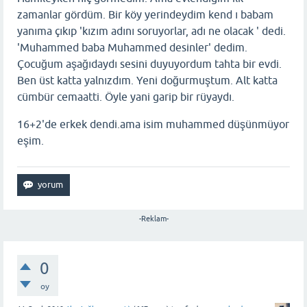
zamanlar gördüm. Bir köy yerindeydim kend ı babam
yanıma çıkıp 'kızım adını soruyorlar, adı ne olacak ' dedi.
'Muhammed baba Muhammed desinler' dedim.
Çocuğum aşağıdaydı sesini duyuyordum tahta bir evdi.
Ben üst katta yalnızdım. Yeni doğurmuştum. Alt katta
cümbür cemaatti. Öyle yani garip bir rüyaydı.
16+2'de erkek dendi.ama isim muhammed düşünmüyor
eşim.
-Reklam-
0
oy