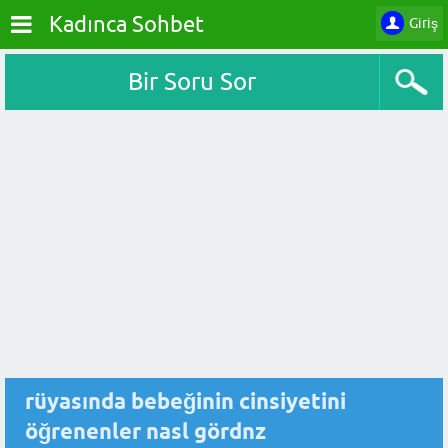
Kadınca Sohbet
Giriş
Bir Soru Sor
rüyasında bebeğinin cinsiyetini
öğrenenler nasl gördnz