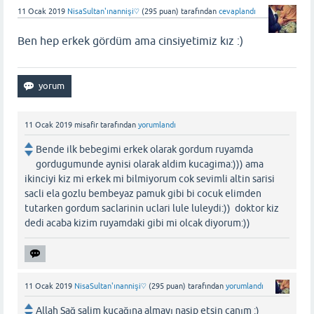
11 Ocak 2019
NisaSultan'ınannişi♡
(
295
puan)
tarafından
cevaplandı
Ben hep erkek gördüm ama cinsiyetimiz kız :)
11 Ocak 2019
misafir
tarafından
yorumlandı
Bende ilk bebegimi erkek olarak gordum ruyamda
gordugumunde aynisi olarak aldim kucagima:))) ama
ikinciyi kiz mi erkek mi bilmiyorum cok sevimli altin sarisi
sacli ela gozlu bembeyaz pamuk gibi bi cocuk elimden
tutarken gordum saclarinin uclari lule luleydi:)) doktor kiz
dedi acaba kizim ruyamdaki gibi mi olcak diyorum:))
11 Ocak 2019
NisaSultan'ınannişi♡
(
295
puan)
tarafından
yorumlandı
Allah Sağ salim kucağına almayı nasip etsin canım :)