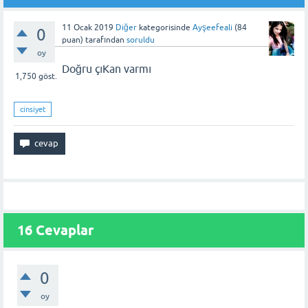
11 Ocak 2019
Diğer
kategorisinde
Ayşeefeali
(
84
0
puan)
tarafından
soruldu
oy
Doğru çıKan varmı
1,750
göst.
cinsiyet
16
Cevaplar
0
oy