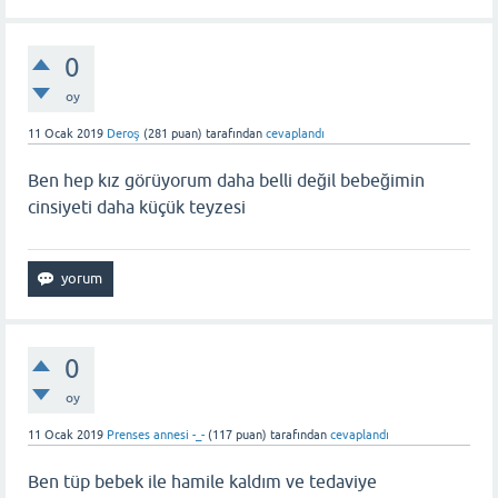
0
oy
11 Ocak 2019
Deroş
(
281
puan)
tarafından
cevaplandı
Ben hep kız görüyorum daha belli değil bebeğimin
cinsiyeti daha küçük teyzesi
0
oy
11 Ocak 2019
Prenses annesi -_-
(
117
puan)
tarafından
cevaplandı
Ben tüp bebek ile hamile kaldım ve tedaviye