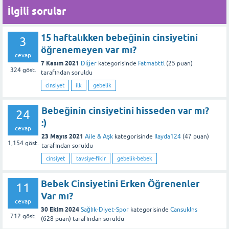
İlgili sorular
15 haftalıkken bebeğinin cinsiyetini
3
öğrenemeyen var mı?
cevap
7 Kasım 2021
Diğer
kategorisinde
Fatmabttl
(
25
puan)
324
göst.
tarafından
soruldu
cinsiyet
ilk
gebelik
Bebeğinin cinsiyetini hisseden var mı?
24
:)
cevap
23 Mayıs 2021
Aile & Aşk
kategorisinde
Ilayda124
(
47
puan)
1,154
göst.
tarafından
soruldu
cinsiyet
tavsiye-fikir
gebelik-bebek
Bebek Cinsiyetini Erken Öğrenenler
11
Var mı?
cevap
30 Ekim 2024
Sağlık-Diyet-Spor
kategorisinde
Cansuklns
712
göst.
(
628
puan)
tarafından
soruldu