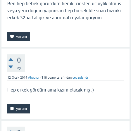
Ben hep bebek gorurdum her iki cinsten uc uylik olmus
veya yeni dogum yapmisim hep bu sekilde suan bizmki
erkek 32haftaligiz ve anormal ruyalar goryom
0
oy
12 Ocak 2019
Abutnur
(
118
puan)
tarafından
cevaplandı
Hep erkek gördüm ama kızım olacakmış :)