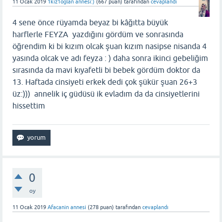
11 Ocak 2019
1kız1oğlan annesi:)
(
667
puan)
tarafından
cevaplandı
4 sene önce rüyamda beyaz bi kâğıtta büyük
harflerle FEYZA yazdığını gördüm ve sonrasında
öğrendim ki bi kızım olcak şuan kızım nasipse nisanda 4
yasında olcak ve adı feyza : ) daha sonra ikinci gebeliğim
sırasında da mavi kıyafetli bi bebek gördüm doktor da
13. Haftada cinsiyeti erkek dedi çok şükür şuan 26+3
üz:))) annelik iç güdüsü ik evladım da da cinsiyetlerini
hissettim
0
oy
11 Ocak 2019
Afacanin annesi
(
278
puan)
tarafından
cevaplandı