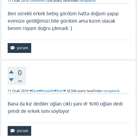
11 Ocak 2019
Ümrannnn
(
508
puan)
tarafından
cevaplandı
Ben sürekli erkek bebiş gördüm hatta doğum yapıp
evimize geldiğimizi bile gördüm ama kızım olacak
benim rüyam doğru çıkmadi :)
0
oy
11 Ocak 2019
❤Esra❤Mustafa❤Eren❤
(
8,568
puan)
tarafından
cevaplandı
Bana da kız dediler oğlan cıktı yani dr %90 oğlan dedi
şimdi de erkek ismi söylüyor