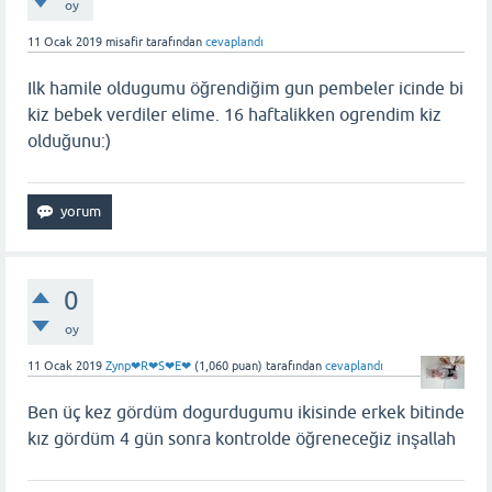
oy
11 Ocak 2019
misafir
tarafından
cevaplandı
Ilk hamile oldugumu öğrendiğim gun pembeler icinde bi
kiz bebek verdiler elime. 16 haftalikken ogrendim kiz
olduğunu:)
0
oy
11 Ocak 2019
Zynp❤R❤S❤E❤
(
1,060
puan)
tarafından
cevaplandı
Ben üç kez gördüm dogurdugumu ikisinde erkek bitinde
kız gördüm 4 gün sonra kontrolde öğreneceğiz inşallah