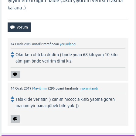
iyiyim emzirdiğim halde çokta yiyorum verirsin takma
kafana :)
14 Ocak 2019
misafir
tarafından
yorumlandı
Okurken ohh bu dedim:) bnde şuan 68 kiloyum 10 kilo
almışım bnde veririm dimi kız
14 Ocak 2019
Mavilimm
(
296
puan)
tarafından
yorumlandı
Tabiki de verirsin :) canım hicccc sıkıntı yapma gören
inanamiyir bana göbek bile yok :))