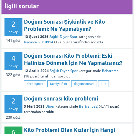
İlgili sorular
Doğum Sonrası Şişkinlik ve Kilo
2
Problemi: Ne Yapmalıyım?
cevap
13 Şubat 2026
Sağlık-Diyet-Spor
kategorisinde
141
göst.
Kadinca_9010914
(
127
puan)
tarafından
soruldu
Doğum Sonrası Kilo Problemi: Eski
4
Halinize Dönmek İçin Ne Yapmalısınız?
cevap
12 Aralık 2024
Sağlık-Diyet-Spor
kategorisinde
Baharafsn
322
göst.
(
18
puan)
tarafından
soruldu
dertleşmek
tavsiye-fikir
dogumsonrasi
kilo
Doğum sonrası kilo problemi
2
5 Mart 2021
Diğer
kategorisinde
Berivan022
(
4,771
puan)
cevap
tarafından
soruldu
239
göst.
Kilo Problemi Olan Kızlar İçin Hangi
6