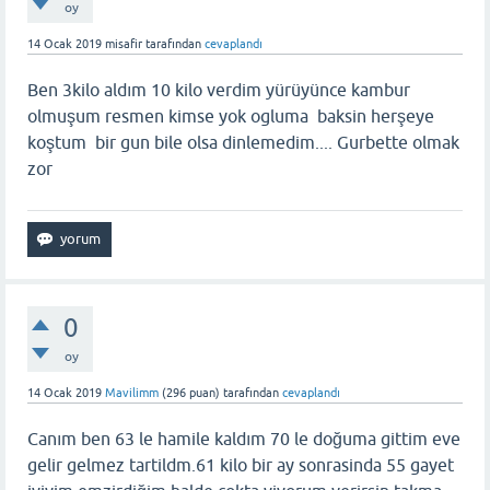
oy
14 Ocak 2019
misafir
tarafından
cevaplandı
Ben 3kilo aldım 10 kilo verdim yürüyünce kambur
olmuşum resmen kimse yok ogluma baksin herşeye
koştum bir gun bile olsa dinlemedim.... Gurbette olmak
zor
0
oy
14 Ocak 2019
Mavilimm
(
296
puan)
tarafından
cevaplandı
Canım ben 63 le hamile kaldım 70 le doğuma gittim eve
gelir gelmez tartildm.61 kilo bir ay sonrasinda 55 gayet