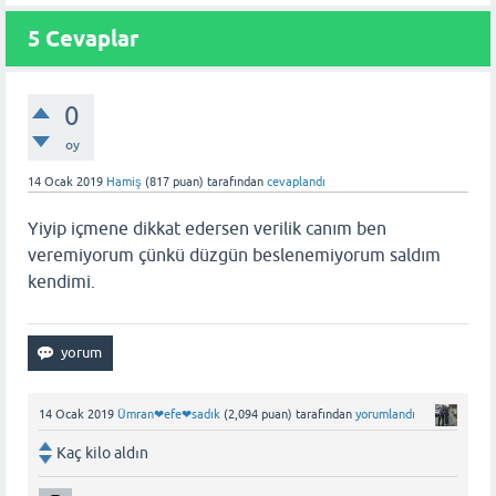
5
Cevaplar
0
oy
14 Ocak 2019
Hamiş
(
817
puan)
tarafından
cevaplandı
Yiyip içmene dikkat edersen verilik canım ben
veremiyorum çünkü düzgün beslenemiyorum saldım
kendimi.
14 Ocak 2019
Ümran❤efe❤sadık
(
2,094
puan)
tarafından
yorumlandı
Kaç kilo aldın