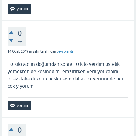
0
oy
14 Ocak 2019
misafir
tarafından
cevaplandı
10 kilo aldim doğumdan sonra 10 kilo verdim üstelik
yemekten de kesmedim. emzirirken veriliyor canim
biraz daha duzgun beslensem daha cok veririm de ben
cok yiyorum
0