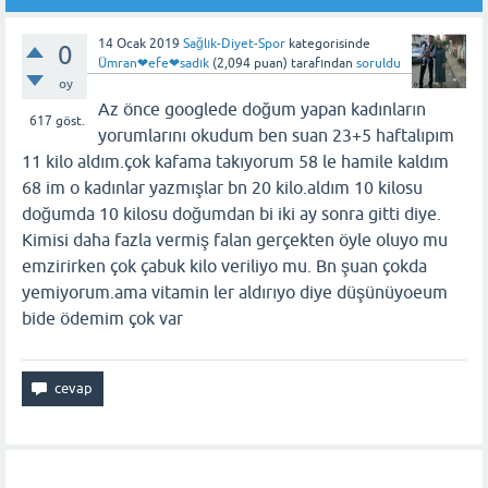
14 Ocak 2019
Sağlık-Diyet-Spor
kategorisinde
0
Ümran❤efe❤sadık
(
2,094
puan)
tarafından
soruldu
oy
Az önce googlede doğum yapan kadınların
617
göst.
yorumlarını okudum ben suan 23+5 haftalıpım
11 kilo aldım.çok kafama takıyorum 58 le hamile kaldım
68 im o kadınlar yazmışlar bn 20 kilo.aldım 10 kilosu
doğumda 10 kilosu doğumdan bi iki ay sonra gitti diye.
Kimisi daha fazla vermiş falan gerçekten öyle oluyo mu
emzirirken çok çabuk kilo veriliyo mu. Bn şuan çokda
yemiyorum.ama vitamin ler aldırıyo diye düşünüyoeum
bide ödemim çok var