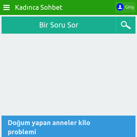
Kadınca Sohbet
Giriş
Bir Soru Sor
Doğum yapan anneler kilo
problemi