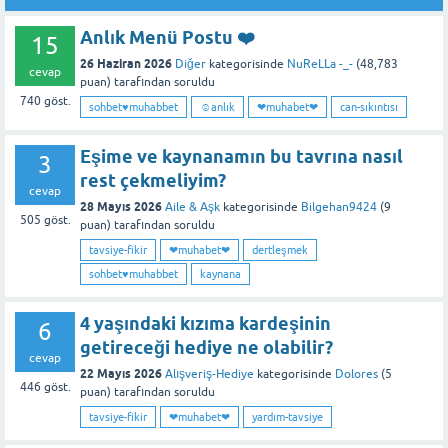
Anlık Menü Postu ❤️
15
26 Haziran 2026
Diğer
kategorisinde
NuReLLa -_-
(
48,783
cevap
puan)
tarafından
soruldu
740
göst.
sohbet♥️muhabbet
☺anlık
❤muhabet❤
can-sıkıntısı
Eşime ve kaynanamın bu tavrına nasıl
3
rest çekmeliyim?
cevap
28 Mayıs 2026
Aile & Aşk
kategorisinde
Bilgehan9424
(
9
505
göst.
puan)
tarafından
soruldu
tavsiye-fikir
❤muhabet❤
dertleşmek
sohbet♥️muhabbet
kaynana
4 yaşındaki kızıma kardeşinin
6
getireceği hediye ne olabilir?
cevap
22 Mayıs 2026
Alışveriş-Hediye
kategorisinde
Dolores
(
5
446
göst.
puan)
tarafından
soruldu
tavsiye-fikir
❤muhabet❤
yardım-tavsiye