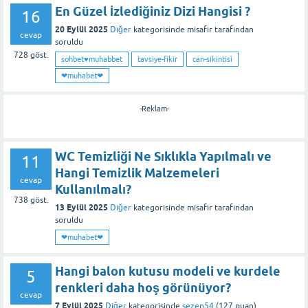
En Güzel İzlediğiniz Dizi Hangisi ?
16
20 Eylül 2025
Diğer
kategorisinde
misafir
tarafından
cevap
soruldu
728
göst.
sohbet♥️muhabbet
tavsiye-fikir
can-sikintisi
❤muhabet❤
-Reklam-
WC Temizliği Ne Sıklıkla Yapılmalı ve
11
Hangi Temizlik Malzemeleri
cevap
Kullanılmalı?
738
göst.
13 Eylül 2025
Diğer
kategorisinde
misafir
tarafından
soruldu
❤muhabet❤
Hangi balon kutusu modeli ve kurdele
5
renkleri daha hoş görünüyor?
cevap
7 Eylül 2025
Diğer
kategorisinde
sezen54
(
127
puan)